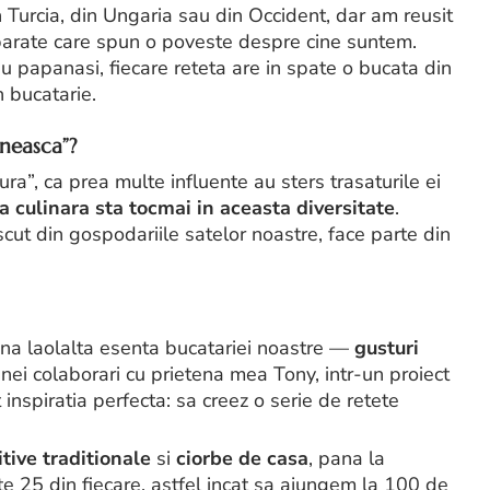
n Turcia, din Ungaria sau din Occident, dar am reusit
parate care spun o poveste despre cine suntem.
u papanasi, fiecare reteta are in spate o bucata din
n bucatarie.
neasca”?
a”, ca prea multe influente au sters trasaturile ei
a culinara sta tocmai in aceasta diversitate
.
ascut din gospodariile satelor noastre, face parte din
una laolalta esenta bucatariei noastre —
gusturi
unei colaborari cu prietena mea Tony, intr-un proiect
inspiratia perfecta: sa creez o serie de retete
itive traditionale
si
ciorbe de casa
, pana la
te 25 din fiecare, astfel incat sa ajungem la 100 de