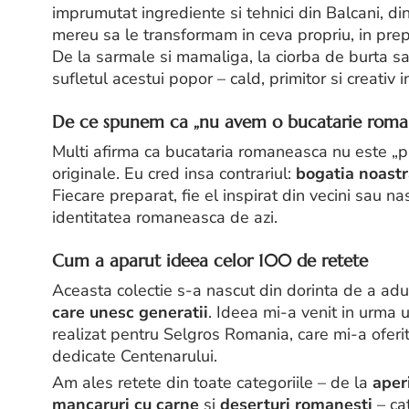
imprumutat ingrediente si tehnici din Balcani, di
mereu sa le transformam in ceva propriu, in pre
De la sarmale si mamaliga, la ciorba de burta sa
sufletul acestui popor – cald, primitor si creativ i
De ce spunem ca „nu avem o bucatarie roma
Multi afirma ca bucataria romaneasca nu este „pur
originale. Eu cred insa contrariul:
bogatia noastr
Fiecare preparat, fie el inspirat din vecini sau n
identitatea romaneasca de azi.
Cum a aparut ideea celor 100 de retete
Aceasta colectie s-a nascut din dorinta de a ad
care unesc generatii
. Ideea mi-a venit in urma 
realizat pentru Selgros Romania, care mi-a oferit 
dedicate Centenarului.
Am ales retete din toate categoriile – de la
aper
mancaruri cu carne
si
deserturi romanesti
– ca