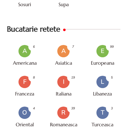
Sosuri
Supa
Bucatarie retete
6
7
99
A
A
E
Americana
Asiatica
Europeana
8
19
5
F
I
L
Franceza
Italiana
Libaneza
4
39
3
O
R
T
Oriental
Romaneasca
Turceasca