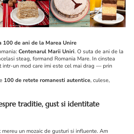
a 100 de ani de la Marea Unire
Romania:
Centenarul Marii Uniri
. O suta de ani de la
b acelasi steag, formand Romania Mare. In cinstea
t intr-un mod care imi este cel mai drag — prin
de
100 de retete romanesti autentice
, culese,
pre traditie, gust si identitate
t mereu un mozaic de gusturi si influente. Am