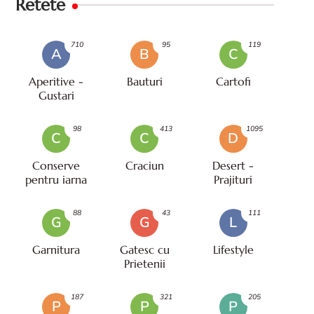
Retete
710
95
119
A
B
C
Aperitive -
Bauturi
Cartofi
Gustari
98
413
1095
C
C
D
Conserve
Craciun
Desert -
pentru iarna
Prajituri
88
43
111
G
G
L
Garnitura
Gatesc cu
Lifestyle
Prietenii
187
321
205
P
P
P