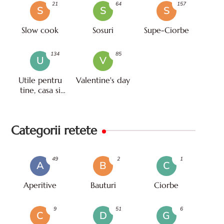
21
64
157
S
S
S
Slow cook
Sosuri
Supe-Ciorbe
134
85
U
V
Utile pentru
Valentine's day
tine, casa si
viata
Categorii retete
49
2
1
A
B
C
Aperitive
Bauturi
Ciorbe
9
51
6
C
D
G