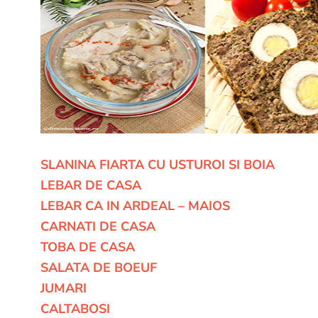
SLANINA FIARTA CU USTUROI SI BOIA
LEBAR DE CASA
LEBAR CA IN ARDEAL – MAIOS
CARNATI DE CASA
TOBA DE CASA
SALATA DE BOEUF
JUMARI
CALTABOSI