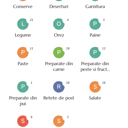
Conserve
Deserturi
Garnitura
21
4
3
L
O
P
Legume
Orez
Paine
11
18
12
P
P
P
Paste
Preparate din
Preparate din
carne
peste si fructe
de mare
1
18
16
P
R
S
Preparate din
Retete de post
Salate
pui
6
2
S
S