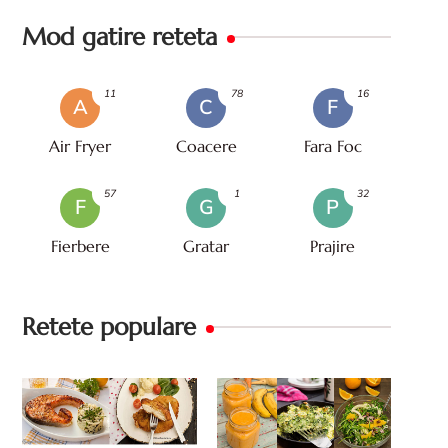
Mod gatire reteta
11
78
16
A
C
F
Air Fryer
Coacere
Fara Foc
57
1
32
F
G
P
Fierbere
Gratar
Prajire
Retete populare