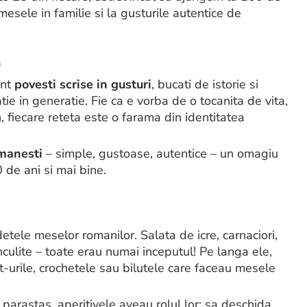
mesele in familie si la gusturile autentice de
a
unt
povesti scrise in gusturi
, bucati de istorie si
e in generatie. Fie ca e vorba de o tocanita de vita,
 fiecare reteta este o farama din identitatea
manesti
– simple, gustoase, autentice – un omagiu
 de ani si mai bine.
detele meselor romanilor. Salata de icre, carnaciori,
culite – toate erau numai inceputul! Pe langa ele,
t-urile, crochetele sau bilutele care faceau mesele
 parastas, aperitivele aveau rolul lor: sa deschida