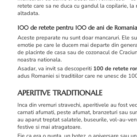
retete care sa ne duca cu gandul la copilarie, la 
altadata.
100 de retete pentru 100 de ani de Romani
Aceste preparate nu sunt doar mancaruri. Ele s
emotie pe care le ducem mai departe din generati
de placinte de casa sau de cozonacul de Craciun,
noastra nationala.
Asadar, va invit sa descoperiti
100 de retete ro
adus Romaniei si traditiilor care ne unesc de 100
APERITIVE TRADITIONALE
Inca din vremuri stravechi, aperitivele au fost ve
carnati afumati, peste afumat, branzeturi sau sun
au aparut treptat salatele, buseurile, vol-au-ven
festive si mai atragatoare.
Fie ca era o nunta, un botez, o aniversare sau un