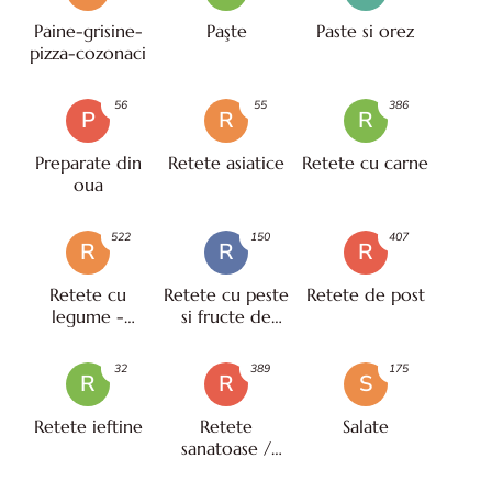
Paine-grisine-
Paşte
Paste si orez
pizza-cozonaci
56
55
386
P
R
R
Preparate din
Retete asiatice
Retete cu carne
oua
522
150
407
R
R
R
Retete cu
Retete cu peste
Retete de post
legume -
si fructe de
vegetariene
mare
32
389
175
R
R
S
Retete ieftine
Retete
Salate
sanatoase /
pentru diete