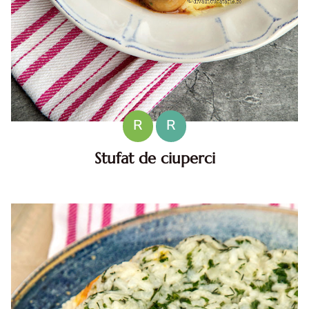
R
R
Stufat de ciuperci
Stufat de ciuperci. Stufat de ciuperci. Reteta de stufat de
ciuperci. stufat de ciuperci reteta. stufat cu ciuperci reteta
de post. reteta post stufat ciuperci