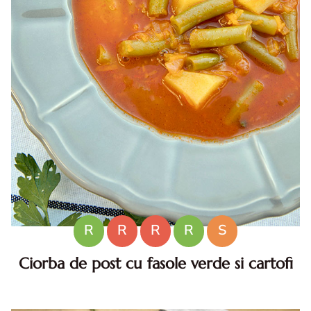
R
R
R
R
S
Ciorba de post cu fasole verde si cartofi
Ciorba de post cu fasole verde si cartofi. Ciorba de post.
Ciorba de post cu fasole verde. reteta ciorba de post cu