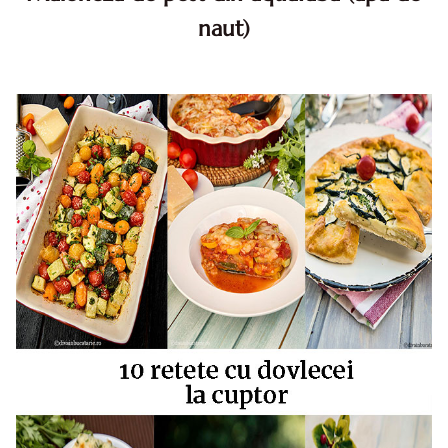
naut)
Maioneza de post din aquafaba (apa de naut). Maioneza de
post din aquafaba, reteta maioneza de post din aquafaba,
cum faci maioneza de post din aquafaba