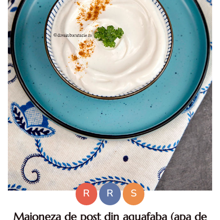
R
R
S
Maioneza de post din aquafaba (apa de