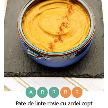
A
R
R
R
R
Pate de linte rosie cu ardei copt