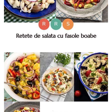
R
R
S
Retete de salata cu fasole boabe
Retete de salata cu fasole. Retete de salata cu fasole
boabe. idei retete de salata cu fasole boabe. retete de
salata cu fasole boabe diva in bucatarie. fasole