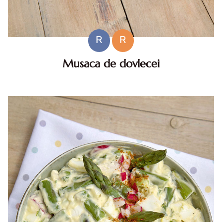
R
R
Musaca de dovlecei
Musaca de dovlecei cu carne de pui si ricotta. Musaca de
dovlecei cu pui. Reteta dietetica de musaca