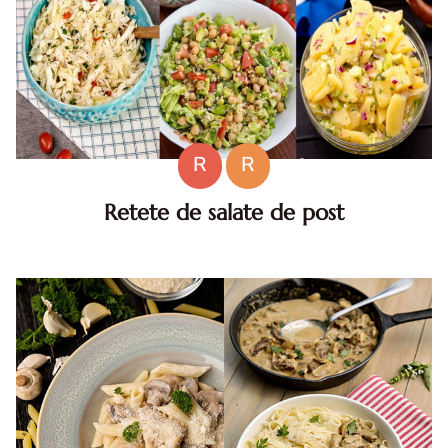
R
R
Retete de salate de post
Retete de salate de post, sanatoase si gustoase. Daca
sunteti in cautarea unor retete de salata de post sunt
sanse mari sa gasiti in aceasta colectie idei gustoase
pentru pr...