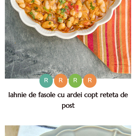
R
R
R
R
Iahnie de fasole cu ardei copt reteta de
post
Iahnie de fasole cu ardei copt. Reteta iahnie de fasole cu
ardei copt, Cum faci iahnie de fasole cu ardei copt