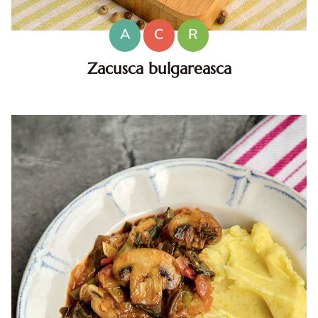
A
C
R
Zacusca bulgareasca
Zacusca bulgareasca. zacusca bulgareasca. zacusca
bulgareasca reteta. reteta zacusca bulgareasca. cum faci
zacusca bulgareasca. zacusca bulgareasca reteta diva