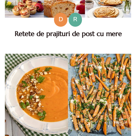
D
R
Retete de prajituri de post cu mere
Retete de prajituri de post cu mere, delicii aromate fara
oua si lactate Cand vine vorba de deserturi cand ai
renuntat la consumul de lactate si oua pentru alte motive,
aces...