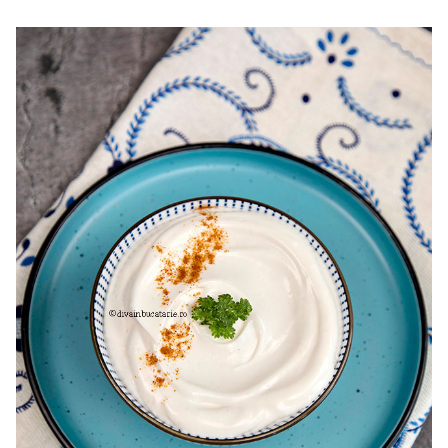
inabusiti cu ciuperci si ardei. Reteta de post de cartofi
inabusiti cu ciuperci si ardei. Cartofi la tigaie cu ciuperci si
ardei.