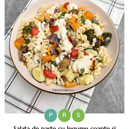
P
R
S
Salata de paste cu legume coapte si