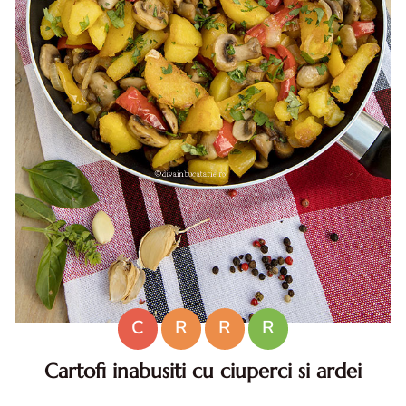
C
R
R
R
Cartofi inabusiti cu ciuperci si ardei
Cartofi inabusiti cu ciuperci si ardei. Reteta cartofi