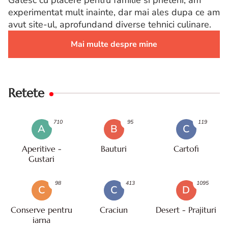
experimentat mult inainte, dar mai ales dupa ce am
avut site-ul, aprofundand diverse tehnici culinare.
Mai multe despre mine
Retete
710
95
119
A
B
C
Aperitive -
Bauturi
Cartofi
Gustari
98
413
1095
C
C
D
Conserve pentru
Craciun
Desert - Prajituri
iarna