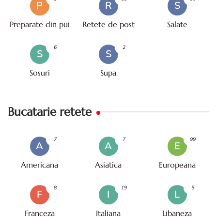
P
R
S
Preparate din pui
Retete de post
Salate
6
2
S
S
Sosuri
Supa
Bucatarie retete
7
7
99
A
A
E
Americana
Asiatica
Europeana
8
19
5
F
I
L
Franceza
Italiana
Libaneza