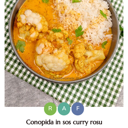
R
A
F
Conopida in sos curry rosu