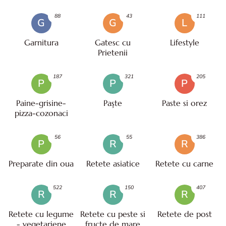
88
43
111
G
G
L
Garnitura
Gatesc cu
Lifestyle
Prietenii
187
321
205
P
P
P
Paine-grisine-
Paşte
Paste si orez
pizza-cozonaci
56
55
386
P
R
R
Preparate din oua
Retete asiatice
Retete cu carne
522
150
407
R
R
R
Retete cu legume
Retete cu peste si
Retete de post
- vegetariene
fructe de mare