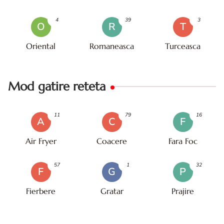
4
39
3
O
R
T
Oriental
Romaneasca
Turceasca
Mod gatire reteta
11
79
16
A
C
F
Air Fryer
Coacere
Fara Foc
57
1
32
F
G
P
Fierbere
Gratar
Prajire