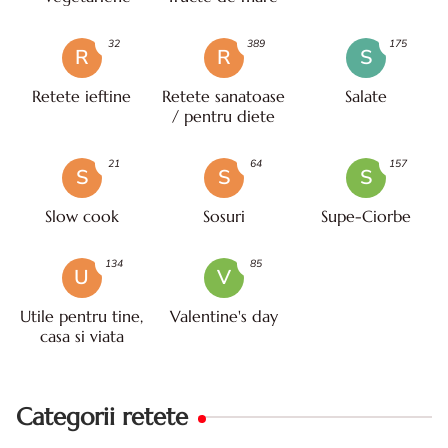
32
389
175
R
R
S
Retete ieftine
Retete sanatoase
Salate
/ pentru diete
21
64
157
S
S
S
Slow cook
Sosuri
Supe-Ciorbe
134
85
U
V
Utile pentru tine,
Valentine's day
casa si viata
Categorii retete