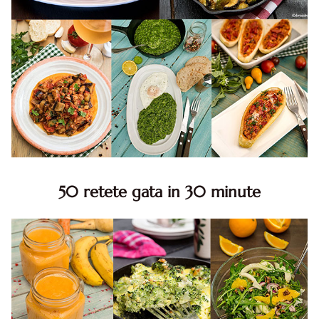
50 retete gata in 30 minute
50 retete gata in 30 minute. 50 idei retete gata in 30
minute. Retete rapide. Retete rapide de mancare. Idei
retete mancare rapid