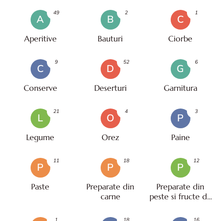
49
2
1
A
B
C
Aperitive
Bauturi
Ciorbe
9
52
6
C
D
G
Conserve
Deserturi
Garnitura
21
4
3
L
O
P
Legume
Orez
Paine
11
18
12
P
P
P
Paste
Preparate din
Preparate din
carne
peste si fructe de
mare
1
18
16