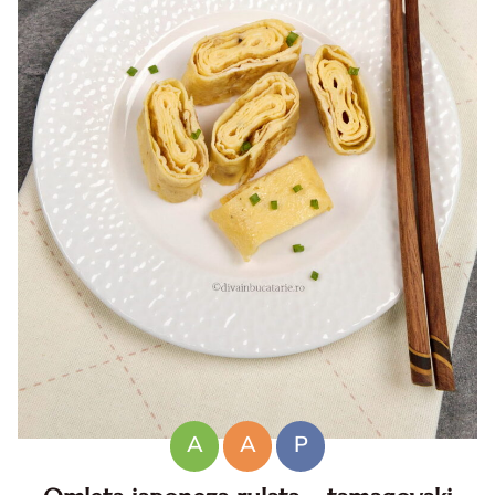
A
A
P