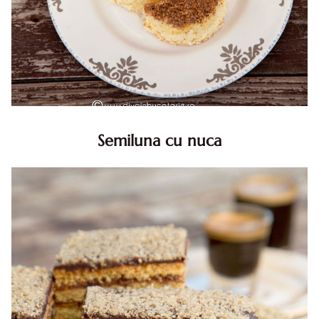
Semiluna cu nuca
Semiluna cu nuca. Prajitura semiluna cu nuca. Prajitura
Semiluna. Prajitura simpla semiluna cu nuci. Semiluna cu
nuca pufoasa