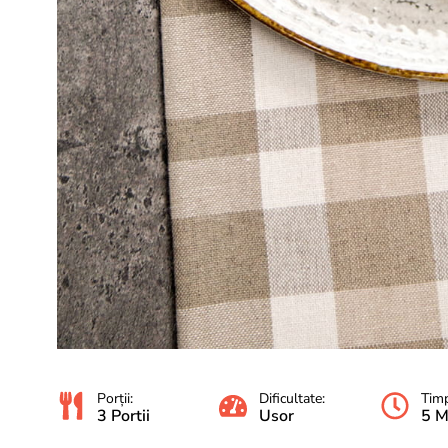
Porții:
Dificultate:
Timp
3 Portii
Usor
5 M