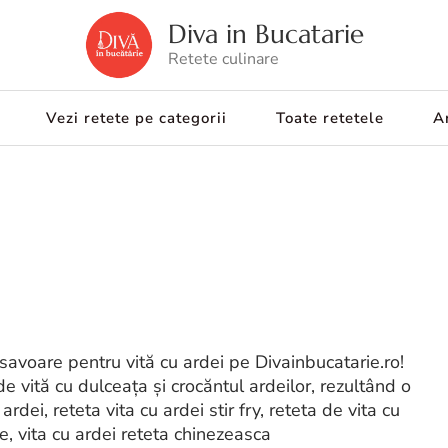
Diva in Bucatarie
Retete culinare
Vezi retete pe categorii
Toate retetele
Ar
savoare pentru vită cu ardei pe Divainbucatarie.ro!
e vită cu dulceața și crocăntul ardeilor, rezultând o
rdei, reteta vita cu ardei stir fry, reteta de vita cu
aie, vita cu ardei reteta chinezeasca