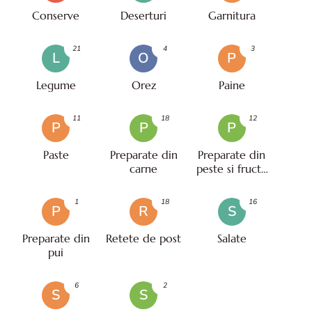
Conserve
Deserturi
Garnitura
21
4
3
L
O
P
Legume
Orez
Paine
11
18
12
P
P
P
Paste
Preparate din
Preparate din
carne
peste si fructe
de mare
1
18
16
P
R
S
Preparate din
Retete de post
Salate
pui
6
2
S
S