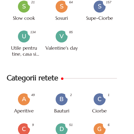
21
64
157
S
S
S
Slow cook
Sosuri
Supe-Ciorbe
134
85
U
V
Utile pentru
Valentine's day
tine, casa si
viata
Categorii retete
49
2
1
A
B
C
Aperitive
Bauturi
Ciorbe
9
51
6
C
D
G