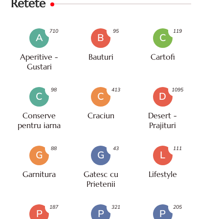
Retete
710
95
119
A
B
C
Aperitive -
Bauturi
Cartofi
Gustari
98
413
1095
C
C
D
Conserve
Craciun
Desert -
pentru iarna
Prajituri
88
43
111
G
G
L
Garnitura
Gatesc cu
Lifestyle
Prietenii
187
321
205
P
P
P