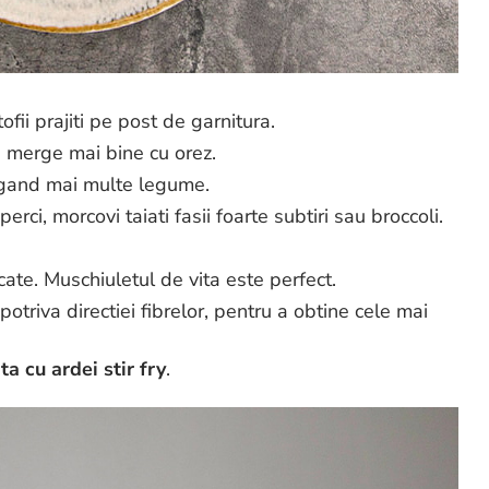
ii prajiti pe post de garnitura.
a merge mai bine cu orez.
and mai multe legume.
rci, morcovi taiati fasii foarte subtiri sau broccoli.
cate. Muschiuletul de vita este perfect.
mpotriva directiei fibrelor, pentru a obtine cele mai
ita cu ardei stir fry
.