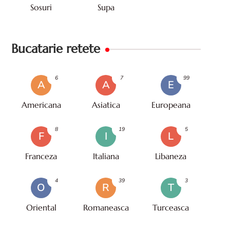
Sosuri
Supa
Bucatarie retete
6
7
99
A
A
E
Americana
Asiatica
Europeana
8
19
5
F
I
L
Franceza
Italiana
Libaneza
4
39
3
O
R
T
Oriental
Romaneasca
Turceasca