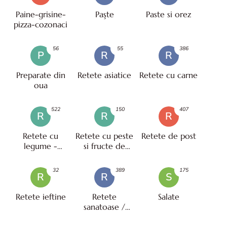
Paine-grisine-
Paşte
Paste si orez
pizza-cozonaci
56
55
386
P
R
R
Preparate din
Retete asiatice
Retete cu carne
oua
522
150
407
R
R
R
Retete cu
Retete cu peste
Retete de post
legume -
si fructe de
vegetariene
mare
32
389
175
R
R
S
Retete ieftine
Retete
Salate
sanatoase /
pentru diete