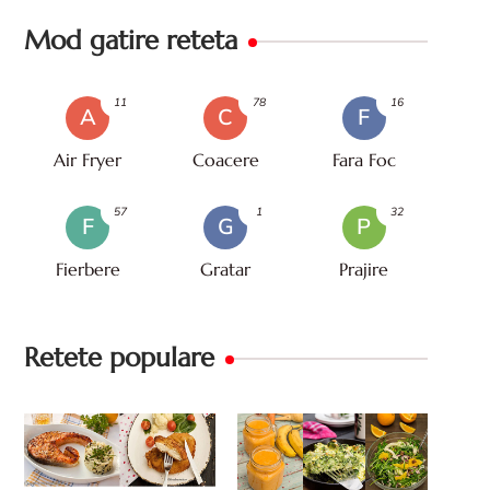
Mod gatire reteta
11
78
16
A
C
F
Air Fryer
Coacere
Fara Foc
57
1
32
F
G
P
Fierbere
Gratar
Prajire
Retete populare