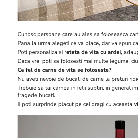
Cunosc persoane care au ales sa foloseasca cartof
Pana la urma alegeti ce va place, dar va spun c
Poti personaliza si r
eteta de vita cu ardei,
adaug
Daca vrei poti sa folosesti mai multe legume: ciupe
Ce fel de carne de vita se foloseste?
Nu aveti nevoie de bucati de carne la preturi ridi
Trebuie sa tai carnea in felii subtiri, in general i
fragede bucati.
Ii poti surprinde placut pe cei dragi cu aceasta
v