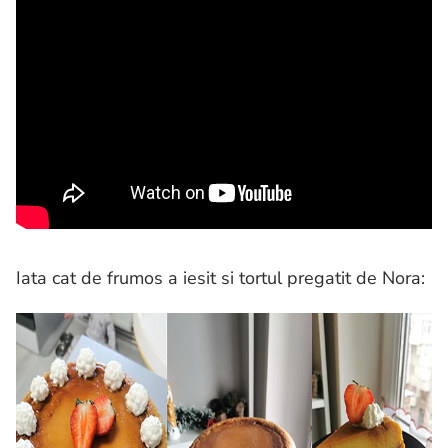
Iata cat de frumos a iesit si tortul pregatit de Nora: