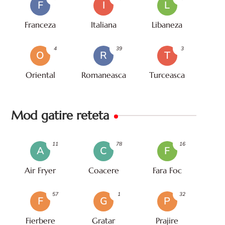
F
I
L
Franceza
Italiana
Libaneza
4
39
3
O
R
T
Oriental
Romaneasca
Turceasca
Mod gatire reteta
11
78
16
A
C
F
Air Fryer
Coacere
Fara Foc
57
1
32
F
G
P
Fierbere
Gratar
Prajire