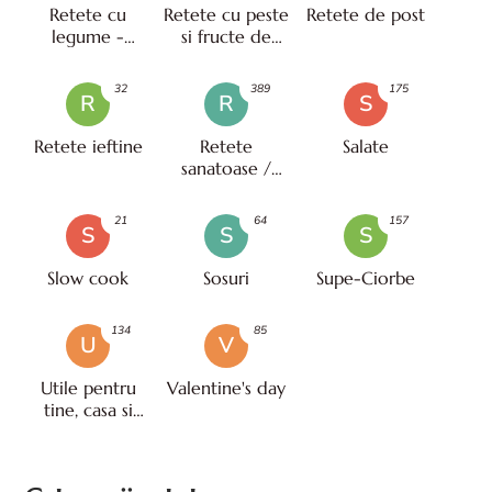
Retete cu
Retete cu peste
Retete de post
legume -
si fructe de
vegetariene
mare
32
389
175
R
R
S
Retete ieftine
Retete
Salate
sanatoase /
pentru diete
21
64
157
S
S
S
Slow cook
Sosuri
Supe-Ciorbe
134
85
U
V
Utile pentru
Valentine's day
tine, casa si
viata