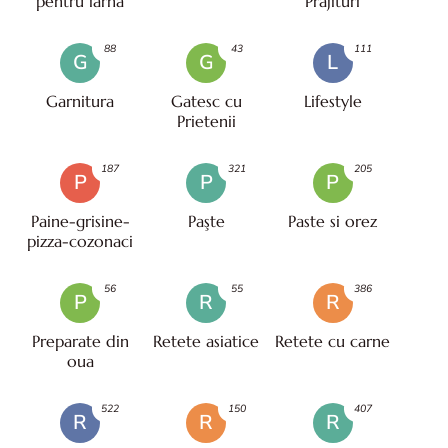
pentru iarna
Prajituri
88
43
111
G
G
L
Garnitura
Gatesc cu
Lifestyle
Prietenii
187
321
205
P
P
P
Paine-grisine-
Paşte
Paste si orez
pizza-cozonaci
56
55
386
P
R
R
Preparate din
Retete asiatice
Retete cu carne
oua
522
150
407
R
R
R