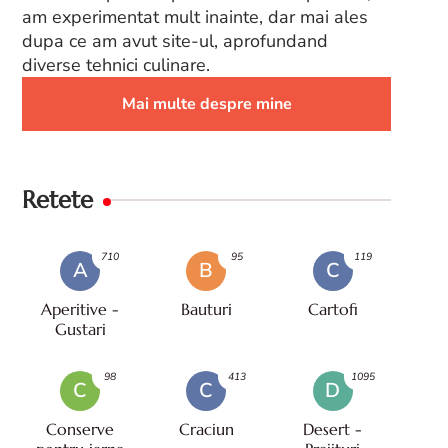
am experimentat mult inainte, dar mai ales
dupa ce am avut site-ul, aprofundand
diverse tehnici culinare.
Mai multe despre mine
Retete
710
95
119
A
B
C
Aperitive -
Bauturi
Cartofi
Gustari
98
413
1095
C
C
D
Conserve
Craciun
Desert -