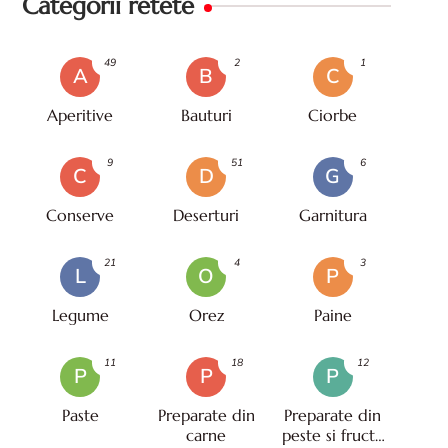
Categorii retete
49
2
1
A
B
C
Aperitive
Bauturi
Ciorbe
9
51
6
C
D
G
Conserve
Deserturi
Garnitura
21
4
3
L
O
P
Legume
Orez
Paine
11
18
12
P
P
P
Paste
Preparate din
Preparate din
carne
peste si fructe