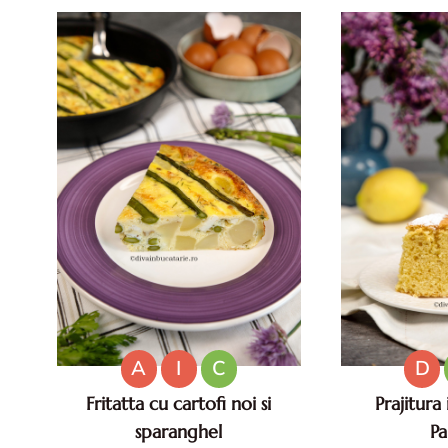
Deser
A
I
C
D
Fritatta cu cartofi noi si
Prajitura 
sparanghel
Pa