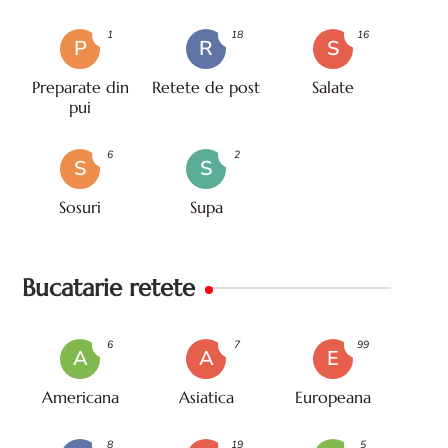
de mare
1
18
16
P
R
S
Preparate din
Retete de post
Salate
pui
6
2
S
S
Sosuri
Supa
Bucatarie retete
6
7
99
A
A
E
Americana
Asiatica
Europeana
8
19
5