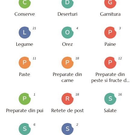
C
D
G
Conserve
Deserturi
Garnitura
21
4
3
L
O
P
Legume
Orez
Paine
11
18
12
P
P
P
Paste
Preparate din
Preparate din
carne
peste si fructe de
mare
1
18
16
P
R
S
Preparate din pui
Retete de post
Salate
6
2
S
S