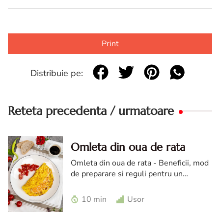
Print
Distribuie pe:
Reteta precedenta / urmatoare
Omleta din oua de rata
Omleta din oua de rata - Beneficii, mod
de preparare si reguli pentru un
preparat sigur Ouale de rata sunt
considerate de multi o adevarata
10 min
Usor
delicatesa datorita gustului lor int...