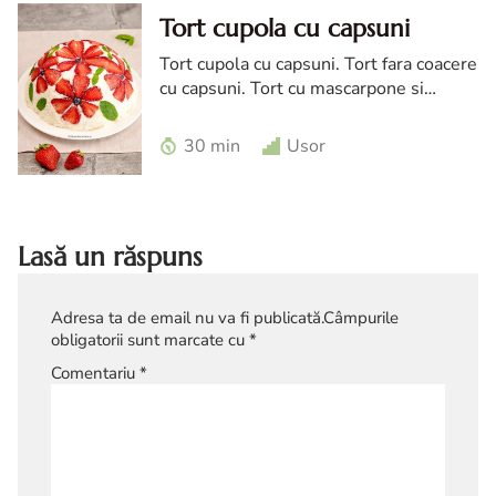
Tort cupola cu capsuni
Tort cupola cu capsuni. Tort fara coacere
cu capsuni. Tort cu mascarpone si
capsuni. Reteta tort cupola. Tort cu
frisca si capsuni. Tort tiramisu cu
30 min
Usor
capsuni
Lasă un răspuns
Adresa ta de email nu va fi publicată.
Câmpurile
obligatorii sunt marcate cu
*
Comentariu
*