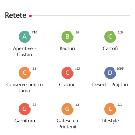
Retete
710
95
119
A
B
C
Aperitive -
Bauturi
Cartofi
Gustari
98
413
1095
C
C
D
Conserve pentru
Craciun
Desert - Prajituri
iarna
88
43
111
G
G
L
Garnitura
Gatesc cu
Lifestyle
Prietenii