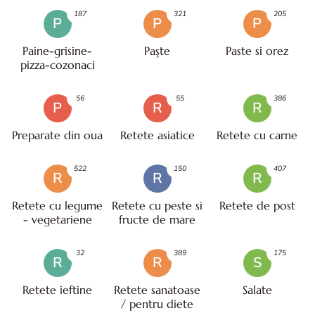
187
321
205
P
P
P
Paine-grisine-
Paşte
Paste si orez
pizza-cozonaci
56
55
386
P
R
R
Preparate din oua
Retete asiatice
Retete cu carne
522
150
407
R
R
R
Retete cu legume
Retete cu peste si
Retete de post
- vegetariene
fructe de mare
32
389
175
R
R
S
Retete ieftine
Retete sanatoase
Salate
/ pentru diete