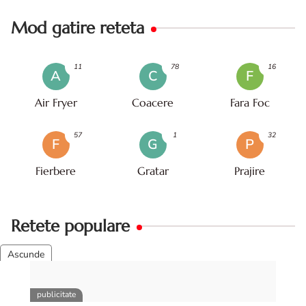
Mod gatire reteta
11
78
16
A
C
F
Air Fryer
Coacere
Fara Foc
57
1
32
F
G
P
Fierbere
Gratar
Prajire
Retete populare