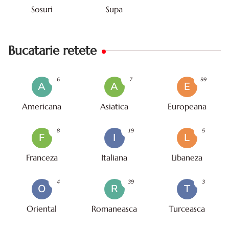
Sosuri
Supa
Bucatarie retete
6
7
99
A
A
E
Americana
Asiatica
Europeana
8
19
5
F
I
L
Franceza
Italiana
Libaneza
4
39
3
O
R
T
Oriental
Romaneasca
Turceasca