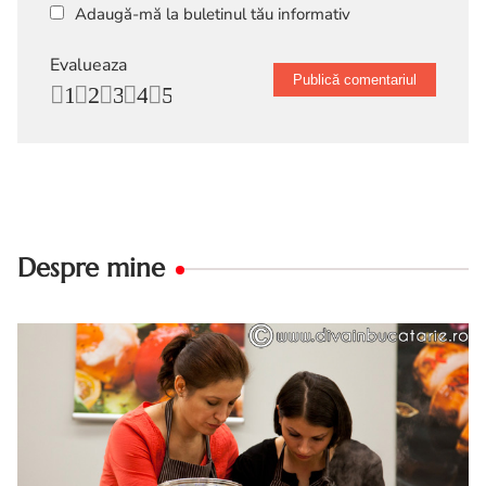
Adaugă-mă la buletinul tău informativ
Evalueaza
1
2
3
4
5
Despre mine