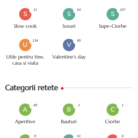
21
64
157
S
S
S
Slow cook
Sosuri
Supe-Ciorbe
134
85
U
V
Utile pentru tine,
Valentine's day
casa si viata
Categorii retete
49
2
1
A
B
C
Aperitive
Bauturi
Ciorbe
9
51
6