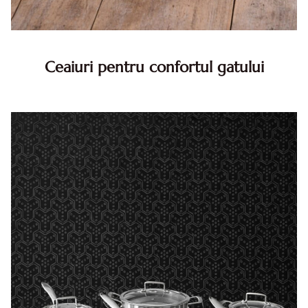
Ceaiuri pentru confortul gatului
Disconfortul in gat apare des dupa o zi cu multe
conversatii, aer uscat in incaperi incalzite sau variatii de
temperatura. In astfel de momente, un ceai cald iti aduce
hidratar...