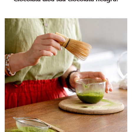
Ciocolata alba vs. ciocolata neagra: care este mai
sanatoasa? Iti place ciocolata, dar vrei sa stii ce alegere se
potriveste mai bine stilului tau de viata? Diferentele
dint...