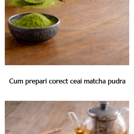
Cum prepari corect ceai matcha pudra
Cum prepari corect ceai matcha pudra pentru gust si efect
maxim Matcha nu este doar un tip de ceai, ci mai degraba
o experienta care tine de ritm, atentie si detalii. Spre d...