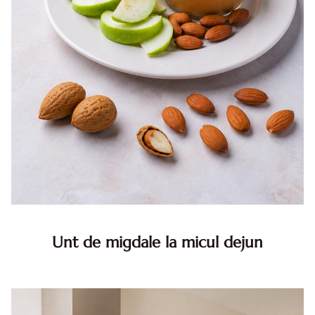
Unt de migdale la micul dejun
Cum folosesti untul de migdale pentru mic dejun
echilibrat: idei simple si combinatii delicioase Daca vrei sa
mananci dimineata ceva care sa te tina satul si concentrat
pana...