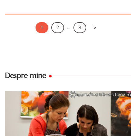
Ceaiul de patrunjel. Beneficii ceai de patrunjel.
Proprietatile ceaiului de patrunjel. Cum consumi ceai de
patrunjel
1
2
…
8
Despre mine