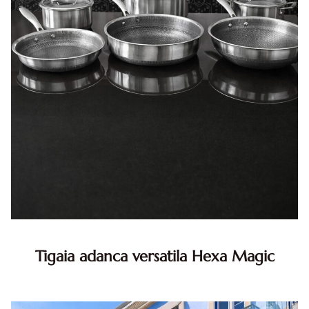
Tigaia adanca versatila Hexa Magic
Cel mai versatil vas pentru bucataria ta: tigaia adanca
Hexa Magic Daca ar exista o singura tigaie pe care sa o
pastrezi pe blat, zi de zi, aceea ar fi tigaia adanca Hexa