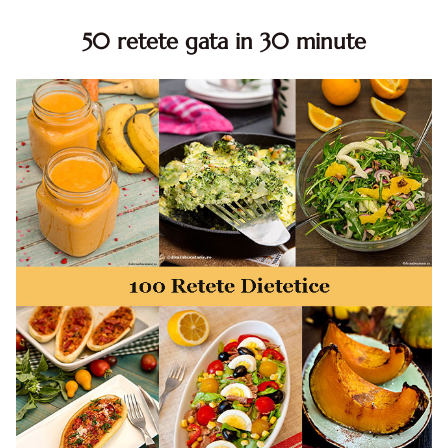
50 retete gata in 30 minute
50 retete gata in 30 minute. 50 idei retete gata in 30
minute. Retete rapide. Retete rapide de mancare. Idei
retete mancare rapid