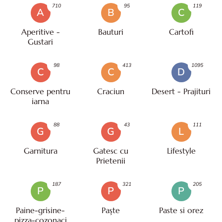
710
95
119
A
B
C
Aperitive -
Bauturi
Cartofi
Gustari
98
413
1095
C
C
D
Conserve pentru
Craciun
Desert - Prajituri
iarna
88
43
111
G
G
L
Garnitura
Gatesc cu
Lifestyle
Prietenii
187
321
205
P
P
P
Paine-grisine-
Paşte
Paste si orez
pizza-cozonaci