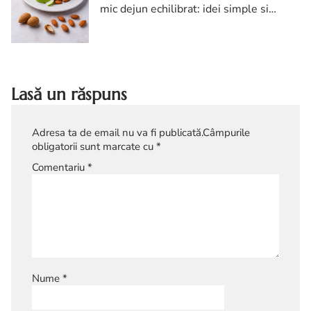
mic dejun echilibrat: idei simple si
combinatii delicioase Daca vrei sa
mananci dimineata ceva care sa te tina
satul si concentrat pana...
Lasă un răspuns
Adresa ta de email nu va fi publicată.
Câmpurile
obligatorii sunt marcate cu
*
Comentariu
*
Nume
*