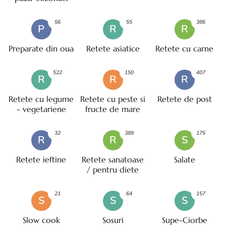
56
55
386
P
R
R
Preparate din oua
Retete asiatice
Retete cu carne
522
150
407
R
R
R
Retete cu legume
Retete cu peste si
Retete de post
- vegetariene
fructe de mare
32
389
175
R
R
S
Retete ieftine
Retete sanatoase
Salate
/ pentru diete
21
64
157
S
S
S
Slow cook
Sosuri
Supe-Ciorbe