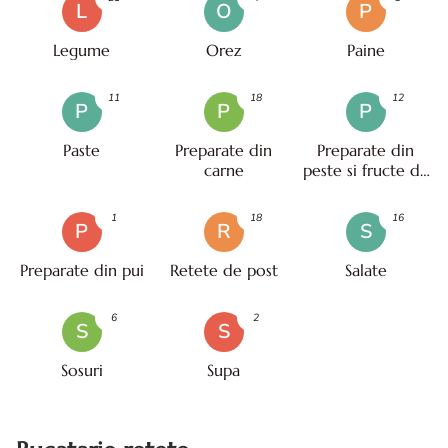
L
O
P
Legume
Orez
Paine
11
18
12
P
P
P
Paste
Preparate din
Preparate din
carne
peste si fructe de
mare
1
18
16
P
R
S
Preparate din pui
Retete de post
Salate
6
2
S
S
Sosuri
Supa