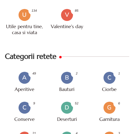
134
85
U
V
Utile pentru tine,
Valentine's day
casa si viata
Categorii retete
49
2
1
A
B
C
Aperitive
Bauturi
Ciorbe
9
52
6
C
D
G
Conserve
Deserturi
Garnitura
21
4
3