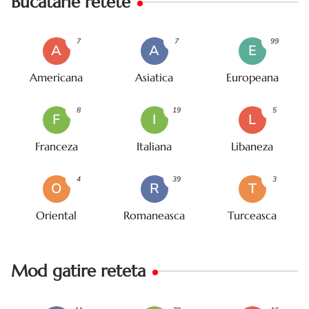
Bucatarie retete
7
7
99
A
A
E
Americana
Asiatica
Europeana
8
19
5
F
I
L
Franceza
Italiana
Libaneza
4
39
3
O
R
T
Oriental
Romaneasca
Turceasca
Mod gatire reteta