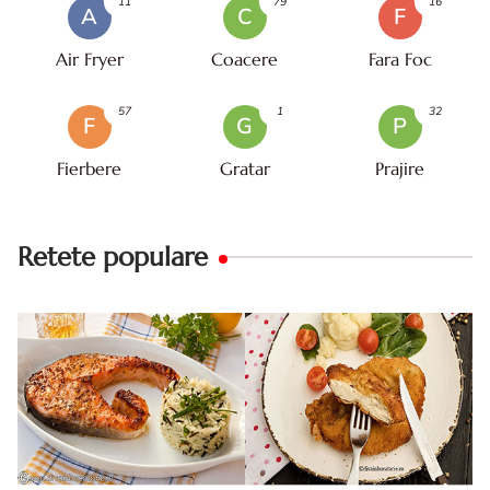
11
79
16
A
C
F
Air Fryer
Coacere
Fara Foc
57
1
32
F
G
P
Fierbere
Gratar
Prajire
Retete populare