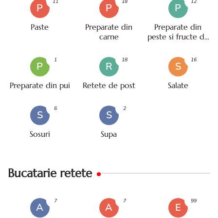
11
18
12
P
P
P
Paste
Preparate din
Preparate din
carne
peste si fructe de
mare
1
18
16
P
R
S
Preparate din pui
Retete de post
Salate
6
2
S
S
Sosuri
Supa
Bucatarie retete
7
7
99
A
A
E