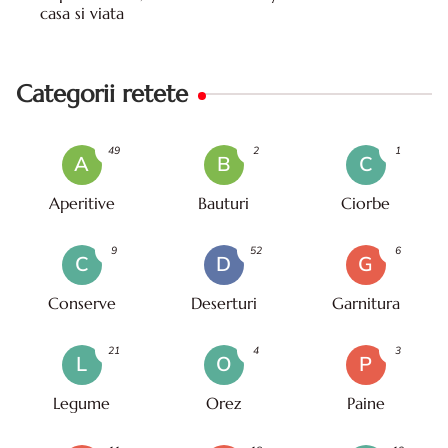
casa si viata
Categorii retete
49
2
1
A
B
C
Aperitive
Bauturi
Ciorbe
9
52
6
C
D
G
Conserve
Deserturi
Garnitura
21
4
3
L
O
P
Legume
Orez
Paine