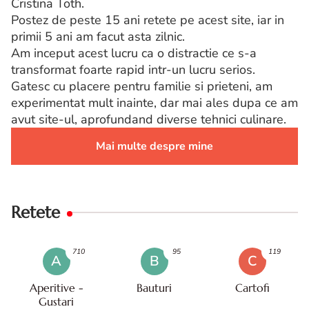
Cristina Toth.
Postez de peste 15 ani retete pe acest site, iar in
primii 5 ani am facut asta zilnic.
Am inceput acest lucru ca o distractie ce s-a
transformat foarte rapid intr-un lucru serios.
Gatesc cu placere pentru familie si prieteni, am
experimentat mult inainte, dar mai ales dupa ce am
avut site-ul, aprofundand diverse tehnici culinare.
Mai multe despre mine
Retete
710
95
119
A
B
C
Aperitive -
Bauturi
Cartofi
Gustari