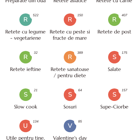
Preparate din oua
Retete asiatice
Retete cu carne
522
150
407
R
R
R
Retete cu legume
Retete cu peste si
Retete de post
- vegetariene
fructe de mare
32
389
175
R
R
S
Retete ieftine
Retete sanatoase
Salate
/ pentru diete
21
64
157
S
S
S
Slow cook
Sosuri
Supe-Ciorbe
134
85
U
V
Utile pentru tine,
Valentine's day