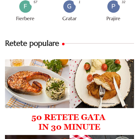
57
1
32
F
G
P
Fierbere
Gratar
Prajire
Retete populare