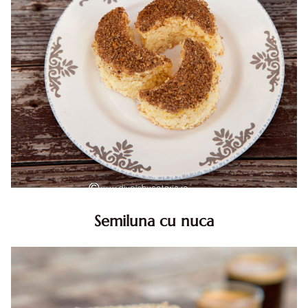
Semiluna cu nuca
Semiluna cu nuca. Prajitura semiluna cu nuca. Prajitura
Semiluna. Prajitura simpla semiluna cu nuci. Semiluna cu
nuca pufoasa