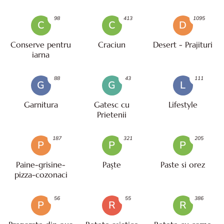
98
413
1095
C
C
D
Conserve pentru
Craciun
Desert - Prajituri
iarna
88
43
111
G
G
L
Garnitura
Gatesc cu
Lifestyle
Prietenii
187
321
205
P
P
P
Paine-grisine-
Paşte
Paste si orez
pizza-cozonaci
56
55
386
P
R
R