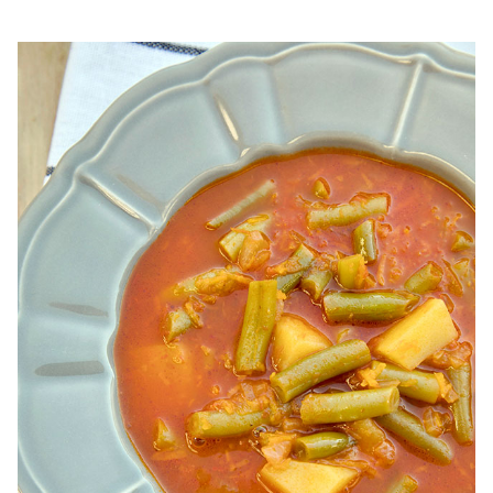
Iahnie de fasole cu ardei copt. Reteta iahnie de fasole cu
ardei copt, Cum faci iahnie de fasole cu ardei copt