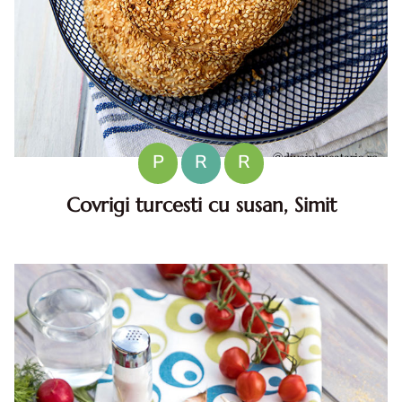
P
R
R
Covrigi turcesti cu susan, Simit
Covrigi turcesti cu susan, Simit. Covrigi turcesti cu susan.
reteta covrigi turcesti cu susan. reteta Simit. Covrigi
turcesti cu susan reteta diva in bucatarie.