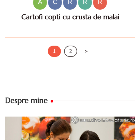
A
C
R
R
R
Cartofi copti cu crusta de malai
Cartofi copti cu crusta de malai. Reteta cartofi copti cu
malai. Cartofi cu malai reteta de post. Cartofi copti in
malai.
1
2
Despre mine