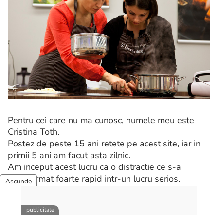
Pentru cei care nu ma cunosc, numele meu este
Cristina Toth.
Postez de peste 15 ani retete pe acest site, iar in
primii 5 ani am facut asta zilnic.
Am inceput acest lucru ca o distractie ce s-a
transformat foarte rapid intr-un lucru serios.
Gatesc cu placere pentru familie si prieteni, am
experimentat mult inainte, dar mai ales dupa ce am
avut site-ul, aprofundand diverse tehnici culinare.