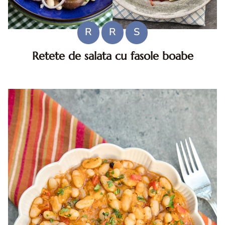
R
R
S
Retete de salata cu fasole boabe
Retete de salata cu fasole. Retete de salata cu fasole
boabe. idei retete de salata cu fasole boabe. retete de
salata cu fasole boabe diva in bucatarie. fasole