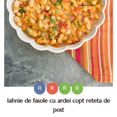
R
R
R
R
Iahnie de fasole cu ardei copt reteta de
post