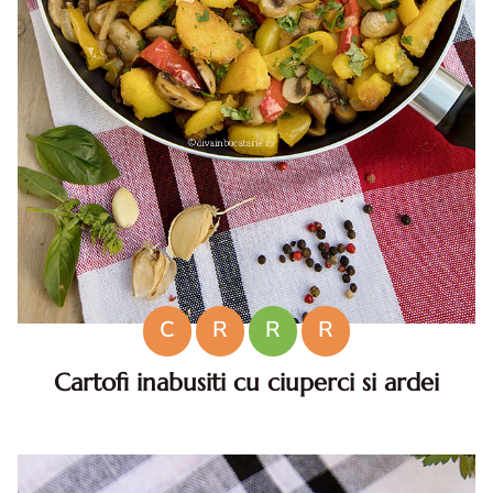
C
R
R
R
Cartofi inabusiti cu ciuperci si ardei
Cartofi inabusiti cu ciuperci si ardei. Reteta cartofi
inabusiti cu ciuperci si ardei. Reteta de post de cartofi
inabusiti cu ciuperci si ardei. Cartofi la tigaie cu ciuperci si
ardei.