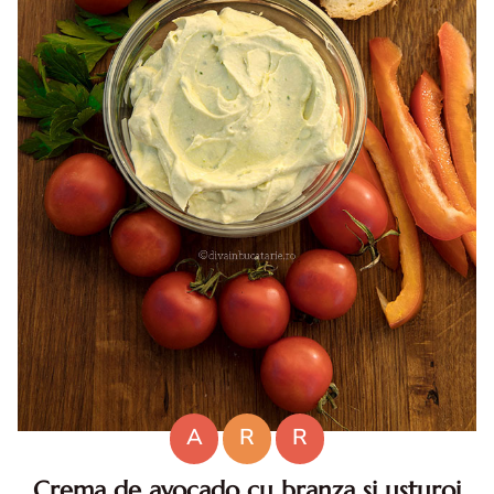
A
R
R
Crema de avocado cu branza si usturoi