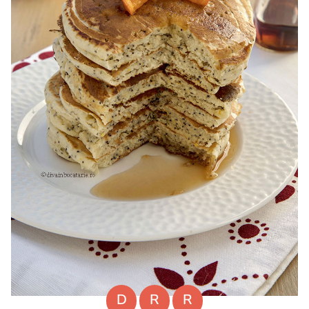
D
R
R