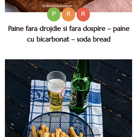
P
R
R
Paine fara drojdie si fara dospire – paine
cu bicarbonat – soda bread
Paine fara drojdie si fara dospire. Paine fara drojdie si fara
dospire. Paine fara drojdie si fara dospire reteta. reteta
paine cu bicarbonat. reteta soda bread