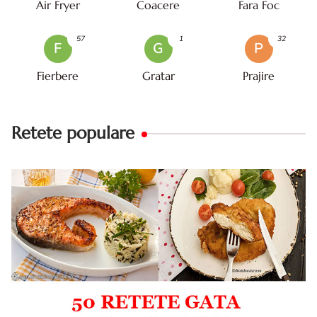
Air Fryer
Coacere
Fara Foc
57
1
32
F
G
P
Fierbere
Gratar
Prajire
Retete populare