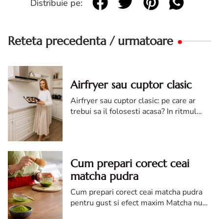
Distribuie pe:
Reteta precedenta / urmatoare
Airfryer sau cuptor clasic
Airfryer sau cuptor clasic: pe care ar
trebui sa il folosesti acasa? In ritmul
alert al vietii moderne, probabil si tu
cauti solutii rapide pentru a gati
sanatos, fara sa pe...
Cum prepari corect ceai
matcha pudra
Cum prepari corect ceai matcha pudra
pentru gust si efect maxim Matcha nu
este doar un tip de ceai, ci mai degraba