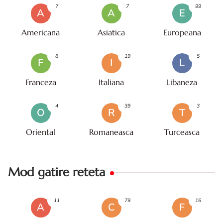
7
7
99
A
A
E
Americana
Asiatica
Europeana
8
19
5
F
I
L
Franceza
Italiana
Libaneza
4
39
3
O
R
T
Oriental
Romaneasca
Turceasca
Mod gatire reteta
11
79
16
A
C
F