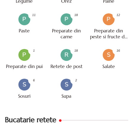
Legume
Orez
Paine
11
18
12
P
P
P
Paste
Preparate din
Preparate din
carne
peste si fructe de
mare
1
18
16
P
R
S
Preparate din pui
Retete de post
Salate
6
2
S
S
Sosuri
Supa
Bucatarie retete