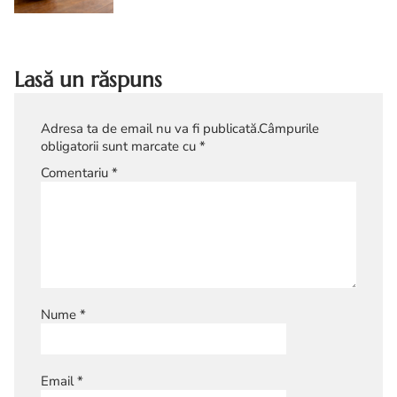
o experienta care tine de ritm, atentie si
detalii. Spre d...
Lasă un răspuns
Adresa ta de email nu va fi publicată.
Câmpurile
obligatorii sunt marcate cu
*
Comentariu
*
Nume
*
Email
*