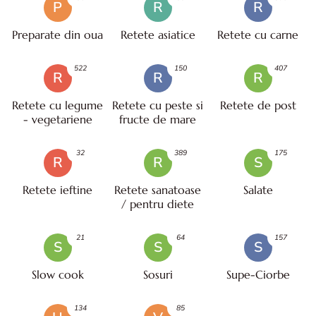
P
R
R
Preparate din oua
Retete asiatice
Retete cu carne
522
150
407
R
R
R
Retete cu legume
Retete cu peste si
Retete de post
- vegetariene
fructe de mare
32
389
175
R
R
S
Retete ieftine
Retete sanatoase
Salate
/ pentru diete
21
64
157
S
S
S
Slow cook
Sosuri
Supe-Ciorbe
134
85