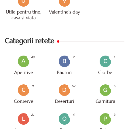
U
V
Utile pentru tine,
Valentine's day
casa si viata
Categorii retete
49
2
1
A
B
C
Aperitive
Bauturi
Ciorbe
9
52
6
C
D
G
Conserve
Deserturi
Garnitura
21
4
3
L
O
P