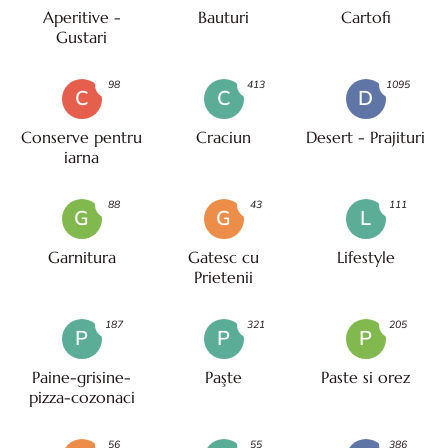
Aperitive -
Bauturi
Cartofi
Gustari
98
413
1095
C
C
D
Conserve pentru
Craciun
Desert - Prajituri
iarna
88
43
111
G
G
L
Garnitura
Gatesc cu
Lifestyle
Prietenii
187
321
205
P
P
P
Paine-grisine-
Paşte
Paste si orez
pizza-cozonaci
56
55
386