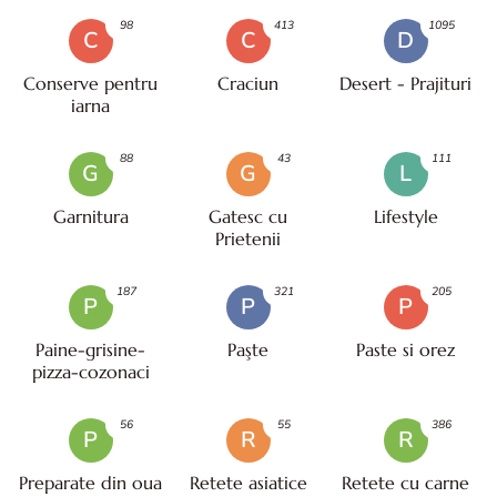
98
413
1095
C
C
D
Conserve pentru
Craciun
Desert - Prajituri
iarna
88
43
111
G
G
L
Garnitura
Gatesc cu
Lifestyle
Prietenii
187
321
205
P
P
P
Paine-grisine-
Paşte
Paste si orez
pizza-cozonaci
56
55
386
P
R
R
Preparate din oua
Retete asiatice
Retete cu carne