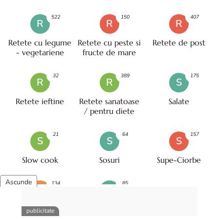
522
150
407
R
R
R
Retete cu legume
Retete cu peste si
Retete de post
- vegetariene
fructe de mare
32
389
175
R
R
S
Retete ieftine
Retete sanatoase
Salate
/ pentru diete
21
64
157
S
S
S
Slow cook
Sosuri
Supe-Ciorbe
134
85
U
V
Utile pentru tine,
Valentine's day
casa si viata