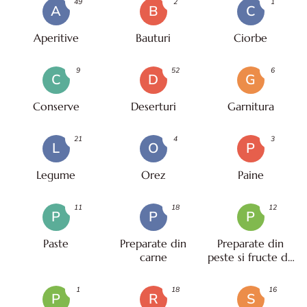
49
2
1
A
B
C
Aperitive
Bauturi
Ciorbe
9
52
6
C
D
G
Conserve
Deserturi
Garnitura
21
4
3
L
O
P
Legume
Orez
Paine
11
18
12
P
P
P
Paste
Preparate din
Preparate din
carne
peste si fructe de
mare
1
18
16
P
R
S