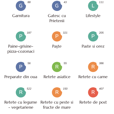
88
43
111
G
G
L
Garnitura
Gatesc cu
Lifestyle
Prietenii
187
321
205
P
P
P
Paine-grisine-
Paşte
Paste si orez
pizza-cozonaci
56
55
386
P
R
R
Preparate din oua
Retete asiatice
Retete cu carne
522
150
407
R
R
R
Retete cu legume
Retete cu peste si
Retete de post
- vegetariene
fructe de mare