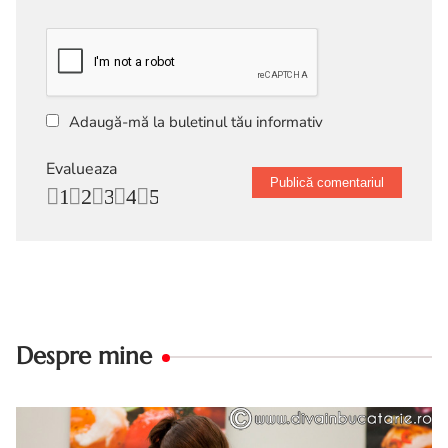
Adaugă-mă la buletinul tău informativ
Evalueaza
1
2
3
4
5
Despre mine