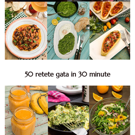
50 retete gata in 30 minute
50 retete gata in 30 minute. 50 idei retete gata in 30
minute. Retete rapide. Retete rapide de mancare. Idei
retete mancare rapid