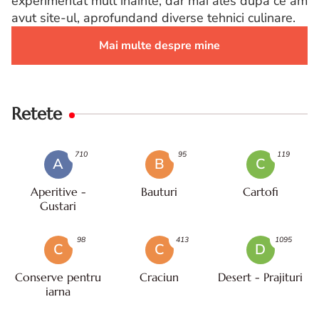
experimentat mult inainte, dar mai ales dupa ce am
avut site-ul, aprofundand diverse tehnici culinare.
Mai multe despre mine
Retete
710
95
119
A
B
C
Aperitive -
Bauturi
Cartofi
Gustari
98
413
1095
C
C
D
Conserve pentru
Craciun
Desert - Prajituri
iarna