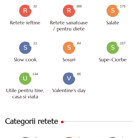
32
389
175
R
R
S
Retete ieftine
Retete sanatoase
Salate
/ pentru diete
21
64
157
S
S
S
Slow cook
Sosuri
Supe-Ciorbe
134
85
U
V
Utile pentru tine,
Valentine's day
casa si viata
Categorii retete