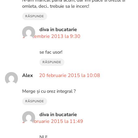
N-am mancat pana acum, dar imi place si orezul si
omleta, deci.. trebuie sa le incerc!
RĂSPUNDE
diva in bucatarie
1 decembrie 2013 la 9:30
se fac usor!
RĂSPUNDE
Alex
20 februarie 2015 la 10:08
Merge și cu orez integral ?
RĂSPUNDE
diva in bucatarie
20 februarie 2015 la 11:49
NU!