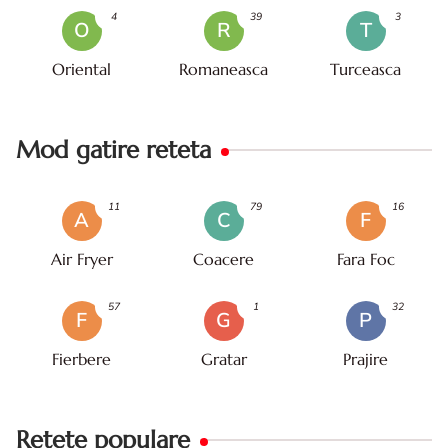
4
39
3
O
R
T
Oriental
Romaneasca
Turceasca
Mod gatire reteta
11
79
16
A
C
F
Air Fryer
Coacere
Fara Foc
57
1
32
F
G
P
Fierbere
Gratar
Prajire
Retete populare