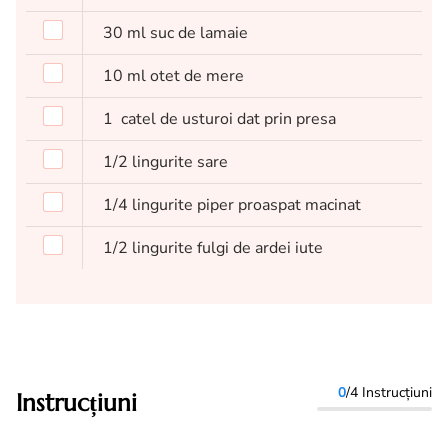
30
ml
suc de lamaie
10
ml
otet de mere
1
catel de usturoi dat prin presa
1/2
lingurite
sare
1/4
lingurite
piper proaspat macinat
1/2
lingurite
fulgi de ardei iute
0
/4 Instrucțiuni
Instrucțiuni