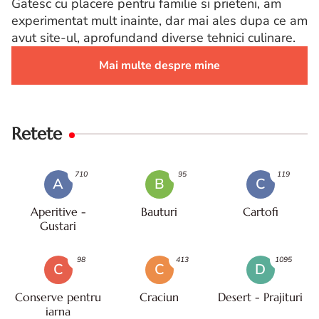
Gatesc cu placere pentru familie si prieteni, am
experimentat mult inainte, dar mai ales dupa ce am
avut site-ul, aprofundand diverse tehnici culinare.
Mai multe despre mine
Retete
710
95
119
A
B
C
Aperitive -
Bauturi
Cartofi
Gustari
98
413
1095
C
C
D
Conserve pentru
Craciun
Desert - Prajituri
iarna