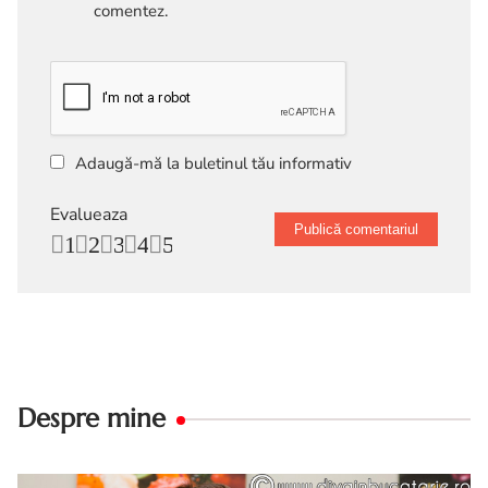
comentez.
Adaugă-mă la buletinul tău informativ
Evalueaza
1
2
3
4
5
Despre mine