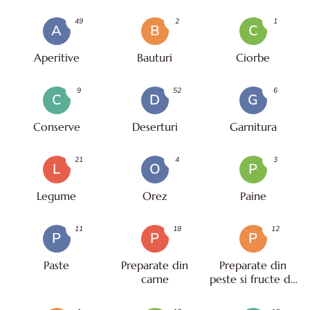
49
2
1
A
B
C
Aperitive
Bauturi
Ciorbe
9
52
6
C
D
G
Conserve
Deserturi
Garnitura
21
4
3
L
O
P
Legume
Orez
Paine
11
18
12
P
P
P
Paste
Preparate din
Preparate din
carne
peste si fructe de
mare