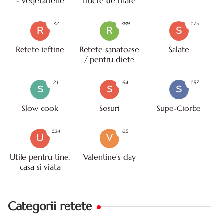
- vegetariene
fructe de mare
32
389
175
R
R
S
Retete ieftine
Retete sanatoase
Salate
/ pentru diete
21
64
157
S
S
S
Slow cook
Sosuri
Supe-Ciorbe
134
85
U
V
Utile pentru tine,
Valentine's day
casa si viata
Categorii retete