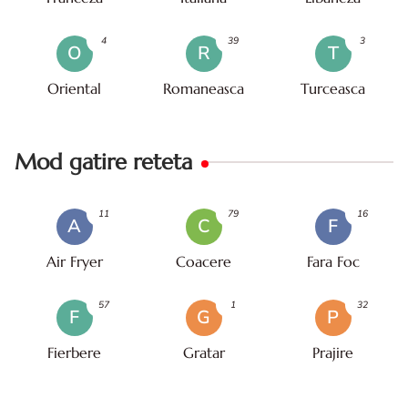
4
39
3
O
R
T
Oriental
Romaneasca
Turceasca
Mod gatire reteta
11
79
16
A
C
F
Air Fryer
Coacere
Fara Foc
57
1
32
F
G
P
Fierbere
Gratar
Prajire