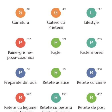
88
43
111
G
G
L
Garnitura
Gatesc cu
Lifestyle
Prietenii
187
321
205
P
P
P
Paine-grisine-
Paşte
Paste si orez
pizza-cozonaci
56
55
386
P
R
R
Preparate din oua
Retete asiatice
Retete cu carne
522
150
407
R
R
R
Retete cu legume
Retete cu peste si
Retete de post