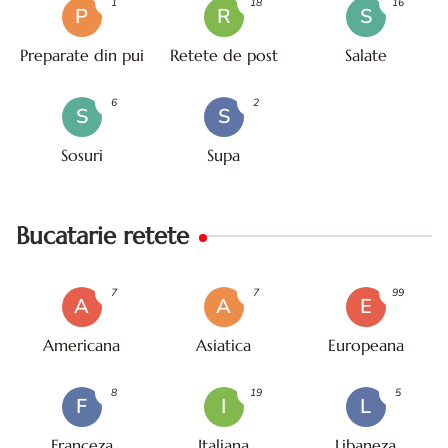
1
18
16
P
R
S
Preparate din pui
Retete de post
Salate
6
2
S
S
Sosuri
Supa
Bucatarie retete
7
7
99
A
A
E
Americana
Asiatica
Europeana
8
19
5
F
I
L
Franceza
Italiana
Libaneza