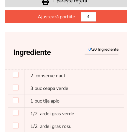
Tipărește rețeta
Ajustează porțiile
0
/20 Ingrediente
Ingrediente
2
conserve naut
3
buc
ceapa verde
1
buc
tija apio
1/2
ardei gras verde
1/2
ardei gras rosu