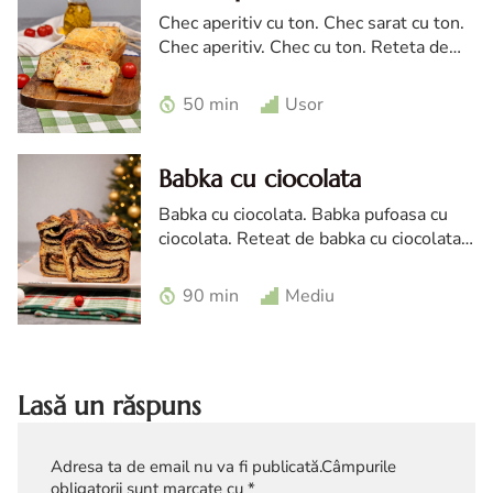
Chec aperitiv cu ton. Chec sarat cu ton.
Chec aperitiv. Chec cu ton. Reteta de
chec aperitiv cu ton. Chec aperitiv
moale si pufos
50 min
Usor
Babka cu ciocolata
Babka cu ciocolata. Babka pufoasa cu
ciocolata. Reteat de babka cu ciocolata.
Babka insiropata cu vinars. Reteta
cozonac Babka
90 min
Mediu
Lasă un răspuns
Adresa ta de email nu va fi publicată.
Câmpurile
obligatorii sunt marcate cu
*