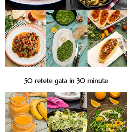
50 retete gata in 30 minute
50 retete gata in 30 minute. 50 idei retete gata in 30
minute. Retete rapide. Retete rapide de mancare. Idei
retete mancare rapid