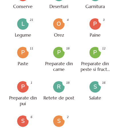
Conserve
Deserturi
Garnitura
21
4
3
L
O
P
Legume
Orez
Paine
11
18
12
P
P
P
Paste
Preparate din
Preparate din
carne
peste si fructe
de mare
1
18
16
P
R
S
Preparate din
Retete de post
Salate
pui
6
2
S
S