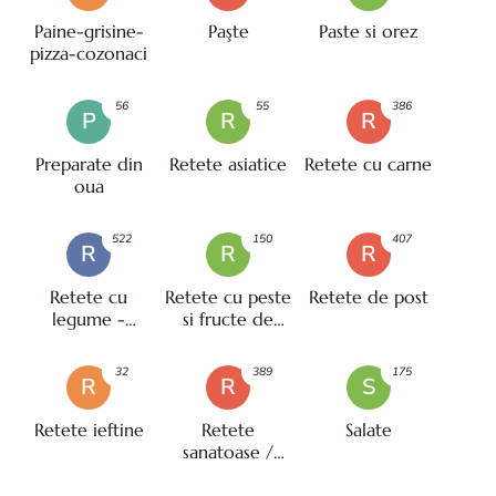
Paine-grisine-
Paşte
Paste si orez
pizza-cozonaci
56
55
386
P
R
R
Preparate din
Retete asiatice
Retete cu carne
oua
522
150
407
R
R
R
Retete cu
Retete cu peste
Retete de post
legume -
si fructe de
vegetariene
mare
32
389
175
R
R
S
Retete ieftine
Retete
Salate
sanatoase /
pentru diete