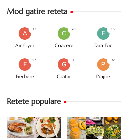
Mod gatire reteta
11
78
16
A
C
F
Air Fryer
Coacere
Fara Foc
57
1
32
F
G
P
Fierbere
Gratar
Prajire
Retete populare