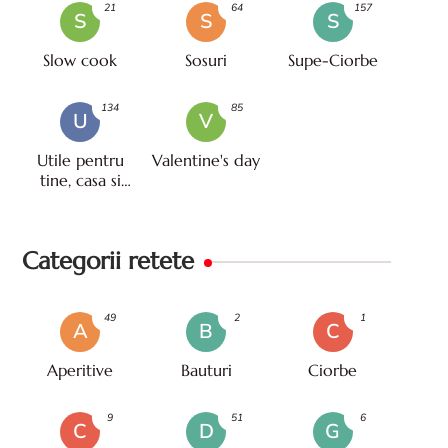
21
64
157
S
S
S
Slow cook
Sosuri
Supe-Ciorbe
134
85
U
V
Utile pentru
Valentine's day
tine, casa si
viata
Categorii retete
49
2
1
A
B
C
Aperitive
Bauturi
Ciorbe
9
51
6
C
D
G