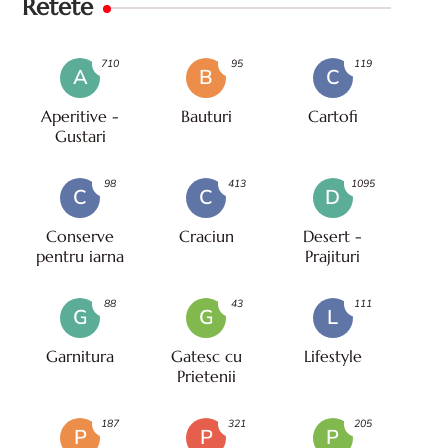
Retete
710
95
119
A
B
C
Aperitive -
Bauturi
Cartofi
Gustari
98
413
1095
C
C
D
Conserve
Craciun
Desert -
pentru iarna
Prajituri
88
43
111
G
G
L
Garnitura
Gatesc cu
Lifestyle
Prietenii
187
321
205
P
P
P