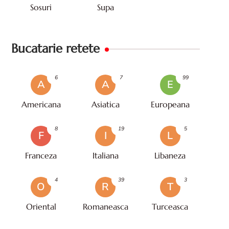
Sosuri
Supa
Bucatarie retete
6
7
99
A
A
E
Americana
Asiatica
Europeana
8
19
5
F
I
L
Franceza
Italiana
Libaneza
4
39
3
O
R
T
Oriental
Romaneasca
Turceasca