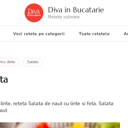
Diva in Bucatarie
Retete culinare
Vezi retete pe categorii
Toate retetele
Ar
tru diete
Salate
eta
linte. reteta Salata de naut cu linte si feta. Salata
naut