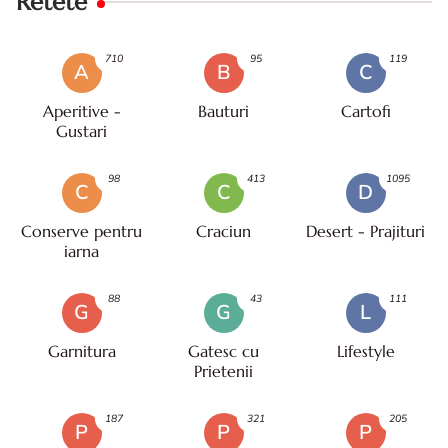
Retete
710
95
119
A
B
C
Aperitive -
Bauturi
Cartofi
Gustari
98
413
1095
C
C
D
Conserve pentru
Craciun
Desert - Prajituri
iarna
88
43
111
G
G
L
Garnitura
Gatesc cu
Lifestyle
Prietenii
187
321
205
P
P
P