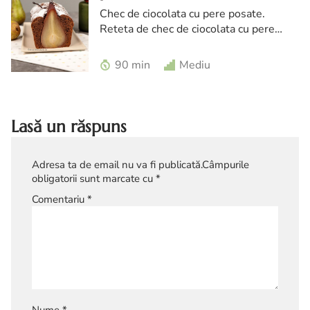
Chec de ciocolata cu pere posate.
Reteta de chec de ciocolata cu pere
posate in vin rosu. Reteta de chec cu
pere posate.
90 min
Mediu
Lasă un răspuns
Adresa ta de email nu va fi publicată.
Câmpurile
obligatorii sunt marcate cu
*
Comentariu
*