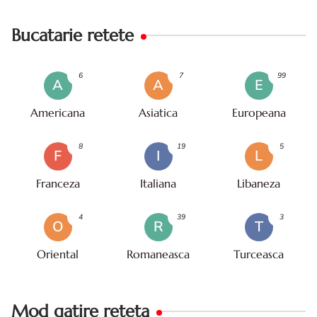
Bucatarie retete
6
7
99
A
A
E
Americana
Asiatica
Europeana
8
19
5
F
I
L
Franceza
Italiana
Libaneza
4
39
3
O
R
T
Oriental
Romaneasca
Turceasca
Mod gatire reteta