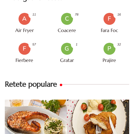
11
78
16
A
C
F
Air Fryer
Coacere
Fara Foc
57
1
32
F
G
P
Fierbere
Gratar
Prajire
Retete populare