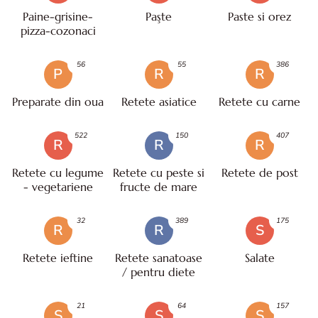
Paine-grisine-
Paşte
Paste si orez
pizza-cozonaci
56
55
386
P
R
R
Preparate din oua
Retete asiatice
Retete cu carne
522
150
407
R
R
R
Retete cu legume
Retete cu peste si
Retete de post
- vegetariene
fructe de mare
32
389
175
R
R
S
Retete ieftine
Retete sanatoase
Salate
/ pentru diete
21
64
157
S
S
S