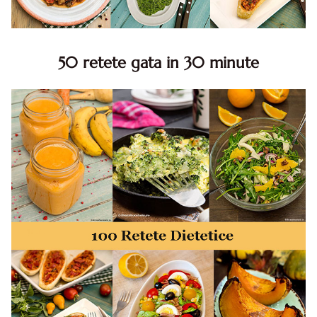
50 retete gata in 30 minute
50 retete gata in 30 minute. 50 idei retete gata in 30
minute. Retete rapide. Retete rapide de mancare. Idei
retete mancare rapid