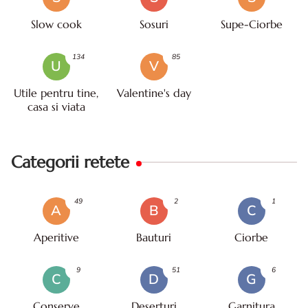
Slow cook
Sosuri
Supe-Ciorbe
134
85
U
V
Utile pentru tine,
Valentine's day
casa si viata
Categorii retete
49
2
1
A
B
C
Aperitive
Bauturi
Ciorbe
9
51
6
C
D
G
Conserve
Deserturi
Garnitura