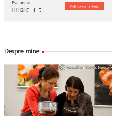
Evalueaza
1
2
3
4
5
Despre mine