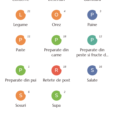
21
4
3
L
O
P
Legume
Orez
Paine
11
18
12
P
P
P
Paste
Preparate din
Preparate din
carne
peste si fructe de
mare
1
18
16
P
R
S
Preparate din pui
Retete de post
Salate
6
2
S
S
Sosuri
Supa