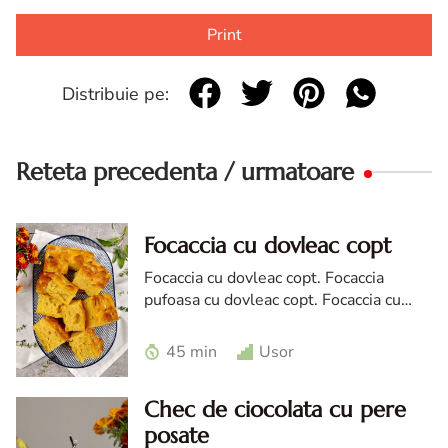
Print
Distribuie pe:
Reteta precedenta / urmatoare
Focaccia cu dovleac copt
Focaccia cu dovleac copt. Focaccia
pufoasa cu dovleac copt. Focaccia cu
piure de dovleac. Paine de casa cu
dovleac copt
45 min
Usor
Chec de ciocolata cu pere
posate