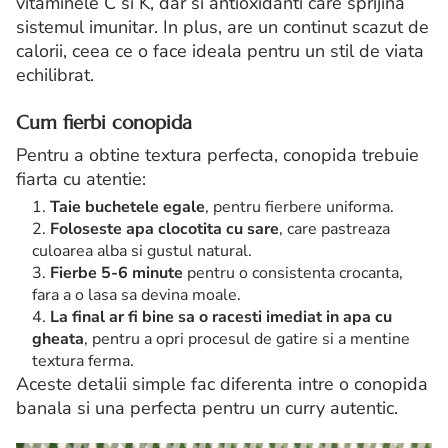
vitaminele C si K, dar si antioxidanti care sprijina
sistemul imunitar. In plus, are un continut scazut de
calorii, ceea ce o face ideala pentru un stil de viata
echilibrat.
Cum fierbi conopida
Pentru a obtine textura perfecta, conopida trebuie
fiarta cu atentie:
Taie buchetele egale
, pentru fierbere uniforma.
Foloseste apa clocotita cu sare
, care pastreaza
culoarea alba si gustul natural.
Fierbe 5-6 minute
pentru o consistenta crocanta,
fara a o lasa sa devina moale.
La final ar fi bine sa o racesti imediat in apa cu
gheata
, pentru a opri procesul de gatire si a mentine
textura ferma.
Aceste detalii simple fac diferenta intre o conopida
banala si una perfecta pentru un curry autentic.