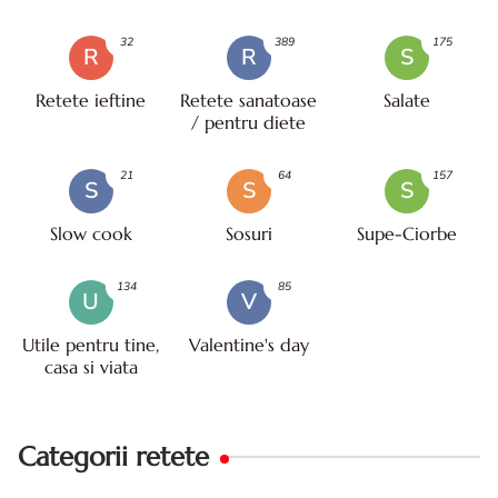
32
389
175
R
R
S
Retete ieftine
Retete sanatoase
Salate
/ pentru diete
21
64
157
S
S
S
Slow cook
Sosuri
Supe-Ciorbe
134
85
U
V
Utile pentru tine,
Valentine's day
casa si viata
Categorii retete