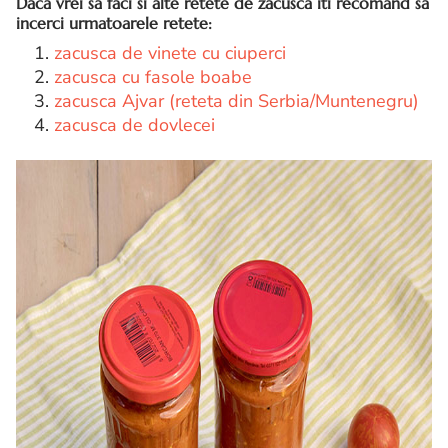
Daca vrei sa faci si alte retete de zacusca iti recomand sa
incerci urmatoarele retete:
1.
zacusca de vinete cu ciuperci
2.
zacusca cu fasole boabe
3.
zacusca Ajvar (reteta din Serbia/Muntenegru)
4.
zacusca de dovlecei