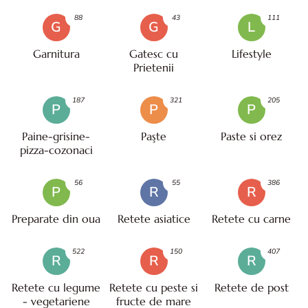
88
43
111
G
G
L
Garnitura
Gatesc cu
Lifestyle
Prietenii
187
321
205
P
P
P
Paine-grisine-
Paşte
Paste si orez
pizza-cozonaci
56
55
386
P
R
R
Preparate din oua
Retete asiatice
Retete cu carne
522
150
407
R
R
R
Retete cu legume
Retete cu peste si
Retete de post
- vegetariene
fructe de mare