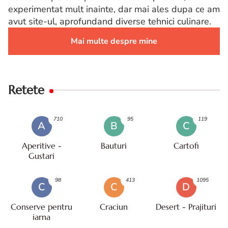
experimentat mult inainte, dar mai ales dupa ce am
avut site-ul, aprofundand diverse tehnici culinare.
Mai multe despre mine
Retete
710
95
119
A
B
C
Aperitive -
Bauturi
Cartofi
Gustari
98
413
1095
C
C
D
Conserve pentru
Craciun
Desert - Prajituri
iarna