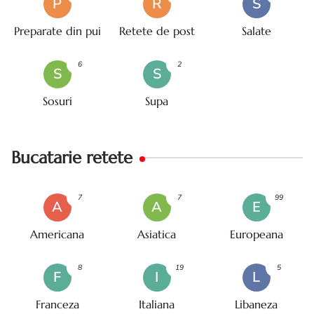
P
R
S
Preparate din pui
Retete de post
Salate
6
2
S
S
Sosuri
Supa
Bucatarie retete
7
7
99
A
A
E
Americana
Asiatica
Europeana
8
19
5
F
I
L
Franceza
Italiana
Libaneza