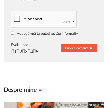
Adaugă-mă la buletinul tău informativ
Evalueaza
1
2
3
4
5
Despre mine