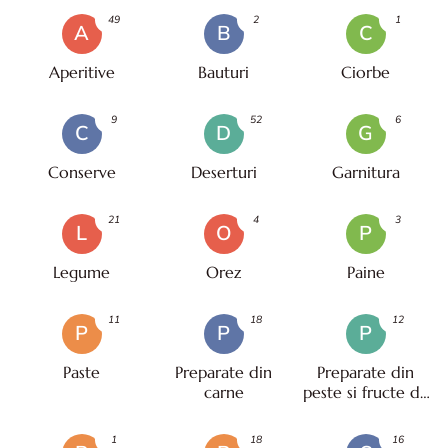
49
2
1
A
B
C
Aperitive
Bauturi
Ciorbe
9
52
6
C
D
G
Conserve
Deserturi
Garnitura
21
4
3
L
O
P
Legume
Orez
Paine
11
18
12
P
P
P
Paste
Preparate din
Preparate din
carne
peste si fructe de
mare
1
18
16