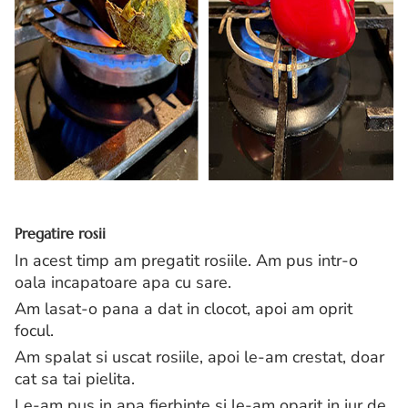
Pregatire rosii
In acest timp am pregatit rosiile. Am pus intr-o
oala incapatoare apa cu sare.
Am lasat-o pana a dat in clocot, apoi am oprit
focul.
Am spalat si uscat rosiile, apoi le-am crestat, doar
cat sa tai pielita.
Le-am pus in apa fierbinte si le-am oparit in jur de