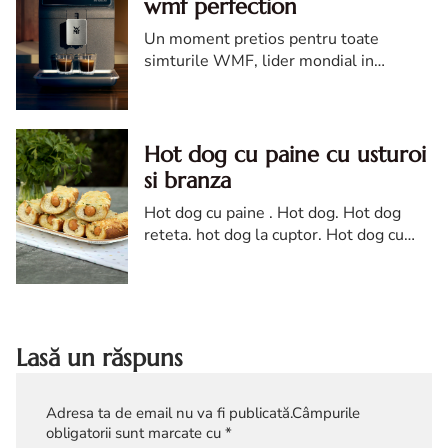
wmf perfection
Un moment pretios pentru toate
simturile WMF, lider mondial in
productia de espressoare profesionale,
prin noul espressor WMF Perfection,
aduce in confortul casei tale experien...
Hot dog cu paine cu usturoi
si branza
Hot dog cu paine . Hot dog. Hot dog
reteta. hot dog la cuptor. Hot dog cu
paine cu usturoi. reteta hot dog cu paine
cu usturoi. reteta Hot dog cu paine cu
branza
Lasă un răspuns
Adresa ta de email nu va fi publicată.
Câmpurile
obligatorii sunt marcate cu
*