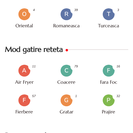
4
39
3
O
R
T
Oriental
Romaneasca
Turceasca
Mod gatire reteta
11
79
16
A
C
F
Air Fryer
Coacere
Fara Foc
57
1
32
F
G
P
Fierbere
Gratar
Prajire