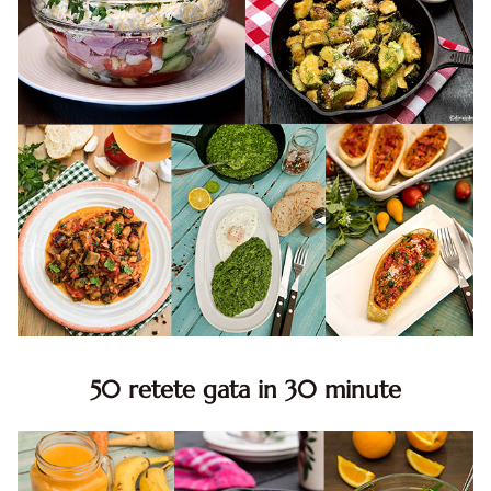
50 retete gata in 30 minute
50 retete gata in 30 minute. 50 idei retete gata in 30
minute. Retete rapide. Retete rapide de mancare. Idei
retete mancare rapid