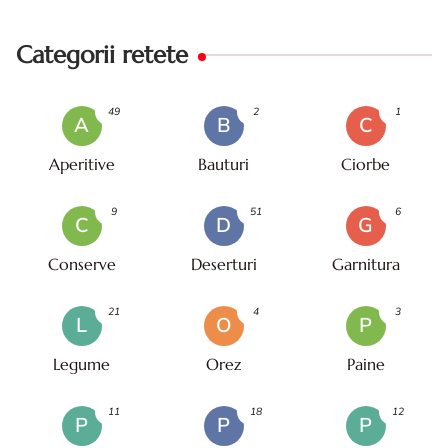
Categorii retete
49
2
1
A
B
C
Aperitive
Bauturi
Ciorbe
9
51
6
C
D
G
Conserve
Deserturi
Garnitura
21
4
3
L
O
P
Legume
Orez
Paine
11
18
12
P
P
P