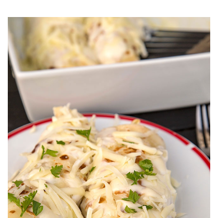
Placinta cu branza si spanac diva in bucatarie. reteta
placinta cu branza si spanac. Placinta sarata