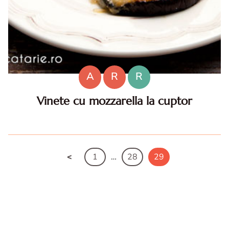
A
R
R
Vinete cu mozzarella la cuptor
Vinete cu mozzarella. Reteta de vinete cu mozzarella.
Vinete cu mozzarella la cuptor. Cum faci vinete cu
mozzarella. Reteta de pizzete de vinete cu rosii
1
…
28
29