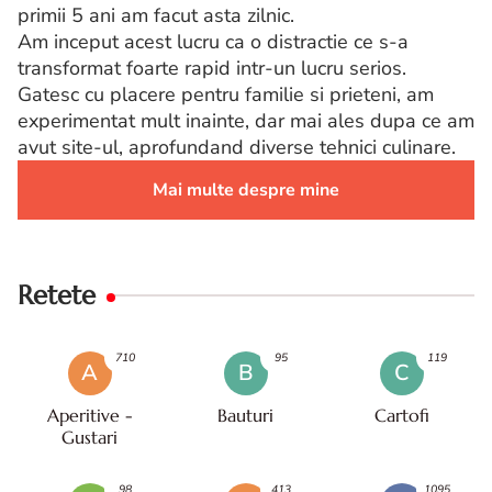
primii 5 ani am facut asta zilnic.
Am inceput acest lucru ca o distractie ce s-a
transformat foarte rapid intr-un lucru serios.
Gatesc cu placere pentru familie si prieteni, am
experimentat mult inainte, dar mai ales dupa ce am
avut site-ul, aprofundand diverse tehnici culinare.
Mai multe despre mine
Retete
710
95
119
A
B
C
Aperitive -
Bauturi
Cartofi
Gustari
98
413
1095