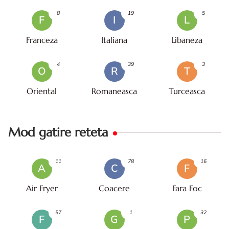
8
19
5
F
I
L
Franceza
Italiana
Libaneza
4
39
3
O
R
T
Oriental
Romaneasca
Turceasca
Mod gatire reteta
11
78
16
A
C
F
Air Fryer
Coacere
Fara Foc
57
1
32
F
G
P