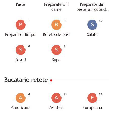
Paste
Preparate din
Preparate din
carne
peste si fructe de
mare
1
18
16
P
R
S
Preparate din pui
Retete de post
Salate
6
2
S
S
Sosuri
Supa
Bucatarie retete
6
7
99
A
A
E
Americana
Asiatica
Europeana