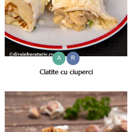
A
R
Clatite cu ciuperci
Clatite cu ciuperci. Clatite cu ciuperci. reteta clatite cu
ciuperci. Clatite cu ciuperci reteta diva in bucatarie. cum
faci clatite cu ciuperci. Clatite sarate