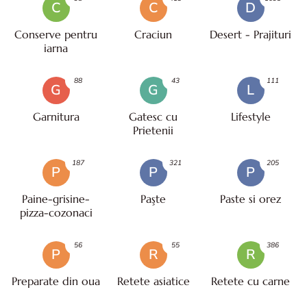
C
C
D
Conserve pentru
Craciun
Desert - Prajituri
iarna
88
43
111
G
G
L
Garnitura
Gatesc cu
Lifestyle
Prietenii
187
321
205
P
P
P
Paine-grisine-
Paşte
Paste si orez
pizza-cozonaci
56
55
386
P
R
R
Preparate din oua
Retete asiatice
Retete cu carne