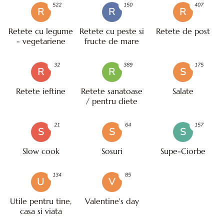
522
150
407
R
R
R
Retete cu legume
Retete cu peste si
Retete de post
- vegetariene
fructe de mare
32
389
175
R
R
S
Retete ieftine
Retete sanatoase
Salate
/ pentru diete
21
64
157
S
S
S
Slow cook
Sosuri
Supe-Ciorbe
134
85
U
V
Utile pentru tine,
Valentine's day
casa si viata