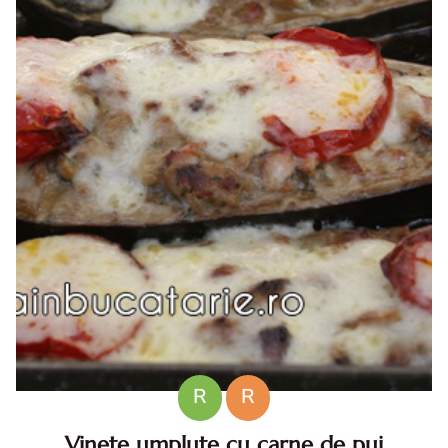
R
R
Vinete umplute cu carne de pui