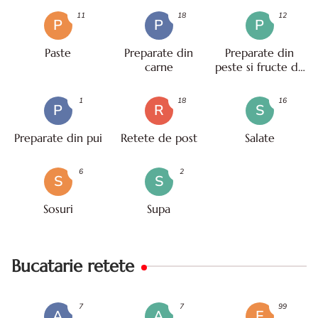
11
18
12
P
P
P
Paste
Preparate din
Preparate din
carne
peste si fructe de
mare
1
18
16
P
R
S
Preparate din pui
Retete de post
Salate
6
2
S
S
Sosuri
Supa
Bucatarie retete
7
7
99
A
A
E