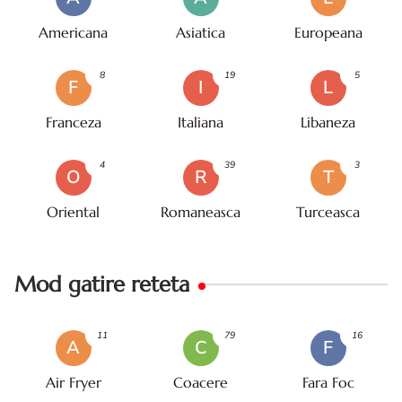
Americana
Asiatica
Europeana
8
19
5
F
I
L
Franceza
Italiana
Libaneza
4
39
3
O
R
T
Oriental
Romaneasca
Turceasca
Mod gatire reteta
11
79
16
A
C
F
Air Fryer
Coacere
Fara Foc