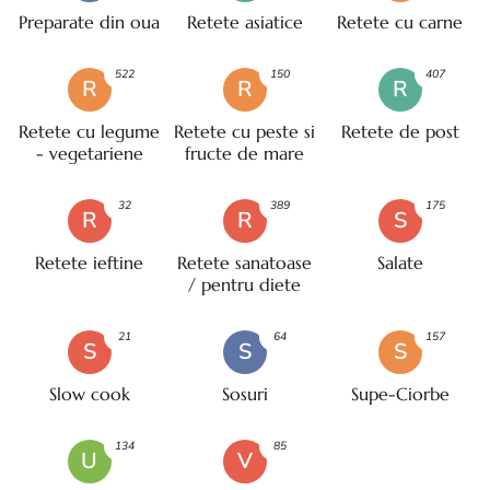
Preparate din oua
Retete asiatice
Retete cu carne
522
150
407
R
R
R
Retete cu legume
Retete cu peste si
Retete de post
- vegetariene
fructe de mare
32
389
175
R
R
S
Retete ieftine
Retete sanatoase
Salate
/ pentru diete
21
64
157
S
S
S
Slow cook
Sosuri
Supe-Ciorbe
134
85
U
V