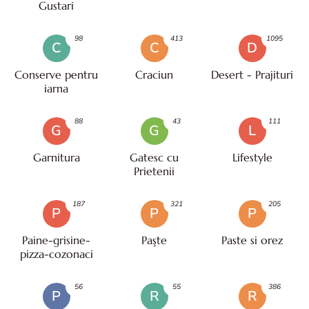
Gustari
98
413
1095
C
C
D
Conserve pentru
Craciun
Desert - Prajituri
iarna
88
43
111
G
G
L
Garnitura
Gatesc cu
Lifestyle
Prietenii
187
321
205
P
P
P
Paine-grisine-
Paşte
Paste si orez
pizza-cozonaci
56
55
386
P
R
R