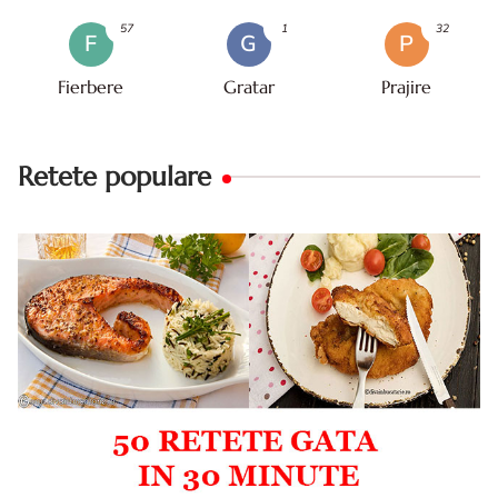
57
1
32
F
G
P
Fierbere
Gratar
Prajire
Retete populare