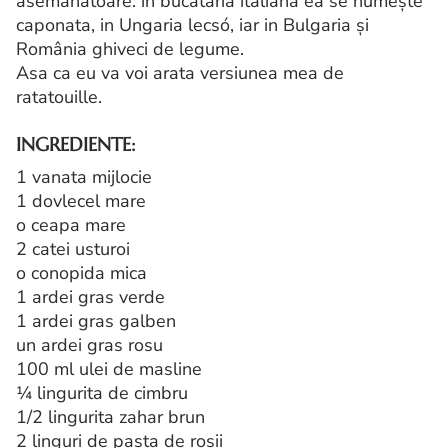
asemănătoare: in bucătăria italiană ea se numește
caponata, in Ungaria lecsó, iar in Bulgaria și
România ghiveci de legume.
Asa ca eu va voi arata versiunea mea de
ratatouille.
INGREDIENTE:
1 vanata mijlocie
1 dovlecel mare
o ceapa mare
2 catei usturoi
o conopida mica
1 ardei gras verde
1 ardei gras galben
un ardei gras rosu
100 ml ulei de masline
¼ lingurita de cimbru
1/2 lingurita zahar brun
2 linguri de pasta de rosii