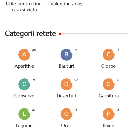
Utile pentru tine,
Valentine's day
casa si viata
Categorii retete
49
2
1
A
B
C
Aperitive
Bauturi
Ciorbe
9
52
6
C
D
G
Conserve
Deserturi
Garnitura
21
4
3
L
O
P
Legume
Orez
Paine