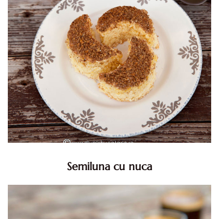
Semiluna cu nuca
Semiluna cu nuca. Prajitura semiluna cu nuca. Prajitura
Semiluna. Prajitura simpla semiluna cu nuci. Semiluna cu
nuca pufoasa