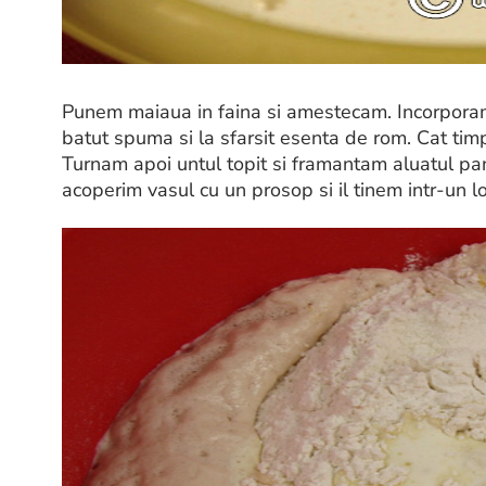
Punem maiaua in faina si amestecam. Incorporam 
batut spuma si la sfarsit esenta de rom. Cat t
Turnam apoi untul topit si framantam aluatul pan
acoperim vasul cu un prosop si il tinem intr-un l