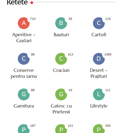
Retete
710
95
119
A
B
C
Aperitive -
Bauturi
Cartofi
Gustari
98
413
1095
C
C
D
Conserve
Craciun
Desert -
pentru iarna
Prajituri
88
43
111
G
G
L
Garnitura
Gatesc cu
Lifestyle
Prietenii
187
321
205
P
P
P