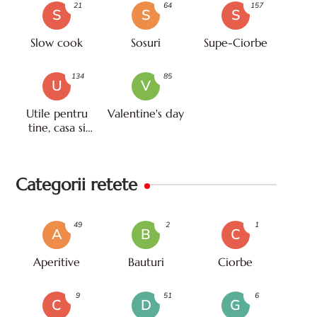
21
64
157
S
S
S
Slow cook
Sosuri
Supe-Ciorbe
134
85
U
V
Utile pentru
Valentine's day
tine, casa si
viata
Categorii retete
49
2
1
A
B
C
Aperitive
Bauturi
Ciorbe
9
51
6
C
D
G