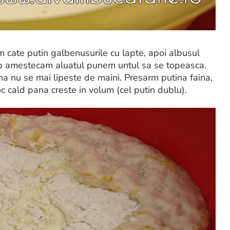
cate putin galbenusurile cu lapte, apoi albusul
imp amestecam aluatul punem untul sa se topeasca.
a nu se mai lipeste de maini. Presarm putina faina,
oc cald pana creste in volum (cel putin dublu).