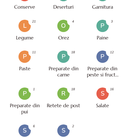
Conserve
Deserturi
Garnitura
21
4
3
L
O
P
Legume
Orez
Paine
11
18
12
P
P
P
Paste
Preparate din
Preparate din
carne
peste si fructe
de mare
1
18
16
P
R
S
Preparate din
Retete de post
Salate
pui
6
2
S
S