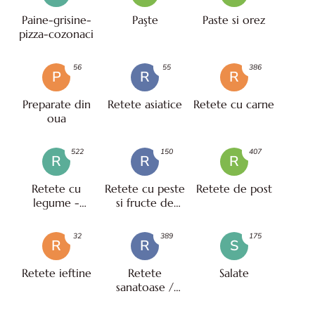
Paine-grisine-
Paşte
Paste si orez
pizza-cozonaci
56
55
386
P
R
R
Preparate din
Retete asiatice
Retete cu carne
oua
522
150
407
R
R
R
Retete cu
Retete cu peste
Retete de post
legume -
si fructe de
vegetariene
mare
32
389
175
R
R
S
Retete ieftine
Retete
Salate
sanatoase /
pentru diete