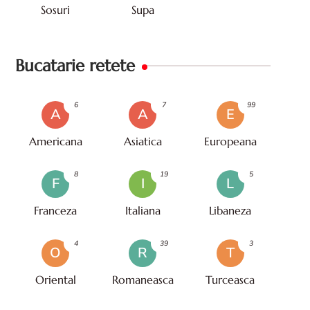
Sosuri
Supa
Bucatarie retete
6
7
99
A
A
E
Americana
Asiatica
Europeana
8
19
5
F
I
L
Franceza
Italiana
Libaneza
4
39
3
O
R
T
Oriental
Romaneasca
Turceasca