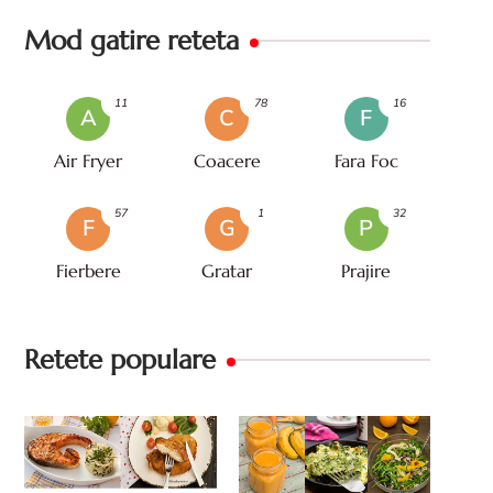
Mod gatire reteta
11
78
16
A
C
F
Air Fryer
Coacere
Fara Foc
57
1
32
F
G
P
Fierbere
Gratar
Prajire
Retete populare