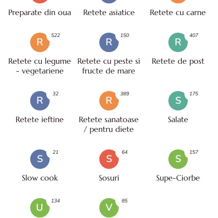
Preparate din oua
Retete asiatice
Retete cu carne
522
150
407
R
R
R
Retete cu legume
Retete cu peste si
Retete de post
- vegetariene
fructe de mare
32
389
175
R
R
S
Retete ieftine
Retete sanatoase
Salate
/ pentru diete
21
64
157
S
S
S
Slow cook
Sosuri
Supe-Ciorbe
134
85
U
V