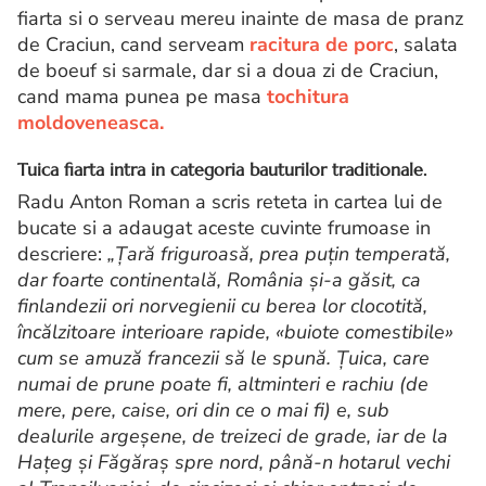
fiarta si o serveau mereu inainte de masa de pranz
de Craciun, cand serveam
racitura de porc
, salata
de boeuf si sarmale, dar si a doua zi de Craciun,
cand mama punea pe masa
tochitura
moldoveneasca.
Tuica fiarta
intra in categoria bauturilor traditionale.
Radu Anton Roman a scris reteta in cartea lui de
bucate si a adaugat aceste cuvinte frumoase in
descriere:
„Ţară friguroasă, prea puţin temperată,
dar foarte continentală, România şi-a găsit, ca
finlandezii ori norvegienii cu berea lor clocotită,
încălzitoare interioare rapide, «buiote comestibile»
cum se amuză francezii să le spună. Ţuica, care
numai de prune poate fi, altminteri e rachiu (de
mere, pere, caise, ori din ce o mai fi) e, sub
dealurile argeşene, de treizeci de grade, iar de la
Haţeg şi Făgăraş spre nord, până-n hotarul vechi