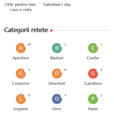
Utile pentru tine,
Valentine's day
casa si viata
Categorii retete
49
2
1
A
B
C
Aperitive
Bauturi
Ciorbe
9
52
6
C
D
G
Conserve
Deserturi
Garnitura
21
4
3
L
O
P
Legume
Orez
Paine