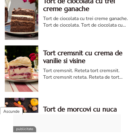
Tort de ciocolata cu trei
creme ganache
Tort de ciocolata cu trei creme ganache.
Tort de ciocolata. Tort de ciocolata cu
trei creme ganache. Reteta tort de
ciocolata. Tort de ciocolata reteta diva
Tort cremsnit cu crema de
vanilie si visine
Tort cremsnit. Reteta tort cremsnit.
Tort cremsnit reteta. Reteta de tort
cremsnit cu vanilie. Tort cremsnit sau
kremes torta
Tort de morcovi cu nuca
Tort de morcovi cu nuci. Reteta de tort
de morcovi. Tort de morcovi. Tort de
morcovi cu nuca. Carrot cake