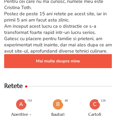
Pentru cei care nu ma cunosc, numele meu este
Cristina Toth.
Postez de peste 15 ani retete pe acest site, iar in
primii 5 ani am facut asta zilnic.
Am inceput acest lucru ca o distractie ce s-a
transformat foarte rapid intr-un lucru serios.
Gatesc cu placere pentru familie si prieteni, am
experimentat mult inainte, dar mai ales dupa ce am
avut site-ul, aprofundand diverse tehnici culinare.
Mai multe despre mine
Retete
710
95
119
A
B
C
Aperitive -
Bauturi
Cartofi