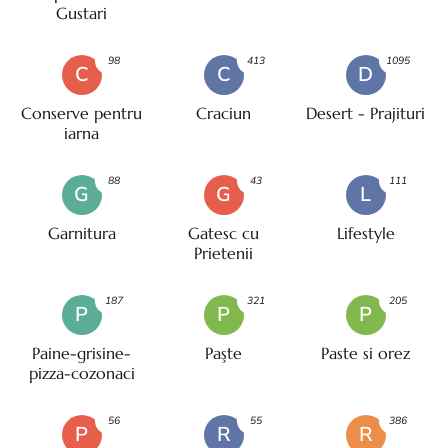
Gustari
98
413
1095
C
C
D
Conserve pentru
Craciun
Desert - Prajituri
iarna
88
43
111
G
G
L
Garnitura
Gatesc cu
Lifestyle
Prietenii
187
321
205
P
P
P
Paine-grisine-
Paşte
Paste si orez
pizza-cozonaci
56
55
386
P
R
R