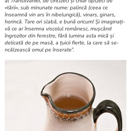
al Transilvaniei, de cincizeci şi chiar optzeci de
«tării», sub minunate nume: palincă (ceea ce
înseamnă vin ars în nibelungică), vinars, ginars,
horincă. Tare ori slabă, e bună oricum! Şi imaginaţi-
vă ce ar însemna viscolul românesc, muşcând
îngrozitor din ferestre, fără lumina asta mică şi
delicată de pe masă, a ţuicii fierte, la care să se-
ncălzească omul pe înserate”.