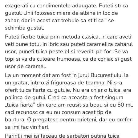
exagerati cu condimentele adaugate. Puteti strica
gustul. Unii folosesc miere de albine in loc de
zahar, dar in acest caz trebuie sa stiti ca i se
schimba gustul.
Puteti fierbe tuica prin metoda clasica, in care aveti
veti pune totul in ibric sau puteti carameliza zaharul
usor, puneti tuica peste el si reveniti pe foc. Se va
topi si va da culoare frumoasa, ca de coniac si gust
usor de caramel.
La un moment dat am fost in jurul Bucurestiului la
un gratar, intr-o zi friguroasa de toamna. Ni s-a
oferit tuica fiarta cu gutuie. Nu era chiar o tuica, era
palinca de gutui. Cred ca aceasta a fost singura
„tuica fiarta” din care am reusit sa beau si eu 50 ml,
caci recunosc ca eu nu consum acest tip de
bautura. O pregatesc pentru prieteni, dar eu prefer
sa imi fac vin fiert.
Parintii mei isi faceau de sarbatori putina tuica