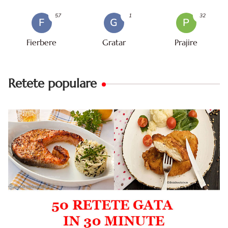
57
1
32
F
G
P
Fierbere
Gratar
Prajire
Retete populare