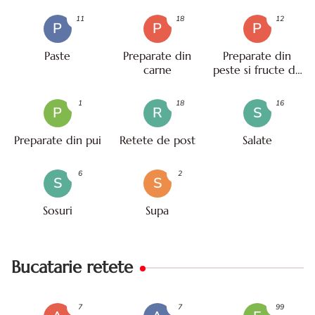
11
18
12
P
P
P
Paste
Preparate din
Preparate din
carne
peste si fructe de
mare
1
18
16
P
R
S
Preparate din pui
Retete de post
Salate
6
2
S
S
Sosuri
Supa
Bucatarie retete
7
7
99