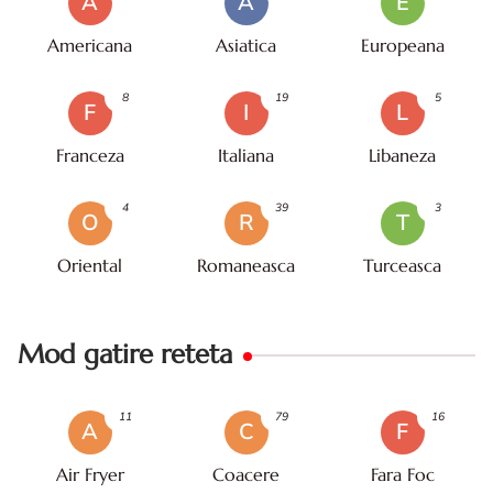
A
A
E
Americana
Asiatica
Europeana
8
19
5
F
I
L
Franceza
Italiana
Libaneza
4
39
3
O
R
T
Oriental
Romaneasca
Turceasca
Mod gatire reteta
11
79
16
A
C
F
Air Fryer
Coacere
Fara Foc