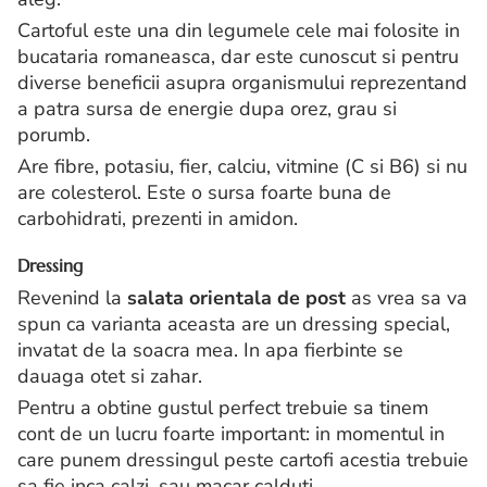
Cartoful este una din legumele cele mai folosite in
bucataria romaneasca, dar este cunoscut si pentru
diverse beneficii asupra organismului reprezentand
a patra sursa de energie dupa orez, grau si
porumb.
Are fibre, potasiu, fier, calciu, vitmine (C si B6) si nu
are colesterol. Este o sursa foarte buna de
carbohidrati, prezenti in amidon.
Dressing
Revenind la
salata orientala de post
as vrea sa va
spun ca varianta aceasta are un dressing special,
invatat de la soacra mea. In apa fierbinte se
dauaga otet si zahar.
Pentru a obtine gustul perfect trebuie sa tinem
cont de un lucru foarte important: in momentul in
care punem dressingul peste cartofi acestia trebuie
sa fie inca calzi, sau macar calduti.