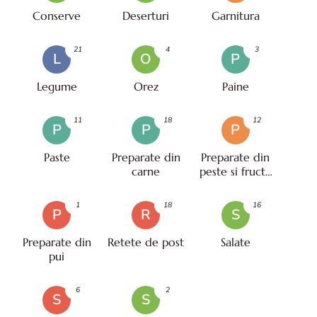
Conserve
Deserturi
Garnitura
21
4
3
L
O
P
Legume
Orez
Paine
11
18
12
P
P
P
Paste
Preparate din
Preparate din
carne
peste si fructe
de mare
1
18
16
P
R
S
Preparate din
Retete de post
Salate
pui
6
2
S
S