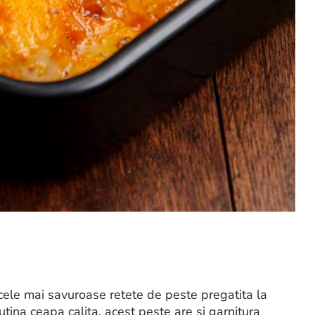
cele mai savuroase retete de peste pregatita la
 putina ceapa calita, acest peste are si garnitura