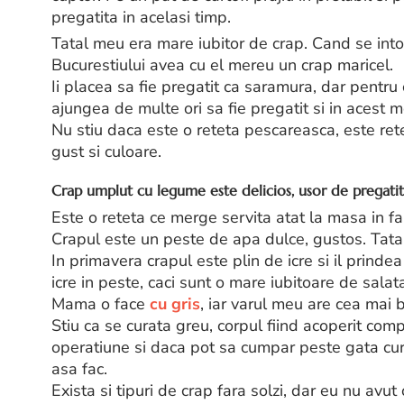
pregatita in acelasi timp.
Tatal meu era mare iubitor de crap. Cand se intor
Bucurestiului avea cu el mereu un crap maricel.
Ii placea sa fie pregatit ca saramura, dar pentru 
ajungea de multe ori sa fie pregatit si in acest 
Nu stiu daca este o reteta pescareasca, este ret
gust si culoare.
Crap umplut cu legume este delicios, usor de pregatit
Este o reteta ce merge servita atat la masa in fa
Crapul este un peste de apa dulce, gustos. Tata
In primavera crapul este plin de icre si il prin
icre in peste, caci sunt o mare iubitoare de salata
Mama o face
cu gris
, iar varul meu are cea mai
Stiu ca se curata greu, corpul fiind acoperit com
operatiune si daca pot sa cumpar peste gata cura
asa fac.
Exista si tipuri de crap fara solzi, dar eu nu avu