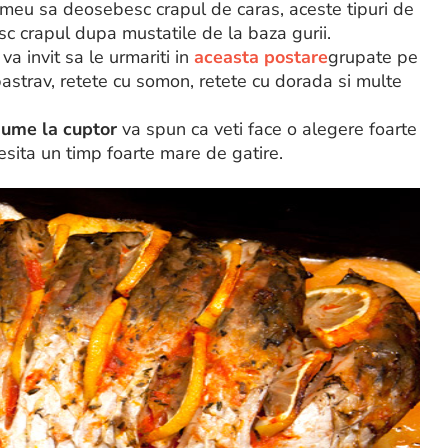
l meu sa deosebesc crapul de caras, aceste tipuri de
c crapul dupa mustatile de la baza gurii.
a invit sa le urmariti in
aceasta postare
grupate pe
 pastrav, retete cu somon, retete cu dorada si multe
gume la cuptor
va spun ca veti face o alegere foarte
cesita un timp foarte mare de gatire.