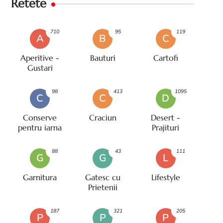
Retete
710
95
119
A
B
C
Aperitive -
Bauturi
Cartofi
Gustari
98
413
1095
C
C
D
Conserve
Craciun
Desert -
pentru iarna
Prajituri
88
43
111
G
G
L
Garnitura
Gatesc cu
Lifestyle
Prietenii
187
321
205
P
P
P