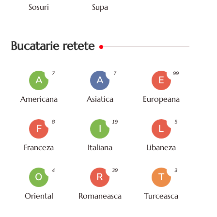
Sosuri
Supa
Bucatarie retete
7
7
99
A
A
E
Americana
Asiatica
Europeana
8
19
5
F
I
L
Franceza
Italiana
Libaneza
4
39
3
O
R
T
Oriental
Romaneasca
Turceasca