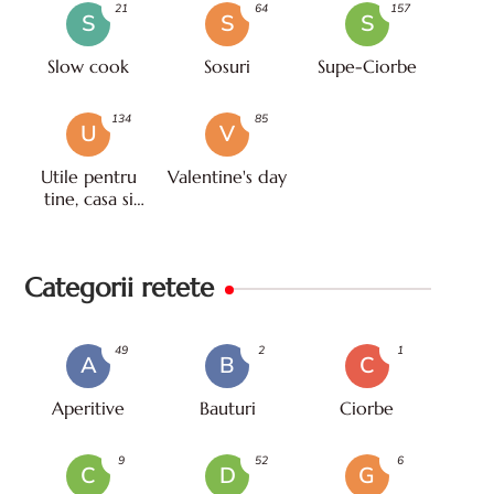
21
64
157
S
S
S
Slow cook
Sosuri
Supe-Ciorbe
134
85
U
V
Utile pentru
Valentine's day
tine, casa si
viata
Categorii retete
49
2
1
A
B
C
Aperitive
Bauturi
Ciorbe
9
52
6
C
D
G