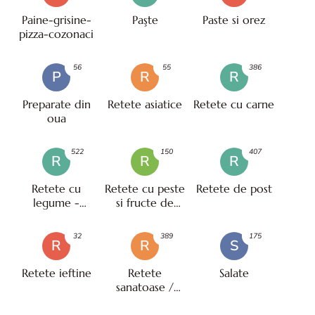
Paine-grisine-
Paşte
Paste si orez
pizza-cozonaci
56
55
386
P
R
R
Preparate din
Retete asiatice
Retete cu carne
oua
522
150
407
R
R
R
Retete cu
Retete cu peste
Retete de post
legume -
si fructe de
vegetariene
mare
32
389
175
R
R
S
Retete ieftine
Retete
Salate
sanatoase /
pentru diete