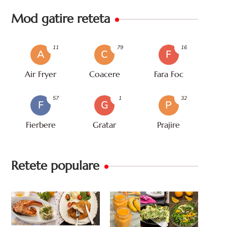
Mod gatire reteta
11
79
16
A
C
F
Air Fryer
Coacere
Fara Foc
57
1
32
F
G
P
Fierbere
Gratar
Prajire
Retete populare