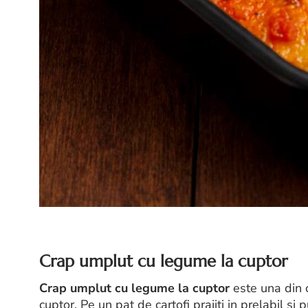
Crap umplut cu legume la cuptor
Crap umplut cu legume la cuptor
este una din 
cuptor. Pe un pat de cartofi prajiti in prelabil si