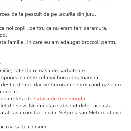
cea de la pescuit de pe lacurile din jurul
ca noi copiii, pentru ca nu eram fani saramura,
mod.
eta familiei, in care eu am adaugat broccoli pentru
.
milie, cat si la o masa de sarbatoare.
 spunea ca este cel mai bun prins toamna.
dea destul de rar, dar ne bucuram enorm cand gaseam
 de icre.
 buna reteta de
salata de icre simpla
.
plet de solzi. Nu imi place absolut deloc aceasta
tat (asa cum fac cei din Selgros sau Metro), atunci
t ocazia sa le consum.