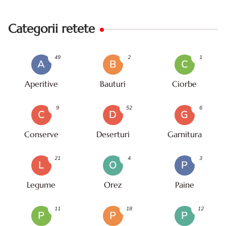
Categorii retete
49
2
1
A
B
C
Aperitive
Bauturi
Ciorbe
9
52
6
C
D
G
Conserve
Deserturi
Garnitura
21
4
3
L
O
P
Legume
Orez
Paine
11
18
12
P
P
P