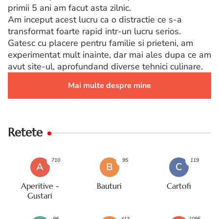
primii 5 ani am facut asta zilnic.
Am inceput acest lucru ca o distractie ce s-a
transformat foarte rapid intr-un lucru serios.
Gatesc cu placere pentru familie si prieteni, am
experimentat mult inainte, dar mai ales dupa ce am
avut site-ul, aprofundand diverse tehnici culinare.
Mai multe despre mine
Retete
710
95
119
A
B
C
Aperitive -
Bauturi
Cartofi
Gustari
98
413
1095