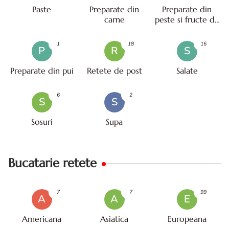
Paste
Preparate din
Preparate din
carne
peste si fructe de
mare
1
18
16
P
R
S
Preparate din pui
Retete de post
Salate
6
2
S
S
Sosuri
Supa
Bucatarie retete
7
7
99
A
A
E
Americana
Asiatica
Europeana