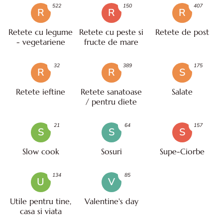
522
150
407
R
R
R
Retete cu legume
Retete cu peste si
Retete de post
- vegetariene
fructe de mare
32
389
175
R
R
S
Retete ieftine
Retete sanatoase
Salate
/ pentru diete
21
64
157
S
S
S
Slow cook
Sosuri
Supe-Ciorbe
134
85
U
V
Utile pentru tine,
Valentine's day
casa si viata