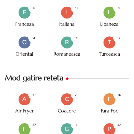
8
19
5
F
I
L
Franceza
Italiana
Libaneza
4
39
3
O
R
T
Oriental
Romaneasca
Turceasca
Mod gatire reteta
11
79
16
A
C
F
Air Fryer
Coacere
Fara Foc
57
1
32
F
G
P