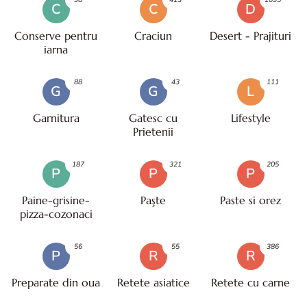
C
C
D
Conserve pentru
Craciun
Desert - Prajituri
iarna
88
43
111
G
G
L
Garnitura
Gatesc cu
Lifestyle
Prietenii
187
321
205
P
P
P
Paine-grisine-
Paşte
Paste si orez
pizza-cozonaci
56
55
386
P
R
R
Preparate din oua
Retete asiatice
Retete cu carne