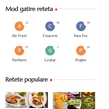
Mod gatire reteta
11
79
16
A
C
F
Air Fryer
Coacere
Fara Foc
57
1
32
F
G
P
Fierbere
Gratar
Prajire
Retete populare