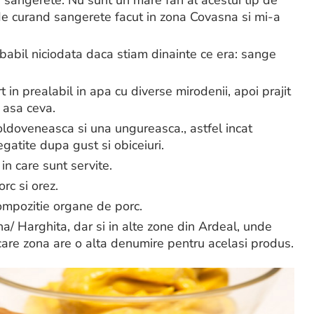
 sangerete. Nu sunt un mare fan al acestui tip de
de curand sangerete facut in zona Covasna si mi-a
babil niciodata daca stiam dinainte ce era: sange
 in prealabil in apa cu diverse mirodenii, apoi prajit
 asa ceva.
oldoveneasca si una ungureasca., astfel incat
egatite dupa gust si obiceiuri.
in care sunt servite.
rc si orez.
compozitie organe de porc.
a/ Harghita, dar si in alte zone din Ardeal, unde
ecare zona are o alta denumire pentru acelasi produs.