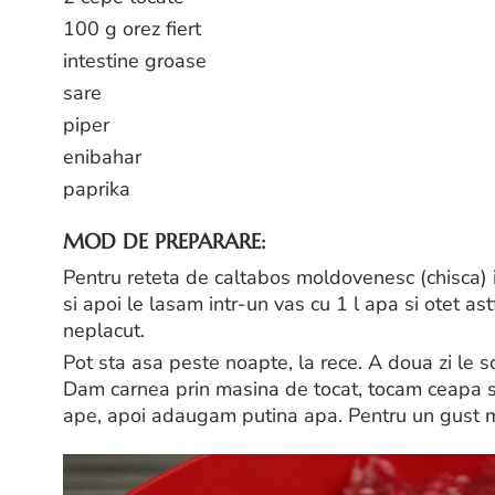
100 g orez fiert
intestine groase
sare
piper
enibahar
paprika
MOD DE PREPARARE:
Pentru reteta de caltabos moldovenesc (chisca) 
si apoi le lasam intr-un vas cu 1 l apa si otet a
neplacut.
Pot sta asa peste noapte, la rece. A doua zi le s
Dam carnea prin masina de tocat, tocam ceapa s
ape, apoi adaugam putina apa. Pentru un gust ma