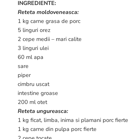
INGREDIENTE:
Reteta moldoveneasca:
1 kg carne grasa de porc
5 linguri orez
2 cepe medii – mari calite
3 linguri ulei
60 ml apa
sare
piper
cimbru uscat
intestine groase
200 ml otet
Reteta ungureasca:
1 kg ficat, limba, inima si plamani porc fierte
1 kg carne din pulpa porc fierte
2 cepe tocate