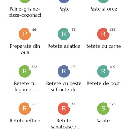
Paine-grisine-
Paşte
Paste si orez
pizza-cozonaci
56
55
386
P
R
R
Preparate din
Retete asiatice
Retete cu carne
oua
522
150
407
R
R
R
Retete cu
Retete cu peste
Retete de post
legume -
si fructe de
vegetariene
mare
32
389
175
R
R
S
Retete ieftine
Retete
Salate
sanatoase /
pentru diete