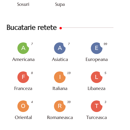
Sosuri
Supa
Bucatarie retete
7
7
99
A
A
E
Americana
Asiatica
Europeana
8
19
5
F
I
L
Franceza
Italiana
Libaneza
4
39
3
O
R
T
Oriental
Romaneasca
Turceasca