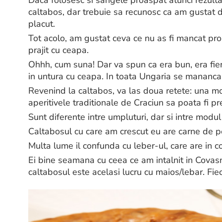
Daca folosesc si sangele proaspat atunci rezulta
caltabos, dar trebuie sa recunosc ca am gustat 
placut.
Tot acolo, am gustat ceva ce nu as fi mancat pro
prajit cu ceapa.
Ohhh, cum suna! Dar va spun ca era bun, era fiert
in untura cu ceapa. In toata Ungaria se mananca
Revenind la caltabos, va las doua retete: una m
aperitivele traditionale de Craciun sa poata fi pr
Sunt diferente intre umpluturi, dar si intre modul 
Caltabosul cu care am crescut eu are carne de po
Multa lume il confunda cu leber-ul, care are in 
Ei bine seamana cu ceea ce am intalnit in Covasn
caltabosul este acelasi lucru cu maios/lebar. Fi