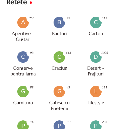
Retete
710
95
119
A
B
C
Aperitive -
Bauturi
Cartofi
Gustari
98
413
1095
C
C
D
Conserve
Craciun
Desert -
pentru iarna
Prajituri
88
43
111
G
G
L
Garnitura
Gatesc cu
Lifestyle
Prietenii
187
321
205
P
P
P