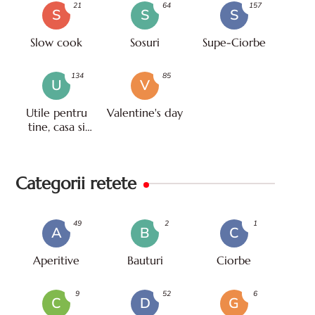
21
64
157
S
S
S
Slow cook
Sosuri
Supe-Ciorbe
134
85
U
V
Utile pentru
Valentine's day
tine, casa si
viata
Categorii retete
49
2
1
A
B
C
Aperitive
Bauturi
Ciorbe
9
52
6
C
D
G