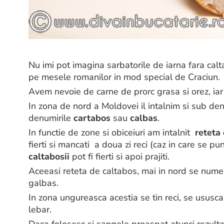
Nu imi pot imagina sarbatorile de iarna fara cal
pe mesele romanilor in mod special de Craciun.
Avem nevoie de carne de prorc grasa si orez, ia
In zona de nord a Moldovei il intalnim si sub d
denumirile
cartabos
sau
calbas
.
In functie de zone si obiceiuri am intalnit
reteta 
fierti si mancati a doua zi reci (caz in care se pu
caltabosii
pot fi fierti si apoi prajiti.
Aceeasi reteta de caltabos, mai in nord se numest
galbas.
In zona ungureasca acestia se tin reci, se ususca
lebar.