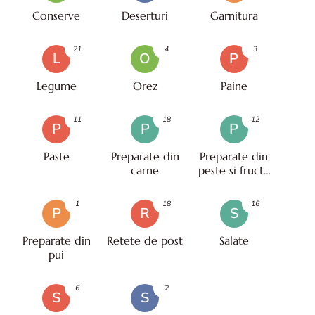
Conserve
Deserturi
Garnitura
21
4
3
L
O
P
Legume
Orez
Paine
11
18
12
P
P
P
Paste
Preparate din
Preparate din
carne
peste si fructe
de mare
1
18
16
P
R
S
Preparate din
Retete de post
Salate
pui
6
2
S
S