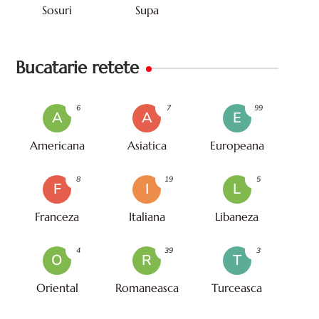
Sosuri
Supa
Bucatarie retete
6
7
99
A
A
E
Americana
Asiatica
Europeana
8
19
5
F
I
L
Franceza
Italiana
Libaneza
4
39
3
O
R
T
Oriental
Romaneasca
Turceasca