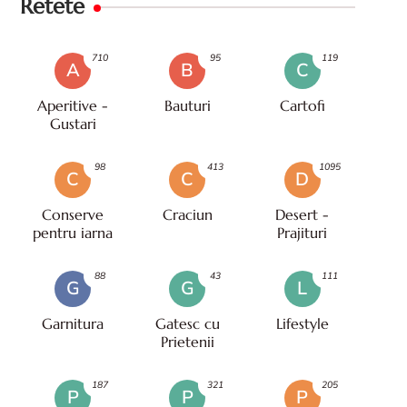
Retete
710
95
119
A
B
C
Aperitive -
Bauturi
Cartofi
Gustari
98
413
1095
C
C
D
Conserve
Craciun
Desert -
pentru iarna
Prajituri
88
43
111
G
G
L
Garnitura
Gatesc cu
Lifestyle
Prietenii
187
321
205
P
P
P