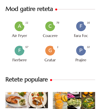
Mod gatire reteta
11
78
16
A
C
F
Air Fryer
Coacere
Fara Foc
57
1
32
F
G
P
Fierbere
Gratar
Prajire
Retete populare