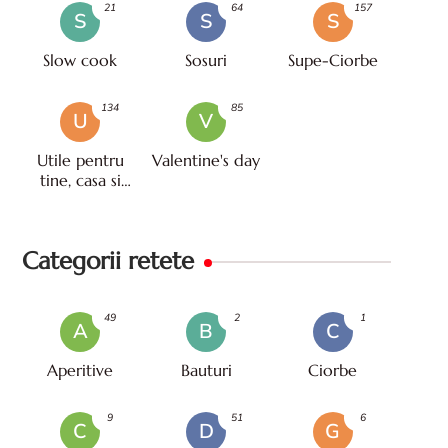
21
64
157
S
S
S
Slow cook
Sosuri
Supe-Ciorbe
134
85
U
V
Utile pentru
Valentine's day
tine, casa si
viata
Categorii retete
49
2
1
A
B
C
Aperitive
Bauturi
Ciorbe
9
51
6
C
D
G