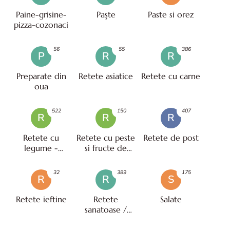
Paine-grisine-
Paşte
Paste si orez
pizza-cozonaci
56
55
386
P
R
R
Preparate din
Retete asiatice
Retete cu carne
oua
522
150
407
R
R
R
Retete cu
Retete cu peste
Retete de post
legume -
si fructe de
vegetariene
mare
32
389
175
R
R
S
Retete ieftine
Retete
Salate
sanatoase /
pentru diete