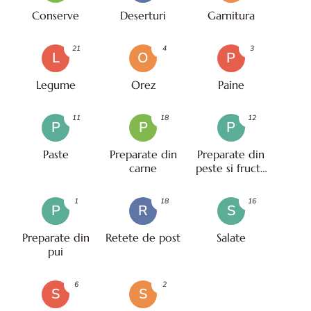
Conserve
Deserturi
Garnitura
21
4
3
L
O
P
Legume
Orez
Paine
11
18
12
P
P
P
Paste
Preparate din
Preparate din
carne
peste si fructe
de mare
1
18
16
P
R
S
Preparate din
Retete de post
Salate
pui
6
2
S
S