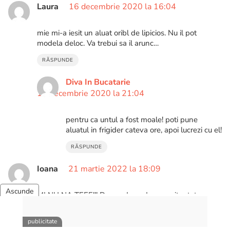
Laura
16 decembrie 2020 la 16:04
mie mi-a iesit un aluat oribl de lipicios. Nu il pot
modela deloc. Va trebui sa il arunc…
RĂSPUNDE
Diva In Bucatarie
17 decembrie 2020 la 21:04
pentru ca untul a fost moale! poti pune
aluatul in frigider cateva ore, apoi lucrezi cu el!
RĂSPUNDE
Ioana
21 martie 2022 la 18:09
MI NU NA TEEE!!! De cand am descoperit rețeta,
băiețelul ma pune sa-i fac mereu!! Multumim!! 🤗🤗 De
fapt, au devenit dulcele preferat al întregii familii! 🥰🙈