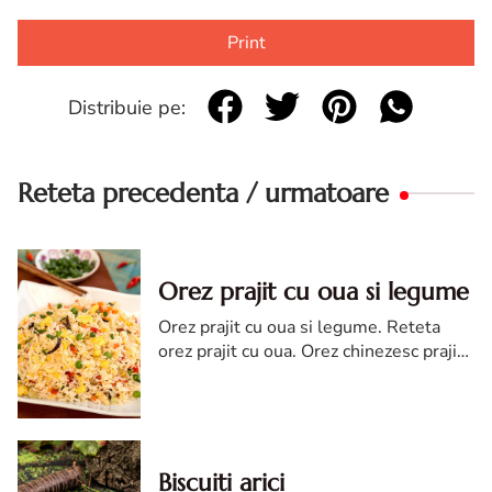
Print
Distribuie pe:
Reteta precedenta / urmatoare
Orez prajit cu oua si legume
Orez prajit cu oua si legume. Reteta
orez prajit cu oua. Orez chinezesc prajit.
Reteta de orez prajit cu oua. Orez
Yangzhou.
Biscuiti arici