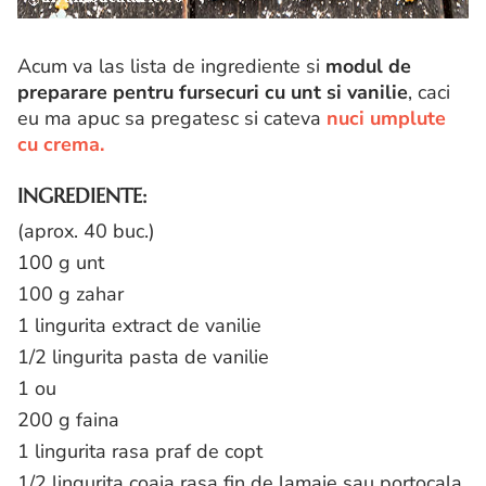
Acum va las lista de ingrediente si
modul de
preparare pentru fursecuri cu unt si vanilie
, caci
eu ma apuc sa pregatesc si cateva
nuci umplute
cu crema.
INGREDIENTE:
(aprox. 40 buc.)
100 g unt
100 g zahar
1 lingurita extract de vanilie
1/2 lingurita pasta de vanilie
1 ou
200 g faina
1 lingurita rasa praf de copt
1/2 lingurita coaja rasa fin de lamaie sau portocala