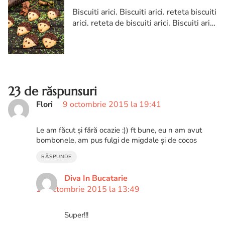
Biscuiti arici. Biscuiti arici. reteta biscuiti
arici. reteta de biscuiti arici. Biscuiti arici
reteta diva in bucatarie. biscuiti in forma
de arici
23 de răspunsuri
Flori
9 octombrie 2015 la 19:41
Le am făcut și fără ocazie :)) ft bune, eu n am avut
bombonele, am pus fulgi de migdale și de cocos
RĂSPUNDE
Diva In Bucatarie
10 octombrie 2015 la 13:49
Super!!!