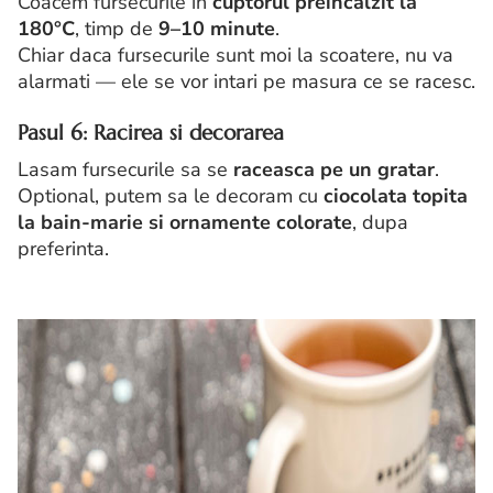
Coacem fursecurile in
cuptorul preincalzit la
180°C
, timp de
9–10 minute
.
Chiar daca fursecurile sunt moi la scoatere, nu va
alarmati — ele se vor intari pe masura ce se racesc.
Pasul 6: Racirea si decorarea
Lasam fursecurile sa se
raceasca pe un gratar
.
Optional, putem sa le decoram cu
ciocolata topita
la bain-marie si ornamente colorate
, dupa
preferinta.