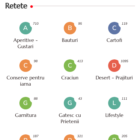
Retete
710
95
119
A
B
C
Aperitive -
Bauturi
Cartofi
Gustari
98
413
1095
C
C
D
Conserve pentru
Craciun
Desert - Prajituri
iarna
88
43
111
G
G
L
Garnitura
Gatesc cu
Lifestyle
Prietenii
187
321
205