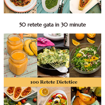
50 retete gata in 30 minute
50 retete gata in 30 minute. 50 idei retete gata in 30
minute. Retete rapide. Retete rapide de mancare. Idei
retete mancare rapid