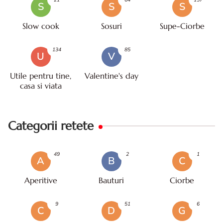
S
S
S
Slow cook
Sosuri
Supe-Ciorbe
134
85
U
V
Utile pentru tine,
Valentine's day
casa si viata
Categorii retete
49
2
1
A
B
C
Aperitive
Bauturi
Ciorbe
9
51
6
C
D
G