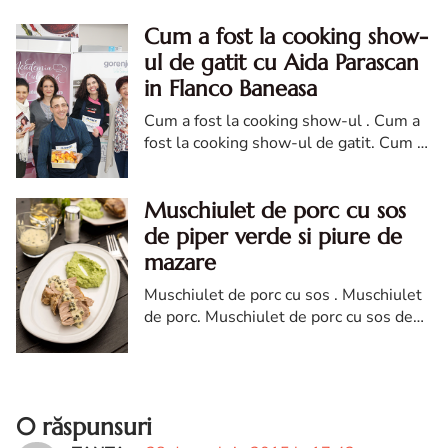
Cum a fost la cooking show-
ul de gatit cu Aida Parascan
in Flanco Baneasa
Cum a fost la cooking show-ul . Cum a
fost la cooking show-ul de gatit. Cum a
fost la cooking show-ul de gatit cu Aida
Parascan in Flanco Baneasa
Muschiulet de porc cu sos
de piper verde si piure de
mazare
Muschiulet de porc cu sos . Muschiulet
de porc. Muschiulet de porc cu sos de
piper. reteta de muschiulet de porc.
Muschiulet de porc cu sos diva in
bucatarie
0 răspunsuri