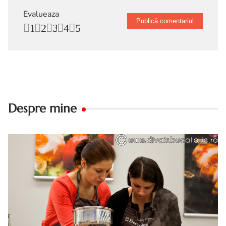
Evalueaza
1
2
3
4
5
Despre mine