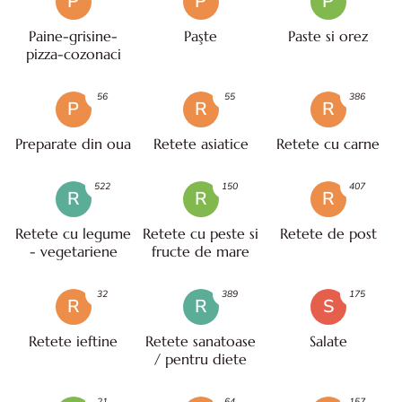
P
P
P
Paine-grisine-
Paşte
Paste si orez
pizza-cozonaci
56
55
386
P
R
R
Preparate din oua
Retete asiatice
Retete cu carne
522
150
407
R
R
R
Retete cu legume
Retete cu peste si
Retete de post
- vegetariene
fructe de mare
32
389
175
R
R
S
Retete ieftine
Retete sanatoase
Salate
/ pentru diete
21
64
157