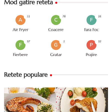
Mod gatire reteta
11
78
16
A
C
F
Air Fryer
Coacere
Fara Foc
57
1
32
F
G
P
Fierbere
Gratar
Prajire
Retete populare