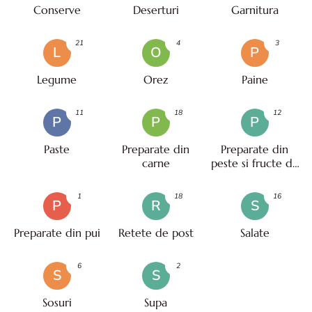
Conserve
Deserturi
Garnitura
21
4
3
L
O
P
Legume
Orez
Paine
11
18
12
P
P
P
Paste
Preparate din
Preparate din
carne
peste si fructe de
mare
1
18
16
P
R
S
Preparate din pui
Retete de post
Salate
6
2
S
S
Sosuri
Supa