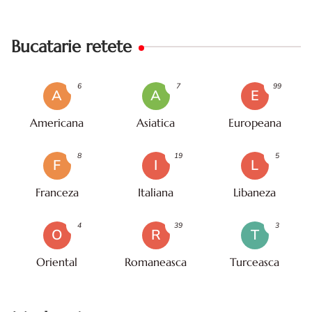
Bucatarie retete
6
7
99
A
A
E
Americana
Asiatica
Europeana
8
19
5
F
I
L
Franceza
Italiana
Libaneza
4
39
3
O
R
T
Oriental
Romaneasca
Turceasca