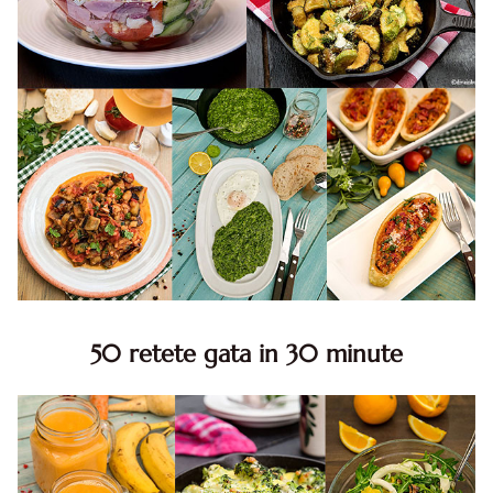
50 retete gata in 30 minute
50 retete gata in 30 minute. 50 idei retete gata in 30
minute. Retete rapide. Retete rapide de mancare. Idei
retete mancare rapid