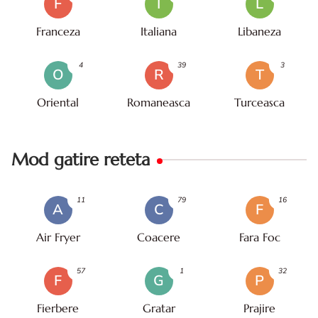
F
I
L
Franceza
Italiana
Libaneza
4
39
3
O
R
T
Oriental
Romaneasca
Turceasca
Mod gatire reteta
11
79
16
A
C
F
Air Fryer
Coacere
Fara Foc
57
1
32
F
G
P
Fierbere
Gratar
Prajire