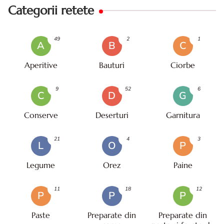
Categorii retete
49
2
1
A
B
C
Aperitive
Bauturi
Ciorbe
9
52
6
C
D
G
Conserve
Deserturi
Garnitura
21
4
3
L
O
P
Legume
Orez
Paine
11
18
12
P
P
P
Paste
Preparate din
Preparate din