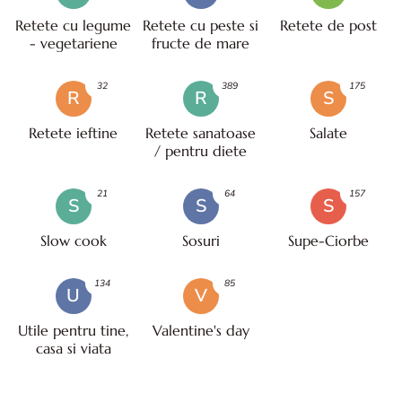
Retete cu legume
Retete cu peste si
Retete de post
- vegetariene
fructe de mare
32
389
175
R
R
S
Retete ieftine
Retete sanatoase
Salate
/ pentru diete
21
64
157
S
S
S
Slow cook
Sosuri
Supe-Ciorbe
134
85
U
V
Utile pentru tine,
Valentine's day
casa si viata