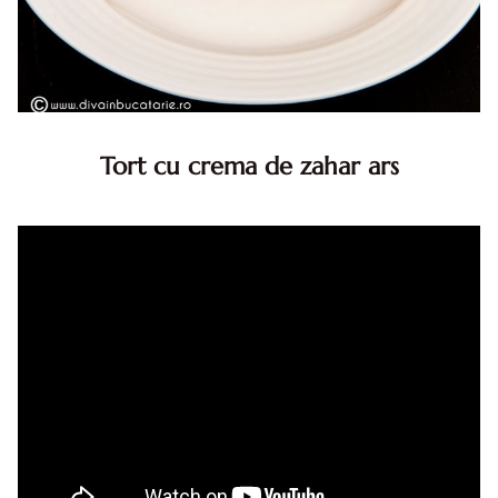
Tort cu crema de zahar ars
Tort cu crema de zahar ars, reteta veche, din caietul
bunicii. Desi este o reteta veche ramane are inca mare
succes. Acest tort cu crema de zahar ars este unul
din acele torturi...