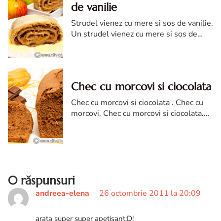
de vanilie
Strudel vienez cu mere si sos de vanilie.
Un strudel vienez cu mere si sos de
vanilie se asorteaza perfect toamnei.
Este unul din cele mai bune si mai
delicioase strudele cu mere!
Chec cu morcovi si ciocolata
Chec cu morcovi si ciocolata . Chec cu
morcovi. Chec cu morcovi si ciocolata.
reteta chec cu morcovi si ciocolata. Chec
cu morcovi si ciocolata diva in bucatarie
0 răspunsuri
andreea-elena
26 octombrie 2011 la 20:09
arata super super apetisant:D!