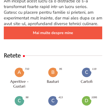
Am inceput acest lucru ca o distractie ce s-a
transformat foarte rapid intr-un lucru serios.
Gatesc cu placere pentru familie si prieteni, am
experimentat mult inainte, dar mai ales dupa ce am
avut site-ul, aprofundand diverse tehnici culinare.
Mai multe despre mine
Retete
710
95
119
A
B
C
Aperitive -
Bauturi
Cartofi
Gustari
98
413
1095
C
C
D