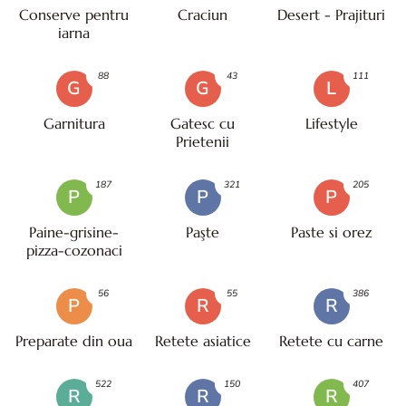
Conserve pentru
Craciun
Desert - Prajituri
iarna
88
43
111
G
G
L
Garnitura
Gatesc cu
Lifestyle
Prietenii
187
321
205
P
P
P
Paine-grisine-
Paşte
Paste si orez
pizza-cozonaci
56
55
386
P
R
R
Preparate din oua
Retete asiatice
Retete cu carne
522
150
407
R
R
R