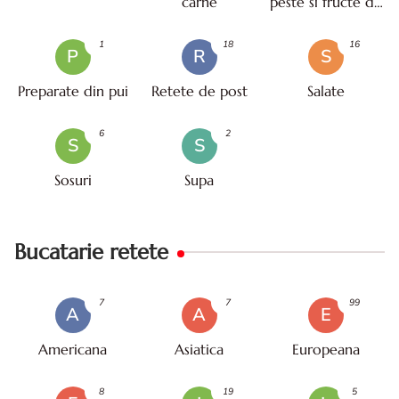
carne
peste si fructe de
mare
1
18
16
P
R
S
Preparate din pui
Retete de post
Salate
6
2
S
S
Sosuri
Supa
Bucatarie retete
7
7
99
A
A
E
Americana
Asiatica
Europeana
8
19
5