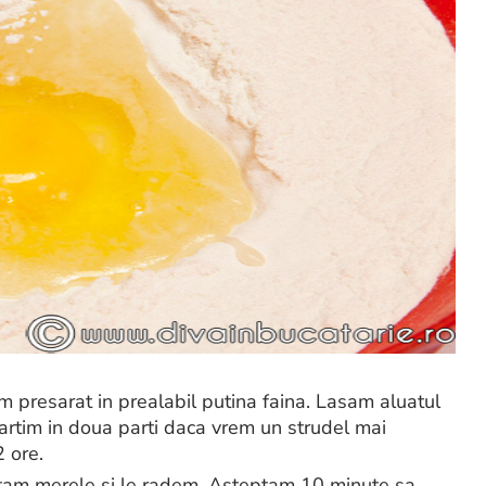
 presarat in prealabil putina faina. Lasam aluatul
artim in doua parti daca vrem un strudel mai
2 ore.
ratam merele si le radem. Asteptam 10 minute sa