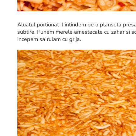
Aluatul portionat il intindem pe o planseta pres
subtire. Punem merele amestecate cu zahar si sco
incepem sa rulam cu grija.