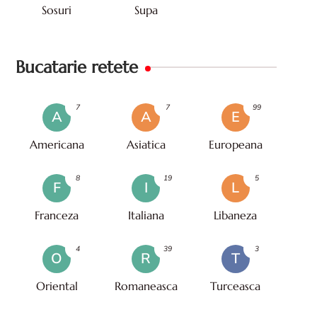
Sosuri
Supa
Bucatarie retete
7
7
99
A
A
E
Americana
Asiatica
Europeana
8
19
5
F
I
L
Franceza
Italiana
Libaneza
4
39
3
O
R
T
Oriental
Romaneasca
Turceasca