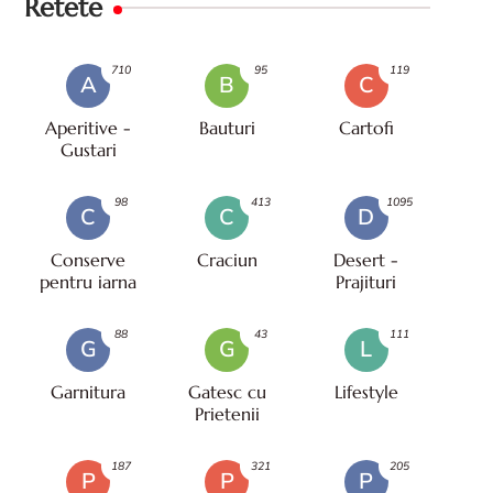
Retete
710
95
119
A
B
C
Aperitive -
Bauturi
Cartofi
Gustari
98
413
1095
C
C
D
Conserve
Craciun
Desert -
pentru iarna
Prajituri
88
43
111
G
G
L
Garnitura
Gatesc cu
Lifestyle
Prietenii
187
321
205
P
P
P