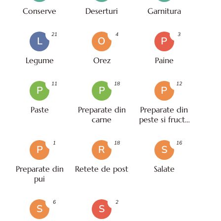
Conserve
Deserturi
Garnitura
21
4
3
L
O
P
Legume
Orez
Paine
11
18
12
P
P
P
Paste
Preparate din
Preparate din
carne
peste si fructe
de mare
1
18
16
P
R
S
Preparate din
Retete de post
Salate
pui
6
2
S
S