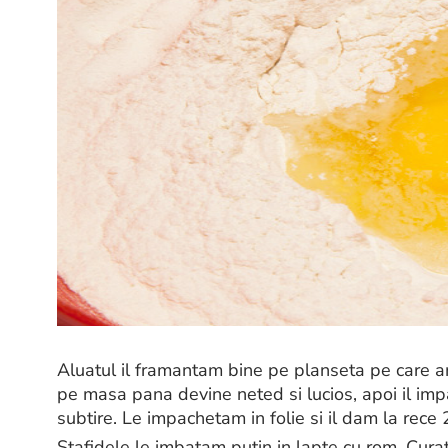
Aluatul il framantam bine pe planseta pe care am
pe masa pana devine neted si lucios, apoi il imp
subtire. Le impachetam in folie si il dam la rece 
Stafidele le imbatam putin in lapte cu rom. Cu