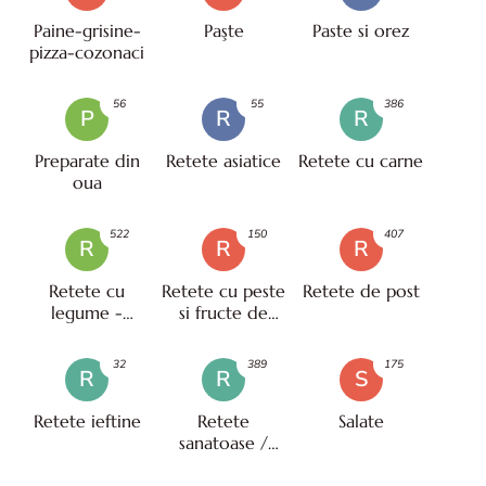
Paine-grisine-
Paşte
Paste si orez
pizza-cozonaci
56
55
386
P
R
R
Preparate din
Retete asiatice
Retete cu carne
oua
522
150
407
R
R
R
Retete cu
Retete cu peste
Retete de post
legume -
si fructe de
vegetariene
mare
32
389
175
R
R
S
Retete ieftine
Retete
Salate
sanatoase /
pentru diete