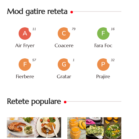
Mod gatire reteta
11
79
16
A
C
F
Air Fryer
Coacere
Fara Foc
57
1
32
F
G
P
Fierbere
Gratar
Prajire
Retete populare