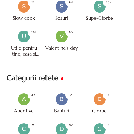
21
64
157
S
S
S
Slow cook
Sosuri
Supe-Ciorbe
134
85
U
V
Utile pentru
Valentine's day
tine, casa si
viata
Categorii retete
49
2
1
A
B
C
Aperitive
Bauturi
Ciorbe
9
52
6
C
D
G