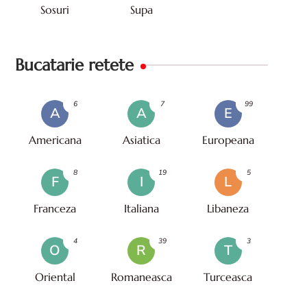
Sosuri
Supa
Bucatarie retete
6
7
99
A
A
E
Americana
Asiatica
Europeana
8
19
5
F
I
L
Franceza
Italiana
Libaneza
4
39
3
O
R
T
Oriental
Romaneasca
Turceasca