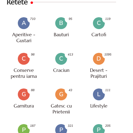
Retete
710
95
119
A
B
C
Aperitive -
Bauturi
Cartofi
Gustari
98
413
1095
C
C
D
Conserve
Craciun
Desert -
pentru iarna
Prajituri
88
43
111
G
G
L
Garnitura
Gatesc cu
Lifestyle
Prietenii
187
321
205
P
P
P