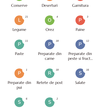
Conserve
Deserturi
Garnitura
21
4
3
L
O
P
Legume
Orez
Paine
11
18
12
P
P
P
Paste
Preparate din
Preparate din
carne
peste si fructe
de mare
1
18
16
P
R
S
Preparate din
Retete de post
Salate
pui
6
2
S
S