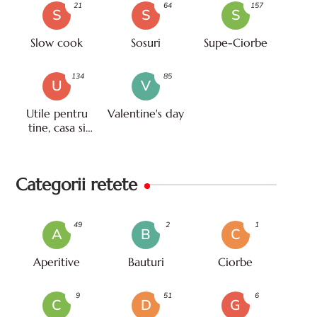
21
64
157
S
S
S
Slow cook
Sosuri
Supe-Ciorbe
134
85
U
V
Utile pentru
Valentine's day
tine, casa si
viata
Categorii retete
49
2
1
A
B
C
Aperitive
Bauturi
Ciorbe
9
51
6
C
D
G