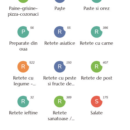
Paine-grisine-
Paşte
Paste si orez
pizza-cozonaci
56
55
386
P
R
R
Preparate din
Retete asiatice
Retete cu carne
oua
522
150
407
R
R
R
Retete cu
Retete cu peste
Retete de post
legume -
si fructe de
vegetariene
mare
32
389
175
R
R
S
Retete ieftine
Retete
Salate
sanatoase /
pentru diete