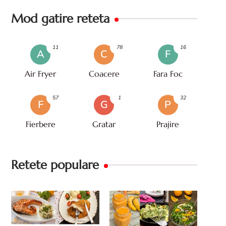
Mod gatire reteta
11
78
16
A
C
F
Air Fryer
Coacere
Fara Foc
57
1
32
F
G
P
Fierbere
Gratar
Prajire
Retete populare