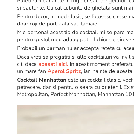
Puteti raci paharele in frigider sau congelator 
si bauturile. Cu cat cuburile de ghetata sunt mai m
Pentru decor, in mod clasic, se folosesc cirese 
doar coji de portocala sau lamaie.
Mie personal acest tip de cocktail mi se pare mai 
pentru gustul meu adaug putin lichior de cirese 
Probabil un barman nu ar accepta reteta cu acea
Daca vreti sa pregatiti si alte cocktailuri va invit
citi daca
apasati aici.
In acest moment preferatu
un mare fan
Aperol Spritz
, iar inainte de acest
Cocktail Manhattan
este un cocktail clasic, vech
petrecere, dar si pentru o seara cu prietenii. Exis
Metropolitan, Perfect Manhattan, Manhattan 101