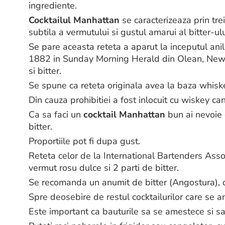
ingrediente.
Cocktailul Manhattan
se caracterizeaza prin tre
subtila a vermutului si gustul amarui al bitter-ulu
Se pare aceasta reteta a aparut la inceputul ani
1882 in Sunday Morning Herald din Olean, New Y
si bitter.
Se spune ca reteta originala avea la baza whisk
Din cauza prohibitiei a fost inlocuit cu wiskey ca
Ca sa faci un
cocktail Manhattan
bun ai nevoie 
bitter.
Proportiile pot fi dupa gust.
Reteta celor de la International Bartenders Asso
vermut rosu dulce si 2 parti de bitter.
Se recomanda un anumit de bitter (Angostura), dar
Spre deosebire de restul cocktailurilor care se 
Este important ca bauturile sa se amestece si sa