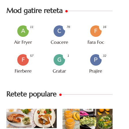
Mod gatire reteta
11
78
16
A
C
F
Air Fryer
Coacere
Fara Foc
57
1
32
F
G
P
Fierbere
Gratar
Prajire
Retete populare