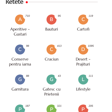
Retete
710
95
119
A
B
C
Aperitive -
Bauturi
Cartofi
Gustari
98
413
1095
C
C
D
Conserve
Craciun
Desert -
pentru iarna
Prajituri
88
43
111
G
G
L
Garnitura
Gatesc cu
Lifestyle
Prietenii
187
321
205
P
P
P