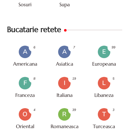
Sosuri
Supa
Bucatarie retete
6
7
99
A
A
E
Americana
Asiatica
Europeana
8
19
5
F
I
L
Franceza
Italiana
Libaneza
4
39
3
O
R
T
Oriental
Romaneasca
Turceasca