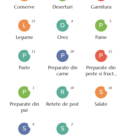
Conserve
Deserturi
Garnitura
21
4
3
L
O
P
Legume
Orez
Paine
11
18
12
P
P
P
Paste
Preparate din
Preparate din
carne
peste si fructe
de mare
1
18
16
P
R
S
Preparate din
Retete de post
Salate
pui
6
2
S
S