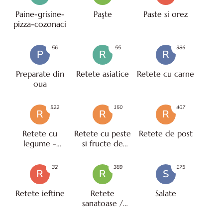
Paine-grisine-
Paşte
Paste si orez
pizza-cozonaci
56
55
386
P
R
R
Preparate din
Retete asiatice
Retete cu carne
oua
522
150
407
R
R
R
Retete cu
Retete cu peste
Retete de post
legume -
si fructe de
vegetariene
mare
32
389
175
R
R
S
Retete ieftine
Retete
Salate
sanatoase /
pentru diete