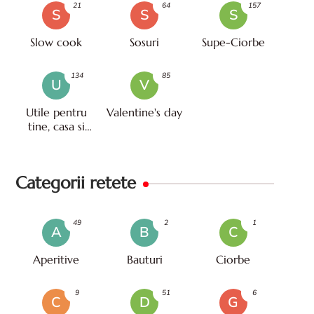
21
64
157
S
S
S
Slow cook
Sosuri
Supe-Ciorbe
134
85
U
V
Utile pentru
Valentine's day
tine, casa si
viata
Categorii retete
49
2
1
A
B
C
Aperitive
Bauturi
Ciorbe
9
51
6
C
D
G