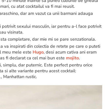
cu 5-10 minute inainte sa puneti cuburile de gheata
ari, cu atat cocktailul va fi mai reusit.
maraschino, dar am vazut ca unii barmani adauga
potrivit sexului masculin, iar pentru a-l face potrivit
sau visinata.
sta completare, dar mie mi se pare senzationala.
 sa va inspirati din colectia de retete pe care o puteti
l meu mele este
Hugo
, desi acum cativa ani eram
a as fi declarat ca cel mai bun este
mojito
.
i, simplu, dar puternic. Este perfect pentru orice
ta si alte variante pentru acest cocktail:
, Manhattan rustic.