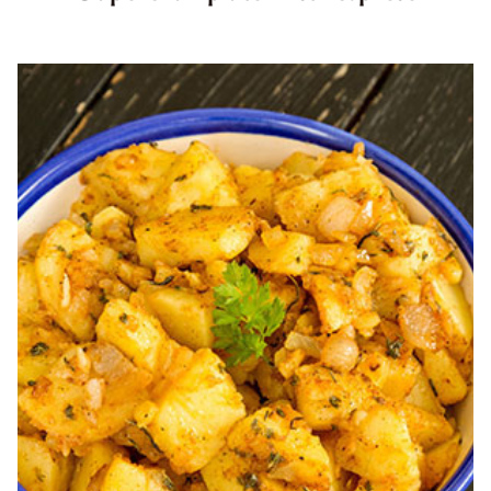
Ciuperci umplute in stil caprese . Ciuperci umplute.
Ciuperci umplute in stil caprese. reteta ciuperci umplute
in stil caprese. Ciuperci umplute cu rosii diva