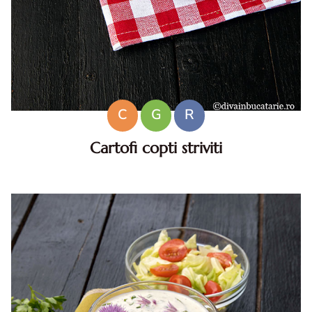
C
G
R
Cartofi copti striviti
Cartofi copti striviti. Cartofi copti striviti cu parmezan,
cimbru si aroma de usturoi. Cartofi copti, Cartofi copti
striviti, Cartofi copti striviti cu parmezan