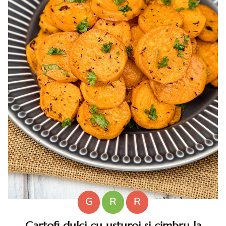
G
R
R
Cartofi dulci cu usturoi si cimbru la