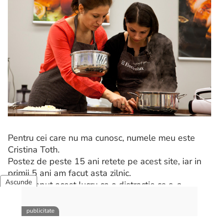
Pentru cei care nu ma cunosc, numele meu este
Cristina Toth.
Postez de peste 15 ani retete pe acest site, iar in
primii 5 ani am facut asta zilnic.
Am inceput acest lucru ca o distractie ce s-a
transformat foarte rapid intr-un lucru serios.
Gatesc cu placere pentru familie si prieteni, am