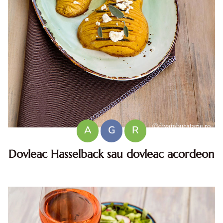
A
G
R
Dovleac Hasselback sau dovleac acordeon
Dovleac hasselback . Dovleac Hasselback. reteta dovleac
Hasselback. dovleac Hasselback reteta diva in bucatarie.
dovleac acordeon. reteta dovleac evantai