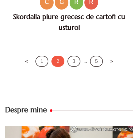
C
G
R
R
Skordalia piure grecesc de cartofi cu
usturoi
Skordalia . Skordalia. Skordalia reteta. reteta piure
grecesc de cartofi cu usturoi. reteta skordalia. Skordalia
piure grecesc reteta de post. skordalia reteta
1
2
3
…
5
Despre mine