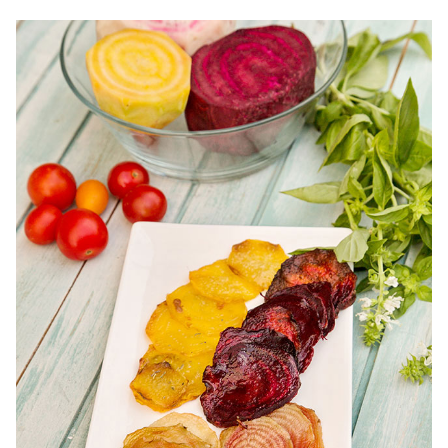
broccoli. reteta salata chinezeasca cu broccoli. Salata
chinezeasca de brocoli reteta diva in bucatarie.