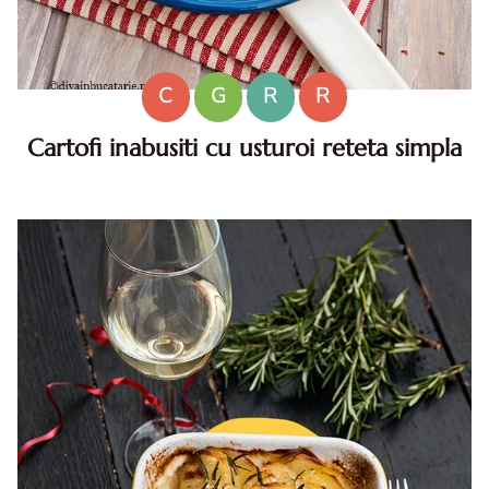
C
G
R
R
Cartofi inabusiti cu usturoi reteta simpla
Cartofi inabusiti cu usturoi. Reteta de cartofi inabusiti.
Cartofi inabusiti cu usturoi reteta. Cartofi inabusiti reteta
de post.