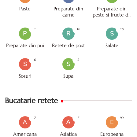
Paste
Preparate din
Preparate din
carne
peste si fructe de
mare
1
18
16
P
R
S
Preparate din pui
Retete de post
Salate
6
2
S
S
Sosuri
Supa
Bucatarie retete
7
7
99
A
A
E
Americana
Asiatica
Europeana