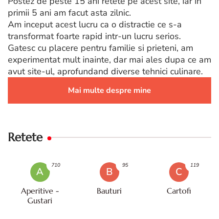
Postez de peste 15 ani retete pe acest site, iar in
primii 5 ani am facut asta zilnic.
Am inceput acest lucru ca o distractie ce s-a
transformat foarte rapid intr-un lucru serios.
Gatesc cu placere pentru familie si prieteni, am
experimentat mult inainte, dar mai ales dupa ce am
avut site-ul, aprofundand diverse tehnici culinare.
Mai multe despre mine
Retete
710
95
119
A
B
C
Aperitive -
Bauturi
Cartofi
Gustari