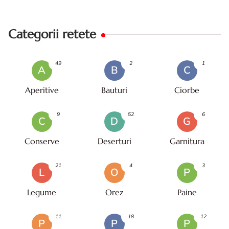
Categorii retete
49
2
1
A
B
C
Aperitive
Bauturi
Ciorbe
9
52
6
C
D
G
Conserve
Deserturi
Garnitura
21
4
3
L
O
P
Legume
Orez
Paine
11
18
12
P
P
P