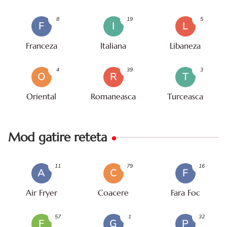
8
19
5
F
I
L
Franceza
Italiana
Libaneza
4
39
3
O
R
T
Oriental
Romaneasca
Turceasca
Mod gatire reteta
11
79
16
A
C
F
Air Fryer
Coacere
Fara Foc
57
1
32
F
G
P