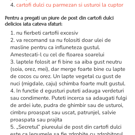
4.
cartofi dulci cu parmezan si usturoi la cuptor
Pentru a pregati un piure de post din cartofi dulci
delicios iata cateva sfaturi:
1. nu fierbeti cartofii excesiv
2. va recomand sa nu folositi doar ulei de
masline pentru ca influneteza gustul.
Amestecati-l cu cel de floarea soarelui
3. laptele folosit ar fi bine sa aiba gust neutru
(soia, orez, mei), dar merge foarte bine cu lapte
de cocos cu orez. Un lapte vegetal cu gust de
nuci (migdale, caju) schimba foarte mult gustul.
4. In functie d egusturi puteti adauga verdeturi
sau condimente. Puteti incerca sa adaugati fulgi
de ardei iute, pudra de ghimbir sau de usturoi,
cimbru proaspat sau uscat, patrunjel, salvie
proaspata sau prajita
5. „Secretul” piureului de post din cartofi dulci
este ca legumele sa fie zdrobite cu zdrobitorul