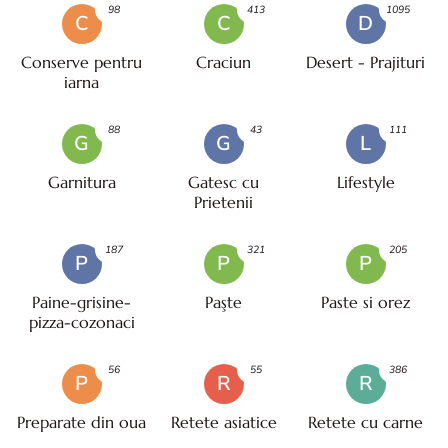
98
413
1095
C
C
D
Conserve pentru
Craciun
Desert - Prajituri
iarna
88
43
111
G
G
L
Garnitura
Gatesc cu
Lifestyle
Prietenii
187
321
205
P
P
P
Paine-grisine-
Paşte
Paste si orez
pizza-cozonaci
56
55
386
P
R
R
Preparate din oua
Retete asiatice
Retete cu carne