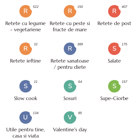
522
150
407
R
R
R
Retete cu legume
Retete cu peste si
Retete de post
- vegetariene
fructe de mare
32
389
175
R
R
S
Retete ieftine
Retete sanatoase
Salate
/ pentru diete
21
64
157
S
S
S
Slow cook
Sosuri
Supe-Ciorbe
134
85
U
V
Utile pentru tine,
Valentine's day
casa si viata