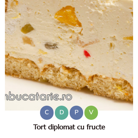
C
D
P
V
Tort diplomat cu fructe
Tort diplomat cu fructe. Tortul diplomat cu fructe este un