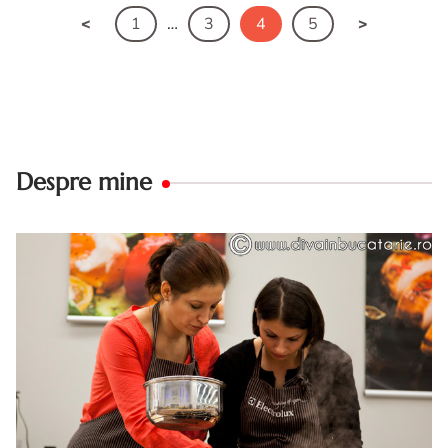
1
…
3
4
5
Despre mine