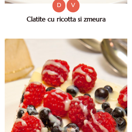
D
V
Clatite cu ricotta si zmeura
Clatite cu ricotta si zmeura. Pentru inceput facem crema
cu care vom umple clatitele: amestecam crema de branza
ricotta cu 1 ou, 100g zahar si o ligurita de esenta de
vanilie.