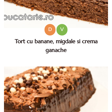
D
V
Tort cu banane, migdale si crema
ganache
Tort cu banane, migdale si crema ganache. 300 g
ciocolata (eu am pus 100 g ciocolata neagra, 200 g
ciocolata cu lapte)