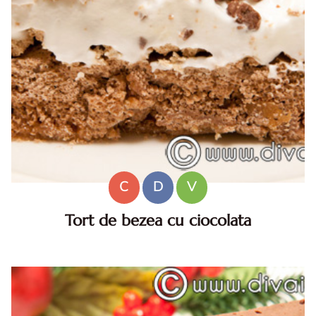
C
D
V
Tort de bezea cu ciocolata
INGREDIENTE: 6 albusuri 270 g zahar 1/2 lingurita
amidon 1/4 lingurita otet 1/2 lingurita esenta de cafea 1
lingura cacao 30 g ciocolata topita 400 ml frisca 50 g
ciocolata toc...