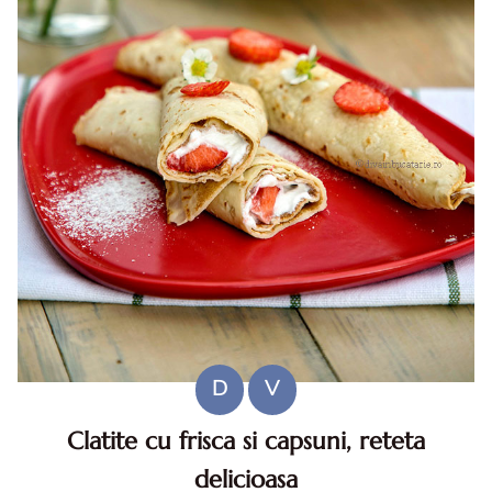
D
V
Clatite cu frisca si capsuni, reteta
delicioasa