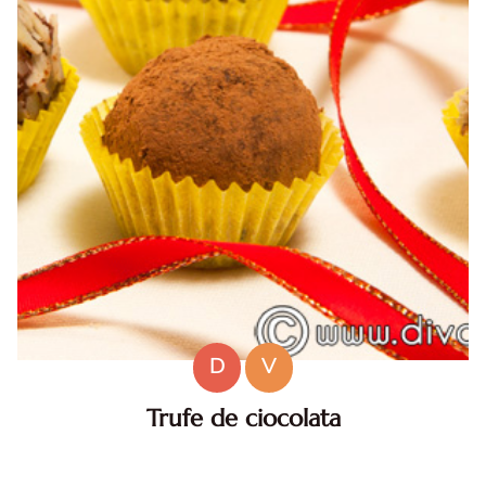
D
V
Trufe de ciocolata
INGREDIENTE: 150 g ciocolata cu lapte 150 g ciocolata
neagra 150 ml smantana pentru frisca 1 lingurita unt 1/2