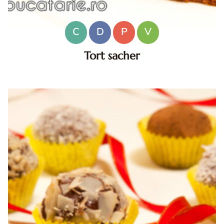
C
D
P
V
Tort sacher
Tort sacher. Frecam galbenusurile cu zaharul tos. Topim
ciocolata la bain-marie, apoi adaugam untul mentinut la
temperatura camerei. Turnam galbenusurile peste
ciocolata si amestecam bine.