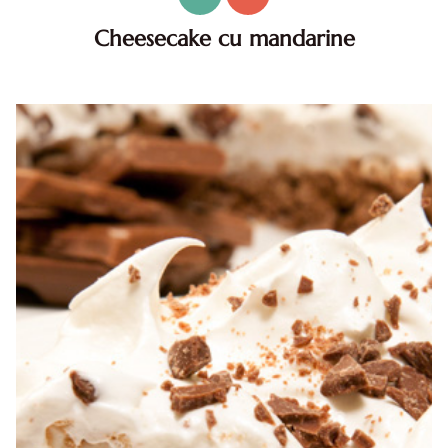
Cheesecake cu mandarine
Cheesecake cu mandarine. Reteta acestui cheesecake cu
mandarine este una buna, buna!!! Usor de facut, cu un
gust divin... hmmm, mi se face pofta doar cand ma
gandesc la el!