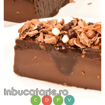
C
D
P
V