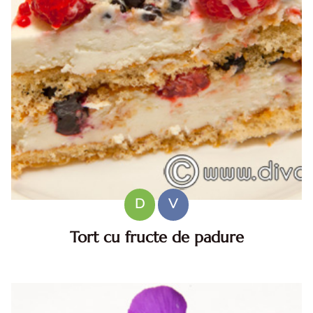
D
V
Tort cu fructe de padure
INGREDIENTE: Pentru blat: 4 oua 200 g zahar 200 g faina
100 ml ulei 1/2 plic praf de copt stins cu lamaie sau otet
Pentru crema: 500 ml frisca lichida 2 ciocolate albe 250 g
m...