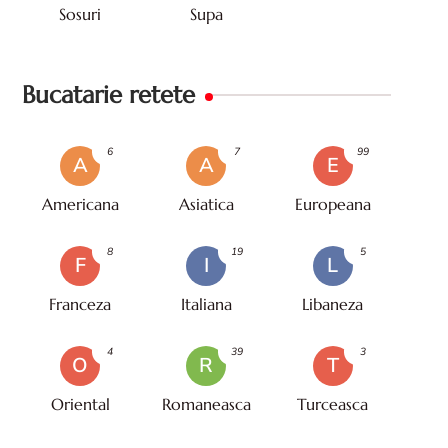
Sosuri
Supa
Bucatarie retete
6
7
99
A
A
E
Americana
Asiatica
Europeana
8
19
5
F
I
L
Franceza
Italiana
Libaneza
4
39
3
O
R
T
Oriental
Romaneasca
Turceasca