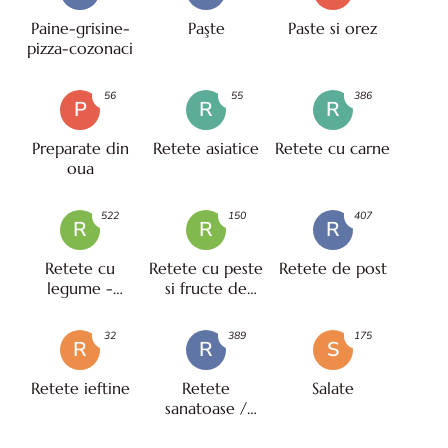
Paine-grisine-
Paşte
Paste si orez
pizza-cozonaci
56
55
386
P
R
R
Preparate din
Retete asiatice
Retete cu carne
oua
522
150
407
R
R
R
Retete cu
Retete cu peste
Retete de post
legume -
si fructe de
vegetariene
mare
32
389
175
R
R
S
Retete ieftine
Retete
Salate
sanatoase /
pentru diete