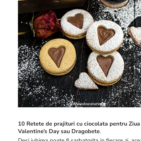
10 Retete de prajituri cu ciocolata pentru Ziua
Valentine’s Day sau Dragobete
.
Desi iubirea poate fi sarbatorita in fiecare zi, a