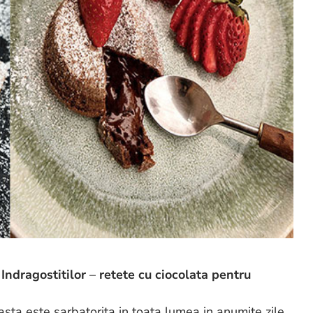
 Indragostitilor
–
retete cu ciocolata pentru
ceasta este sarbatorita in toata lumea in anumite zile