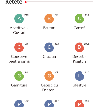
Retete
710
95
119
A
B
C
Aperitive -
Bauturi
Cartofi
Gustari
98
413
1095
C
C
D
Conserve
Craciun
Desert -
pentru iarna
Prajituri
88
43
111
G
G
L
Garnitura
Gatesc cu
Lifestyle
Prietenii
187
321
205
P
P
P