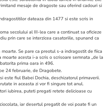
trimitand mesaje de dragoste sau oferind cadouri si
dragostitilor dateaza din 1477 si este scris in
ma secolului al III-lea care a continuat sa oficieze
diu prin care se interzicea casatoriile, spunand ca
a moarte. Se pare ca preotul s-a indragostit de fiica
la moarte acesta i-a scris o scrisoare semnata „de la
rbatorita prima oara in 496.
 pe 24 februarie, de Dragobete.
i este fiul Babei Dochia, deschizatorul primaverii.
rutate in aceasta zi vor fi singure tot anul.
ori iubirea, puteti pregati retete delicioase cu
iocolata, iar desertul pregatit de voi poate fi un