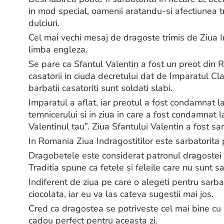
in mod special, oamenii aratandu-si afectiunea 
dulciuri.
Cel mai vechi mesaj de dragoste trimis de Ziua In
limba engleza.
Se pare ca Sfantul Valentin a fost un preot din Ro
casatorii in ciuda decretului dat de Imparatul Cla
barbatii casatoriti sunt soldati slabi.
Imparatul a aflat, iar preotul a fost condamnat l
temnicerului si in ziua in care a fost condamnat 
Valentinul tau”. Ziua Sfantului Valentin a fost sa
In Romania Ziua Indragostitilor este sarbatorita
Dragobetele este considerat patronul dragostei s
Traditia spune ca fetele si feleile care nu sunt sa
Indiferent de ziua pe care o alegeti pentru sarbat
ciocolata, iar eu va las cateva sugestii mai jos.
Cred ca dragostea se potriveste cel mai bine cu c
cadou perfect pentru aceasta zi.