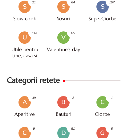
21
64
157
S
S
S
Slow cook
Sosuri
Supe-Ciorbe
134
85
U
V
Utile pentru
Valentine's day
tine, casa si
viata
Categorii retete
49
2
1
A
B
C
Aperitive
Bauturi
Ciorbe
9
51
6
C
D
G