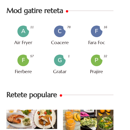
Mod gatire reteta
11
78
16
A
C
F
Air Fryer
Coacere
Fara Foc
57
1
32
F
G
P
Fierbere
Gratar
Prajire
Retete populare