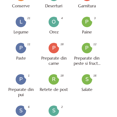
Conserve
Deserturi
Garnitura
21
4
3
L
O
P
Legume
Orez
Paine
11
18
12
P
P
P
Paste
Preparate din
Preparate din
carne
peste si fructe
de mare
1
18
16
P
R
S
Preparate din
Retete de post
Salate
pui
6
2
S
S