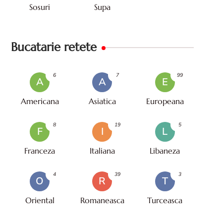
Sosuri
Supa
Bucatarie retete
6
7
99
A
A
E
Americana
Asiatica
Europeana
8
19
5
F
I
L
Franceza
Italiana
Libaneza
4
39
3
O
R
T
Oriental
Romaneasca
Turceasca