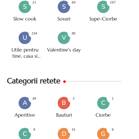
21
64
157
S
S
S
Slow cook
Sosuri
Supe-Ciorbe
134
85
U
V
Utile pentru
Valentine's day
tine, casa si
viata
Categorii retete
49
2
1
A
B
C
Aperitive
Bauturi
Ciorbe
9
51
6
C
D
G