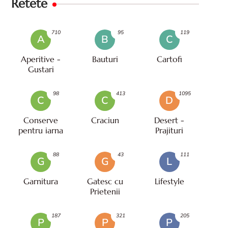
Retete
710
95
119
A
B
C
Aperitive -
Bauturi
Cartofi
Gustari
98
413
1095
C
C
D
Conserve
Craciun
Desert -
pentru iarna
Prajituri
88
43
111
G
G
L
Garnitura
Gatesc cu
Lifestyle
Prietenii
187
321
205
P
P
P