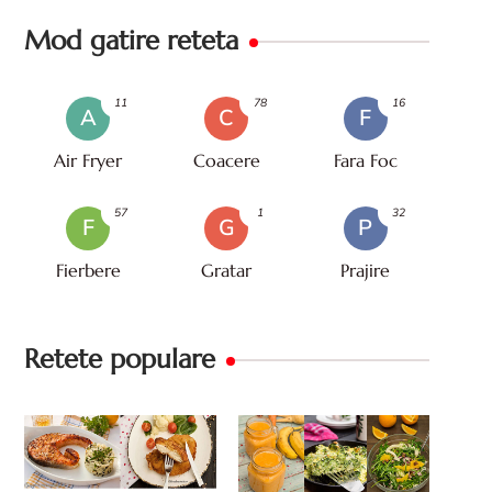
Mod gatire reteta
11
78
16
A
C
F
Air Fryer
Coacere
Fara Foc
57
1
32
F
G
P
Fierbere
Gratar
Prajire
Retete populare