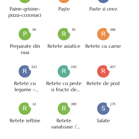
Paine-grisine-
Paşte
Paste si orez
pizza-cozonaci
56
55
386
P
R
R
Preparate din
Retete asiatice
Retete cu carne
oua
522
150
407
R
R
R
Retete cu
Retete cu peste
Retete de post
legume -
si fructe de
vegetariene
mare
32
389
175
R
R
S
Retete ieftine
Retete
Salate
sanatoase /
pentru diete