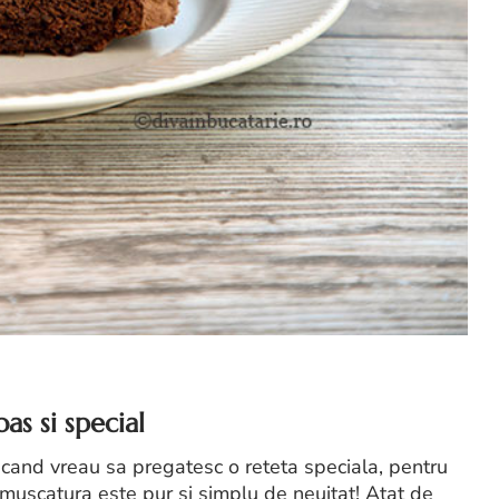
as si special
and vreau sa pregatesc o reteta speciala, pentru
muscatura este pur si simplu de neuitat! Atat de