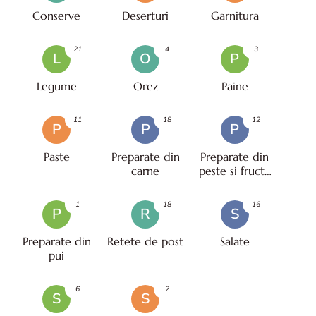
Conserve
Deserturi
Garnitura
21
4
3
L
O
P
Legume
Orez
Paine
11
18
12
P
P
P
Paste
Preparate din
Preparate din
carne
peste si fructe
de mare
1
18
16
P
R
S
Preparate din
Retete de post
Salate
pui
6
2
S
S