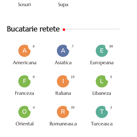
Sosuri
Supa
Bucatarie retete
6
7
99
A
A
E
Americana
Asiatica
Europeana
8
19
5
F
I
L
Franceza
Italiana
Libaneza
4
39
3
O
R
T
Oriental
Romaneasca
Turceasca