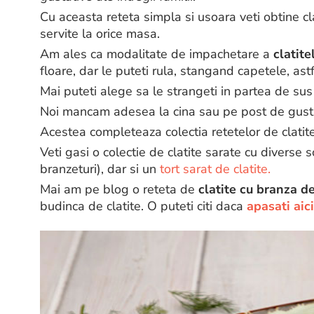
Cu aceasta reteta simpla si usoara veti obtine cla
servite la orice masa.
Am ales ca modalitate de impachetare a
clatite
floare, dar le puteti rula, stangand capetele, ast
Mai puteti alege sa le strangeti in partea de sus
Noi mancam adesea la cina sau pe post de gustar
Acestea completeaza colectia retetelor de clatit
Veti gasi o colectie de clatite sarate cu diverse s
branzeturi), dar si un
tort sarat de clatite.
Mai am pe blog o reteta de
clatite cu branza de
budinca de clatite. O puteti citi daca
apasati aici