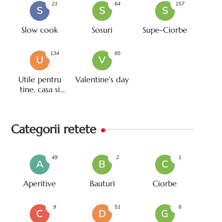
21
64
157
S
S
S
Slow cook
Sosuri
Supe-Ciorbe
134
85
U
V
Utile pentru
Valentine's day
tine, casa si
viata
Categorii retete
49
2
1
A
B
C
Aperitive
Bauturi
Ciorbe
9
51
6
C
D
G