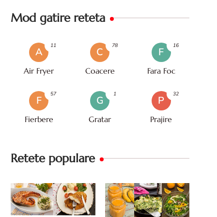
Mod gatire reteta
11
78
16
A
C
F
Air Fryer
Coacere
Fara Foc
57
1
32
F
G
P
Fierbere
Gratar
Prajire
Retete populare