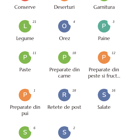
Conserve
Deserturi
Garnitura
21
4
3
L
O
P
Legume
Orez
Paine
11
18
12
P
P
P
Paste
Preparate din
Preparate din
carne
peste si fructe
de mare
1
18
16
P
R
S
Preparate din
Retete de post
Salate
pui
6
2
S
S