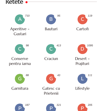
Retete
710
95
119
A
B
C
Aperitive -
Bauturi
Cartofi
Gustari
98
413
1095
C
C
D
Conserve
Craciun
Desert -
pentru iarna
Prajituri
88
43
111
G
G
L
Garnitura
Gatesc cu
Lifestyle
Prietenii
187
321
205
P
P
P