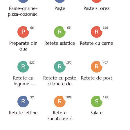
Paine-grisine-
Paşte
Paste si orez
pizza-cozonaci
56
55
386
P
R
R
Preparate din
Retete asiatice
Retete cu carne
oua
522
150
407
R
R
R
Retete cu
Retete cu peste
Retete de post
legume -
si fructe de
vegetariene
mare
32
389
175
R
R
S
Retete ieftine
Retete
Salate
sanatoase /
pentru diete