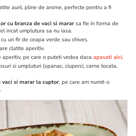
tite aurii, pline de arome, perfecte pentru a fi
lor cu branza de vaci si marar
sa fie in forma de
fel incat umplutura sa nu iasa.
 cu un fir de ceapa verde sau chives.
e clatite aperitiv.
e aperitiv, pe care o puteti vedea daca
apasati aici.
osuri si umpluturi (spanac, ciuperci, carne tocata,
 vaci si marar la cuptor
, pe care am numit-o
.