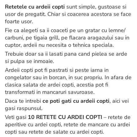
Retetele cu ardeii copti
sunt simple, gustoase si
usor de pregatit. Chiar si coacerea acestora se face
foarte usor.
Fie ca alegeti sa ii coaceti pe un gratar cu lemne/
carbuni, pe tigaia grill, pe flacara aragazului sau in
cuptor, ardeii nu necesita o tehnica speciala.
Trebuie doar sa ii lasati pana cand pielea se arde
si pulpa se inmoaie.
Ardeii copti pot fi pastrati si peste iarna in
congelator sau in borcan, in suc propriu. In afara de
clasica salata de ardei copti, acestia pot fi
transformati in mancaruri savuroase.
Daca te intrebi
ce poti gati cu ardeii copti
, aici vei
gasi raspunsul.
Veti gasi
10 RETETE CU ARDEI COPTI
– retete de
aperitive cu ardei copti, retete de mancare cu ardei
copti sau retete de salate cu ardei copti.