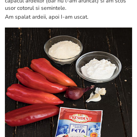
capacul ardeilor (dar nu l-am aruncat) si am scos
usor cotorul si semintele.
Am spalat ardeii, apoi I-am uscat.