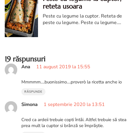
reteta usoara
Peste cu legume la cuptor. Reteta de
peste cu legume. Peste cu legume.
Reteta peste cu legume. Cum faci peste
cu legume la cuptor. Reteta de peste si
legume
19 răspunsuri
Ana
11 august 2019 la 15:55
Mmmmm….buonissimo….proverò la ricetta anche io
RĂSPUNDE
Simona
1 septembrie 2020 la 13:51
Cred ca ardeii trebuie copti întâi. Altfel trebuie să stea
prea mult la cuptor si brânză se împrăștie.