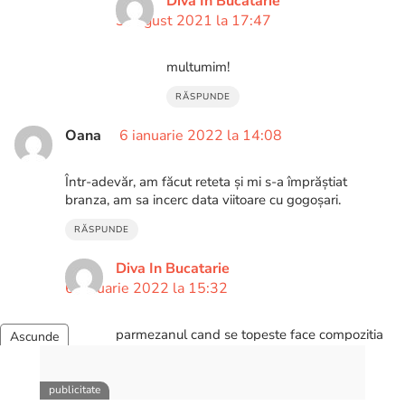
Diva In Bucatarie
3 august 2021 la 17:47
multumim!
RĂSPUNDE
Oana
6 ianuarie 2022 la 14:08
Într-adevăr, am făcut reteta și mi s-a împrăștiat
branza, am sa incerc data viitoare cu gogoșari.
RĂSPUNDE
Diva In Bucatarie
6 ianuarie 2022 la 15:32
parmezanul cand se topeste face compozitia
sa fie omogena. Ma mir ca s-a imprastiat
branza.
RĂSPUNDE