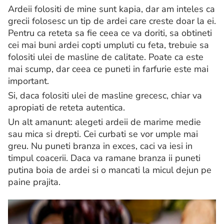
Ardeii folositi de mine sunt kapia, dar am inteles ca
grecii folosesc un tip de ardei care creste doar la ei.
Pentru ca reteta sa fie ceea ce va doriti, sa obtineti
cei mai buni ardei copti umpluti cu feta, trebuie sa
folositi ulei de masline de calitate. Poate ca este
mai scump, dar ceea ce puneti in farfurie este mai
important.
Si, daca folositi ulei de masline grecesc, chiar va
apropiati de reteta autentica.
Un alt amanunt: alegeti ardeii de marime medie
sau mica si drepti. Cei curbati se vor umple mai
greu. Nu puneti branza in exces, caci va iesi in
timpul coacerii. Daca va ramane branza ii puneti
putina boia de ardei si o mancati la micul dejun pe
paine prajita.