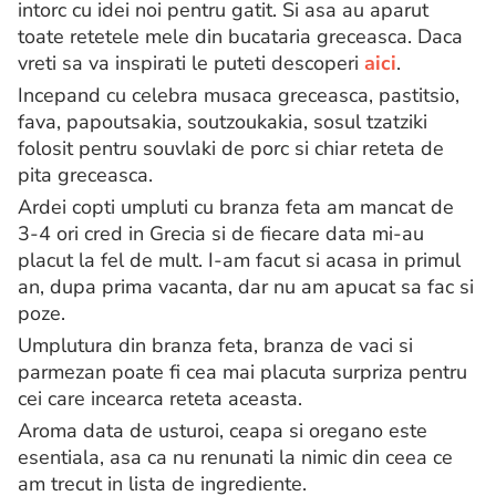
intorc cu idei noi pentru gatit. Si asa au aparut
toate retetele mele din bucataria greceasca. Daca
vreti sa va inspirati le puteti descoperi
aici
.
Incepand cu celebra musaca greceasca, pastitsio,
fava, papoutsakia, soutzoukakia, sosul tzatziki
folosit pentru souvlaki de porc si chiar reteta de
pita greceasca.
Ardei copti umpluti cu branza feta am mancat de
3-4 ori cred in Grecia si de fiecare data mi-au
placut la fel de mult. I-am facut si acasa in primul
an, dupa prima vacanta, dar nu am apucat sa fac si
poze.
Umplutura din branza feta, branza de vaci si
parmezan poate fi cea mai placuta surpriza pentru
cei care incearca reteta aceasta.
Aroma data de usturoi, ceapa si oregano este
esentiala, asa ca nu renunati la nimic din ceea ce
am trecut in lista de ingrediente.