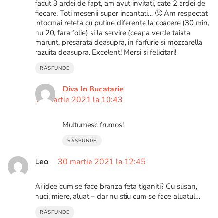
facut 8 ardei de fapt, am avut invitati, cate 2 ardei de
fiecare. Toti mesenii super incantati… 🙂 Am respectat
intocmai reteta cu putine diferente la coacere (30 min,
nu 20, fara folie) si la servire (ceapa verde taiata
marunt, presarata deasupra, in farfurie si mozzarella
razuita deasupra. Excelent! Mersi si felicitari!
RĂSPUNDE
Diva In Bucatarie
15 martie 2021 la 10:43
Multumesc frumos!
RĂSPUNDE
Leo
30 martie 2021 la 12:45
Ai idee cum se face branza feta tiganiti? Cu susan,
nuci, miere, aluat – dar nu stiu cum se face aluatul…
RĂSPUNDE