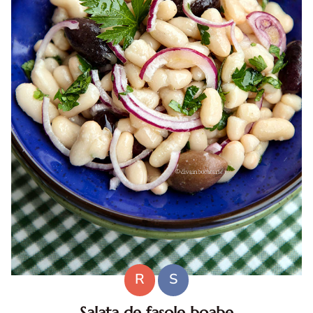
R
S
Salata de fasole boabe