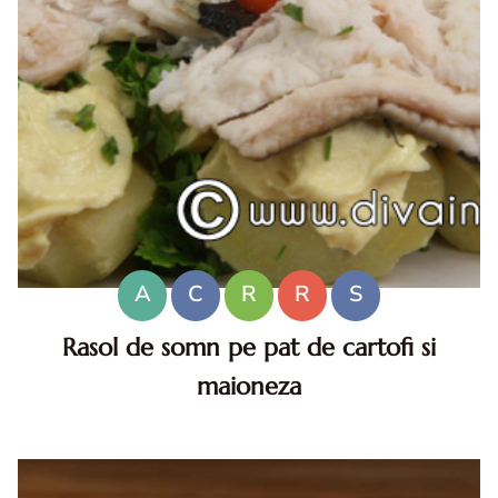
A
C
R
R
S
Rasol de somn pe pat de cartofi si
maioneza
Rasol de somn . Rasol de somn. Rasol de somn pe pat de
cartofi. reteta Rasol de somn pe pat de cartofi si
maioneza. Rasol de somn diva in bucatarie. rasol somn