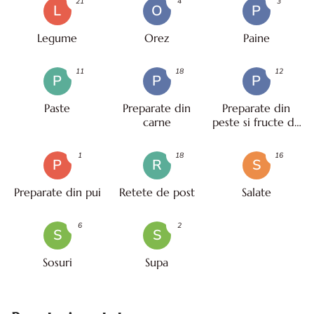
21
4
3
L
O
P
Legume
Orez
Paine
11
18
12
P
P
P
Paste
Preparate din
Preparate din
carne
peste si fructe de
mare
1
18
16
P
R
S
Preparate din pui
Retete de post
Salate
6
2
S
S
Sosuri
Supa