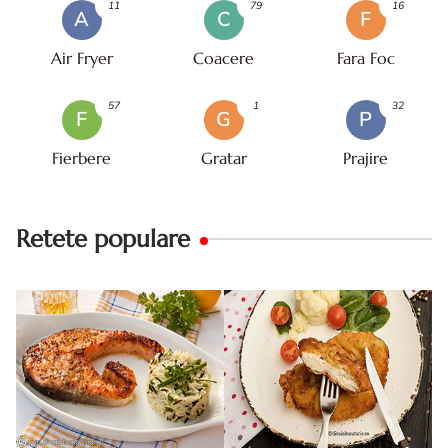
11
79
16
A
C
F
Air Fryer
Coacere
Fara Foc
57
1
32
F
G
P
Fierbere
Gratar
Prajire
Retete populare