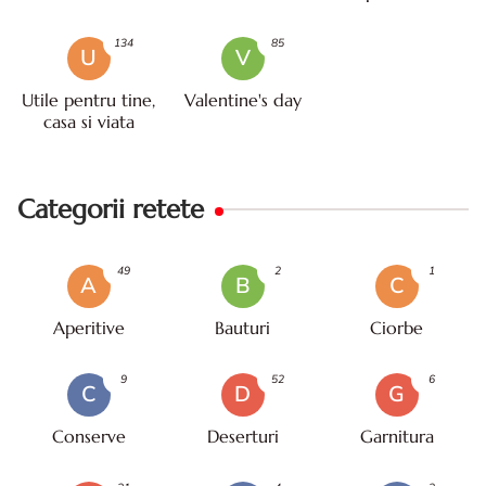
134
85
U
V
Utile pentru tine,
Valentine's day
casa si viata
Categorii retete
49
2
1
A
B
C
Aperitive
Bauturi
Ciorbe
9
52
6
C
D
G
Conserve
Deserturi
Garnitura