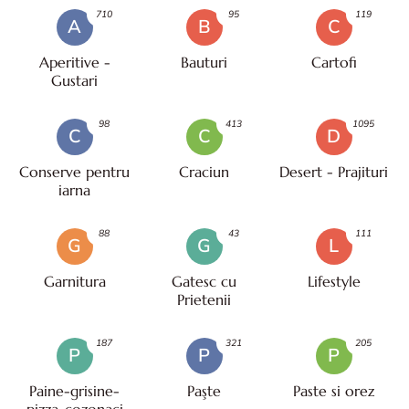
710
95
119
A
B
C
Aperitive -
Bauturi
Cartofi
Gustari
98
413
1095
C
C
D
Conserve pentru
Craciun
Desert - Prajituri
iarna
88
43
111
G
G
L
Garnitura
Gatesc cu
Lifestyle
Prietenii
187
321
205
P
P
P
Paine-grisine-
Paşte
Paste si orez
pizza-cozonaci