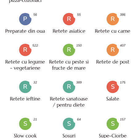
56
55
386
P
R
R
Preparate din oua
Retete asiatice
Retete cu carne
522
150
407
R
R
R
Retete cu legume
Retete cu peste si
Retete de post
- vegetariene
fructe de mare
32
389
175
R
R
S
Retete ieftine
Retete sanatoase
Salate
/ pentru diete
21
64
157
S
S
S
Slow cook
Sosuri
Supe-Ciorbe