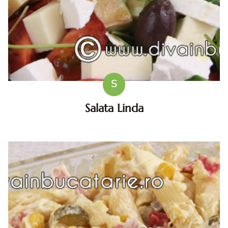
S
Salata Linda
Salata Linda Numele salatei este dupa al prietenei mele.
Ea a facut-o cu ce aveam prin frigider. Cred ca dupa
atatea zile cu sarmale, carnati si caltabosi, aceasta salata
este...