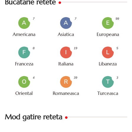
Bucatarie retete
7
7
99
A
A
E
Americana
Asiatica
Europeana
8
19
5
F
I
L
Franceza
Italiana
Libaneza
4
39
3
O
R
T
Oriental
Romaneasca
Turceasca
Mod gatire reteta