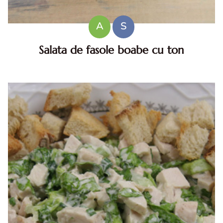
A
S
Salata de fasole boabe cu ton
Salata de fasole boabe cu ton - reteta rapida, sanatoasa si
satioasa O reteta simpla pentru orice moment al zilei
Salata de fasole boabe cu ton este una dintre cele mai
rapide s...