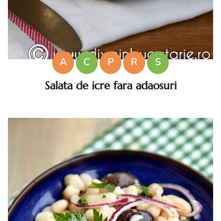
A
C
P
R
S
Salata de icre fara adaosuri
Salata de icre. Reteta de salata de icre fara paine sau gris.
Salata pescareasca de icre. Salata de icre fara gris. Salata
de icre cremoasa