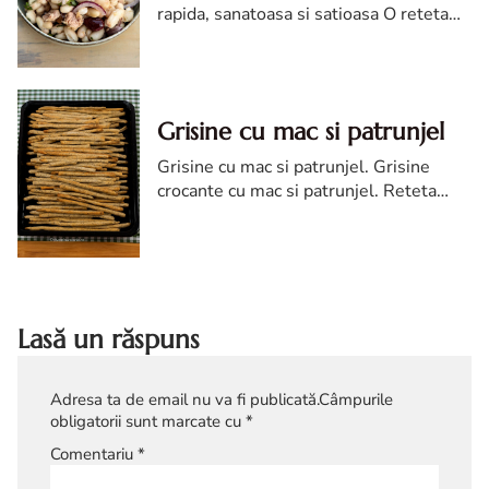
rapida, sanatoasa si satioasa O reteta
simpla pentru orice moment al zilei
Salata de fasole boabe cu ton este una
dintre cele mai rapide s...
Grisine cu mac si patrunjel
Grisine cu mac si patrunjel. Grisine
crocante cu mac si patrunjel. Reteta
grisine cu mac si patrunjel. Reteta
grisine
Lasă un răspuns
Adresa ta de email nu va fi publicată.
Câmpurile
obligatorii sunt marcate cu
*
Comentariu
*