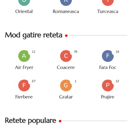
Oriental
Romaneasca
Turceasca
Mod gatire reteta
11
78
16
A
C
F
Air Fryer
Coacere
Fara Foc
57
1
32
F
G
P
Fierbere
Gratar
Prajire
Retete populare