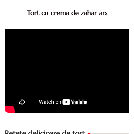
Tort cu crema de zahar ars
Tort cu crema de zahar ars, reteta veche, din caietul
bunicii. Desi este o reteta veche ramane are inca mare
succes. Acest tort cu crema de zahar ars este unul
din acele torturi...
Retete delicioase de tort