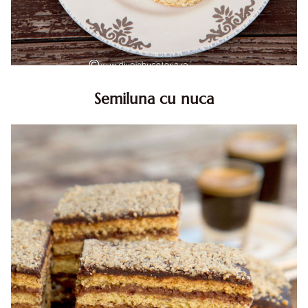
Semiluna cu nuca
Semiluna cu nuca. Prajitura semiluna cu nuca. Prajitura
Semiluna. Prajitura simpla semiluna cu nuci. Semiluna cu
nuca pufoasa