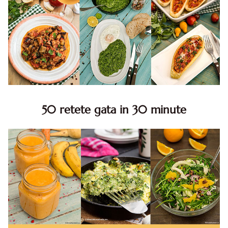
50 retete gata in 30 minute
50 retete gata in 30 minute. 50 idei retete gata in 30
minute. Retete rapide. Retete rapide de mancare. Idei
retete mancare rapid