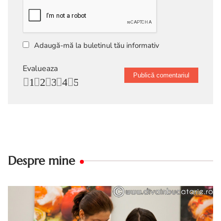
Adaugă-mă la buletinul tău informativ
Evalueaza
1
2
3
4
5
Despre mine