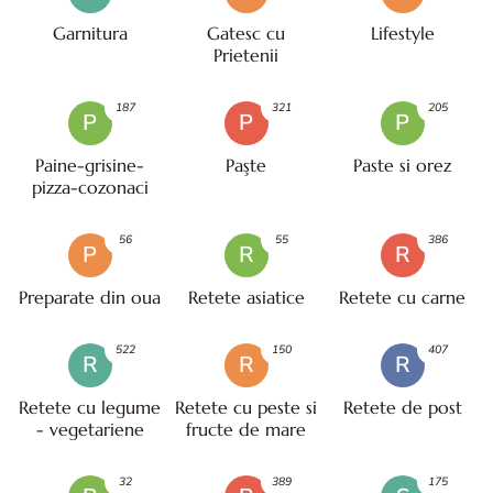
Garnitura
Gatesc cu
Lifestyle
Prietenii
187
321
205
P
P
P
Paine-grisine-
Paşte
Paste si orez
pizza-cozonaci
56
55
386
P
R
R
Preparate din oua
Retete asiatice
Retete cu carne
522
150
407
R
R
R
Retete cu legume
Retete cu peste si
Retete de post
- vegetariene
fructe de mare
32
389
175