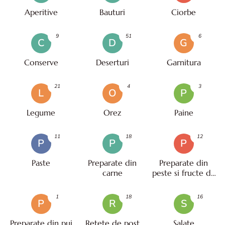
Aperitive
Bauturi
Ciorbe
9
51
6
C
D
G
Conserve
Deserturi
Garnitura
21
4
3
L
O
P
Legume
Orez
Paine
11
18
12
P
P
P
Paste
Preparate din
Preparate din
carne
peste si fructe de
mare
1
18
16
P
R
S
Preparate din pui
Retete de post
Salate