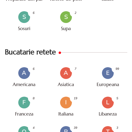
6
2
S
S
Sosuri
Supa
Bucatarie retete
6
7
99
A
A
E
Americana
Asiatica
Europeana
8
19
5
F
I
L
Franceza
Italiana
Libaneza
4
39
3
O
R
T