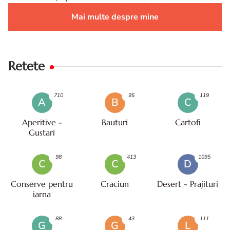
Mai multe despre mine
Retete
710
95
119
A
B
C
Aperitive -
Bauturi
Cartofi
Gustari
98
413
1095
C
C
D
Conserve pentru
Craciun
Desert - Prajituri
iarna
88
43
111
G
G
L