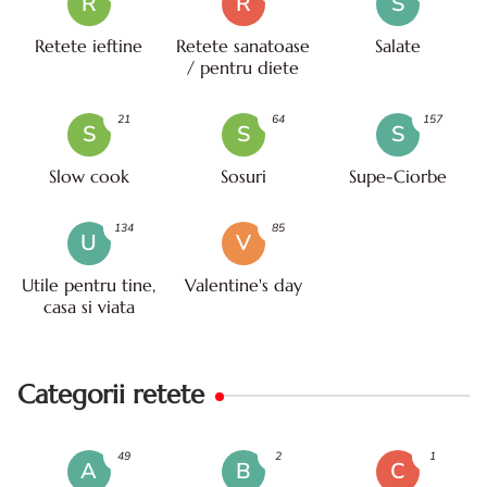
R
R
S
Retete ieftine
Retete sanatoase
Salate
/ pentru diete
21
64
157
S
S
S
Slow cook
Sosuri
Supe-Ciorbe
134
85
U
V
Utile pentru tine,
Valentine's day
casa si viata
Categorii retete
49
2
1
A
B
C