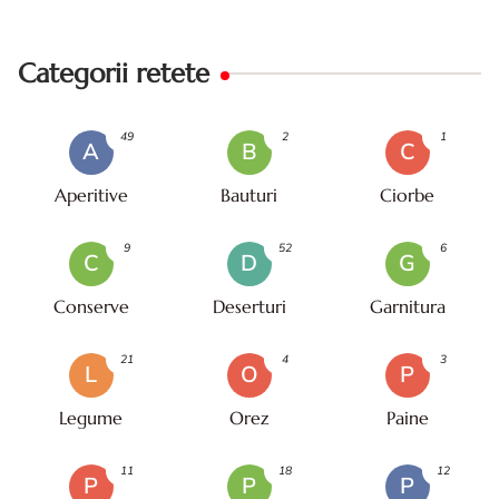
Categorii retete
49
2
1
A
B
C
Aperitive
Bauturi
Ciorbe
9
52
6
C
D
G
Conserve
Deserturi
Garnitura
21
4
3
L
O
P
Legume
Orez
Paine
11
18
12
P
P
P