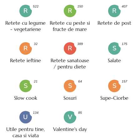
522
150
407
R
R
R
Retete cu legume
Retete cu peste si
Retete de post
- vegetariene
fructe de mare
32
389
175
R
R
S
Retete ieftine
Retete sanatoase
Salate
/ pentru diete
21
64
157
S
S
S
Slow cook
Sosuri
Supe-Ciorbe
134
85
U
V
Utile pentru tine,
Valentine's day
casa si viata