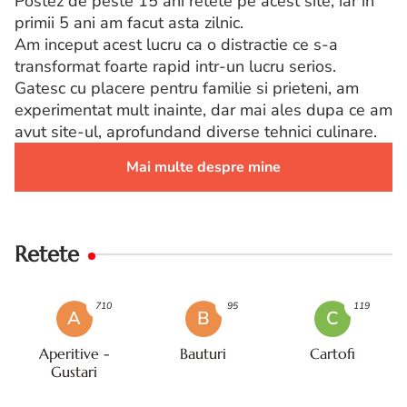
Postez de peste 15 ani retete pe acest site, iar in
primii 5 ani am facut asta zilnic.
Am inceput acest lucru ca o distractie ce s-a
transformat foarte rapid intr-un lucru serios.
Gatesc cu placere pentru familie si prieteni, am
experimentat mult inainte, dar mai ales dupa ce am
avut site-ul, aprofundand diverse tehnici culinare.
Mai multe despre mine
Retete
710
95
119
A
B
C
Aperitive -
Bauturi
Cartofi
Gustari