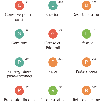
98
413
1095
C
C
D
Conserve pentru
Craciun
Desert - Prajituri
iarna
88
43
111
G
G
L
Garnitura
Gatesc cu
Lifestyle
Prietenii
187
321
205
P
P
P
Paine-grisine-
Paşte
Paste si orez
pizza-cozonaci
56
55
386
P
R
R
Preparate din oua
Retete asiatice
Retete cu carne