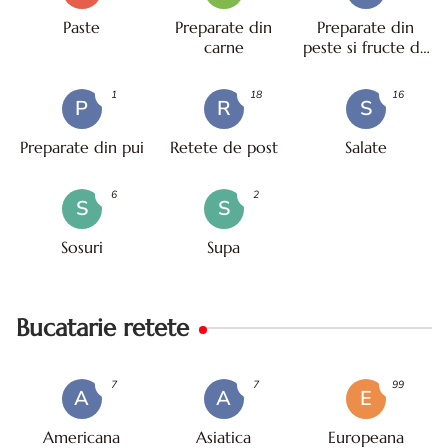
Paste
Preparate din
Preparate din
carne
peste si fructe de
mare
1
18
16
P
R
S
Preparate din pui
Retete de post
Salate
6
2
S
S
Sosuri
Supa
Bucatarie retete
7
7
99
A
A
E
Americana
Asiatica
Europeana