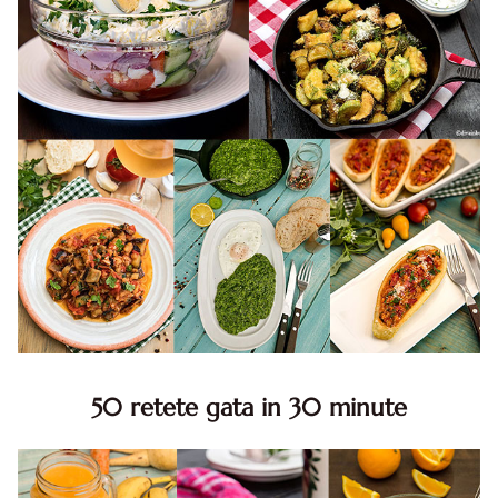
50 retete gata in 30 minute
50 retete gata in 30 minute. 50 idei retete gata in 30
minute. Retete rapide. Retete rapide de mancare. Idei
retete mancare rapid