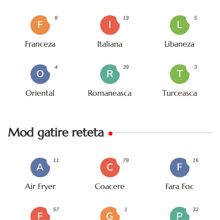
8
19
5
F
I
L
Franceza
Italiana
Libaneza
4
39
3
O
R
T
Oriental
Romaneasca
Turceasca
Mod gatire reteta
11
79
16
A
C
F
Air Fryer
Coacere
Fara Foc
57
1
32
F
G
P