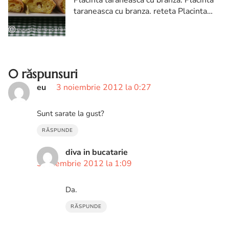
Placinta taraneasca cu branza. Placinta
taraneasca cu branza. reteta Placinta
taraneasca cu branza. Placinta
taraneasca cu branza reteta diva in
bucatarie
0 răspunsuri
eu
3 noiembrie 2012 la 0:27
Sunt sarate la gust?
RĂSPUNDE
diva in bucatarie
3 noiembrie 2012 la 1:09
Da.
RĂSPUNDE