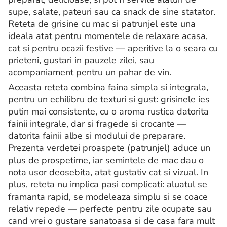
supe, salate, pateuri sau ca snack de sine statator.
Reteta de grisine cu mac si patrunjel este una
ideala atat pentru momentele de relaxare acasa,
cat si pentru ocazii festive — aperitive la o seara cu
prieteni, gustari in pauzele zilei, sau
acompaniament pentru un pahar de vin.
Aceasta reteta combina faina simpla si integrala,
pentru un echilibru de texturi si gust: grisinele ies
putin mai consistente, cu o aroma rustica datorita
fainii integrale, dar si fragede si crocante —
datorita fainii albe si modului de preparare.
Prezenta verdetei proaspete (patrunjel) aduce un
plus de prospetime, iar semintele de mac dau o
nota usor deosebita, atat gustativ cat si vizual. In
plus, reteta nu implica pasi complicati: aluatul se
framanta rapid, se modeleaza simplu si se coace
relativ repede — perfecte pentru zile ocupate sau
cand vrei o gustare sanatoasa si de casa fara mult