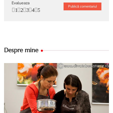
Evalueaza
1
2
3
4
5
Despre mine