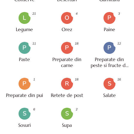
21
4
3
L
O
P
Legume
Orez
Paine
11
18
12
P
P
P
Paste
Preparate din
Preparate din
carne
peste si fructe de
mare
1
18
16
P
R
S
Preparate din pui
Retete de post
Salate
6
2
S
S
Sosuri
Supa