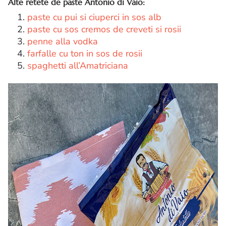
Alte retete de paste Antonio di Vaio:
1.
paste cu pui si ciuperci in sos alb
2.
paste cu sos cremos de creveti si rosii
3.
penne alla vodka
4.
farfalle cu ton in sos de rosii
5.
spaghetti all’Amatriciana