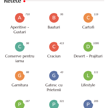
Retete
710
95
119
A
B
C
Aperitive -
Bauturi
Cartofi
Gustari
98
413
1095
C
C
D
Conserve pentru
Craciun
Desert - Prajituri
iarna
88
43
111
G
G
L
Garnitura
Gatesc cu
Lifestyle
Prietenii
187
321
205
P
P
P