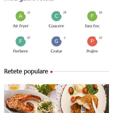
11
78
16
A
C
F
Air Fryer
Coacere
Fara Foc
57
1
32
F
G
P
Fierbere
Gratar
Prajire
Retete populare