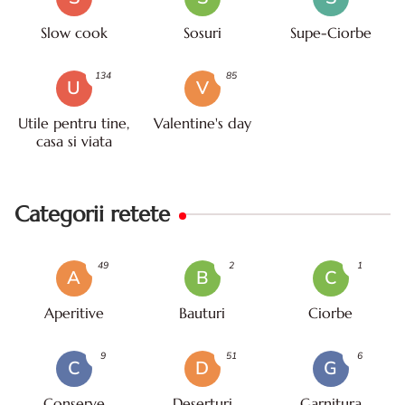
Slow cook
Sosuri
Supe-Ciorbe
134
85
U
V
Utile pentru tine,
Valentine's day
casa si viata
Categorii retete
49
2
1
A
B
C
Aperitive
Bauturi
Ciorbe
9
51
6
C
D
G
Conserve
Deserturi
Garnitura