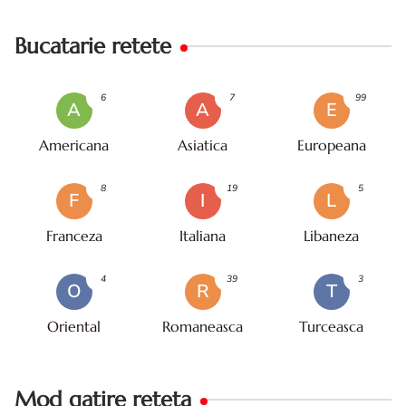
Bucatarie retete
6
7
99
A
A
E
Americana
Asiatica
Europeana
8
19
5
F
I
L
Franceza
Italiana
Libaneza
4
39
3
O
R
T
Oriental
Romaneasca
Turceasca
Mod gatire reteta