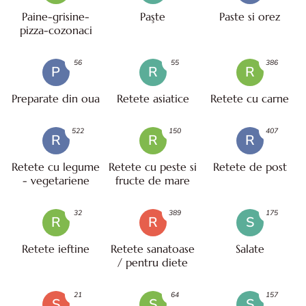
Paine-grisine-
Paşte
Paste si orez
pizza-cozonaci
56
55
386
P
R
R
Preparate din oua
Retete asiatice
Retete cu carne
522
150
407
R
R
R
Retete cu legume
Retete cu peste si
Retete de post
- vegetariene
fructe de mare
32
389
175
R
R
S
Retete ieftine
Retete sanatoase
Salate
/ pentru diete
21
64
157
S
S
S