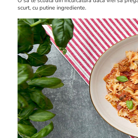
O sa te scoata din incurcatura daca vrei sa prega
scurt, cu putine ingrediente.