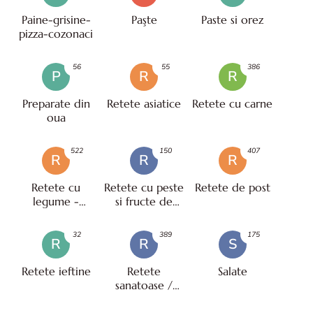
Paine-grisine-
Paşte
Paste si orez
pizza-cozonaci
56
55
386
P
R
R
Preparate din
Retete asiatice
Retete cu carne
oua
522
150
407
R
R
R
Retete cu
Retete cu peste
Retete de post
legume -
si fructe de
vegetariene
mare
32
389
175
R
R
S
Retete ieftine
Retete
Salate
sanatoase /
pentru diete