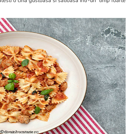
testi o cina gustoasa si satioasa intr-un timp foarte