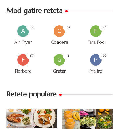
Mod gatire reteta
11
79
16
A
C
F
Air Fryer
Coacere
Fara Foc
57
1
32
F
G
P
Fierbere
Gratar
Prajire
Retete populare