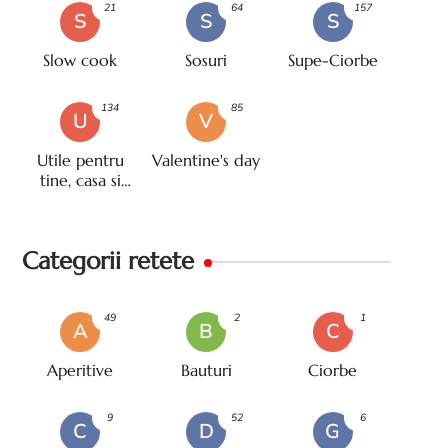
21
64
157
S
S
S
Slow cook
Sosuri
Supe-Ciorbe
134
85
U
V
Utile pentru
Valentine's day
tine, casa si
viata
Categorii retete
49
2
1
A
B
C
Aperitive
Bauturi
Ciorbe
9
52
6
C
D
G