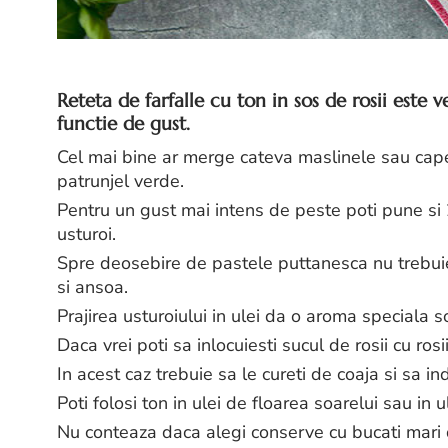
Reteta de farfalle cu ton in sos de rosii este v
functie de gust.
Cel mai bine ar merge cateva maslinele sau cape
patrunjel verde.
Pentru un gust mai intens de peste poti pune si 
usturoi.
Spre deosebire de pastele puttanesca nu trebuie
si ansoa.
Prajirea usturoiului in ulei da o aroma speciala so
Daca vrei poti sa inlocuiesti sucul de rosii cu ros
In acest caz trebuie sa le cureti de coaja si sa i
Poti folosi ton in ulei de floarea soarelui sau in u
Nu conteaza daca alegi conserve cu bucati mari 