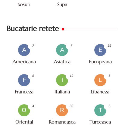
Sosuri
Supa
Bucatarie retete
7
7
99
A
A
E
Americana
Asiatica
Europeana
8
19
5
F
I
L
Franceza
Italiana
Libaneza
4
39
3
O
R
T
Oriental
Romaneasca
Turceasca