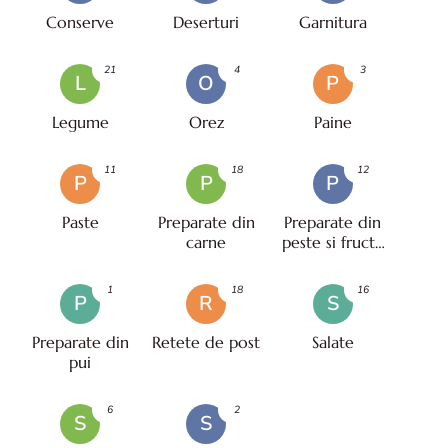
Conserve
Deserturi
Garnitura
21
4
3
L
O
P
Legume
Orez
Paine
11
18
12
P
P
P
Paste
Preparate din
Preparate din
carne
peste si fructe
de mare
1
18
16
P
R
S
Preparate din
Retete de post
Salate
pui
6
2
S
S