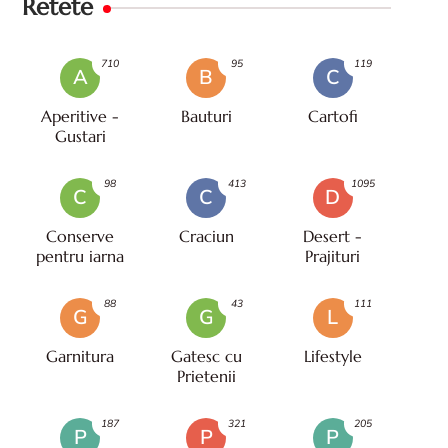
Retete
710
95
119
A
B
C
Aperitive -
Bauturi
Cartofi
Gustari
98
413
1095
C
C
D
Conserve
Craciun
Desert -
pentru iarna
Prajituri
88
43
111
G
G
L
Garnitura
Gatesc cu
Lifestyle
Prietenii
187
321
205
P
P
P