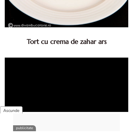
Tort cu crema de zahar ars
Tort cu crema de zahar ars, reteta veche, din caietul
bunicii. Desi este o reteta veche ramane are inca mare
succes. Acest tort cu crema de zahar ars este unul
din acele torturi...