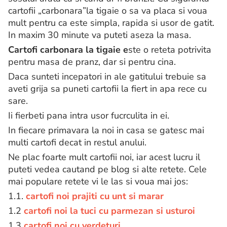
cartofii „carbonara”la tigaie o sa va placa si voua
mult pentru ca este simpla, rapida si usor de gatit.
In maxim 30 minute va puteti aseza la masa.
Cartofi carbonara la tigaie e
ste o reteta potrivita
pentru masa de pranz, dar si pentru cina.
Daca sunteti incepatori in ale gatitului trebuie sa
aveti grija sa puneti cartofii la fiert in apa rece cu
sare.
Ii fierbeti pana intra usor fucrculita in ei.
In fiecare primavara la noi in casa se gatesc mai
multi cartofi decat in restul anului.
Ne plac foarte mult cartofii noi, iar acest lucru il
puteti vedea cautand pe blog si alte retete. Cele
mai populare retete vi le las si voua mai jos:
1.1.
cartofi noi prajiti cu unt si marar
1.2
cartofi noi la tuci cu parmezan si usturoi
1.3
cartofi noi cu verdeturi