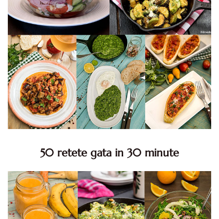
50 retete gata in 30 minute
50 retete gata in 30 minute. 50 idei retete gata in 30
minute. Retete rapide. Retete rapide de mancare. Idei
retete mancare rapid