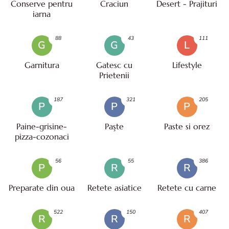
Conserve pentru
Craciun
Desert - Prajituri
iarna
88
43
111
G
G
L
Garnitura
Gatesc cu
Lifestyle
Prietenii
187
321
205
P
P
P
Paine-grisine-
Paşte
Paste si orez
pizza-cozonaci
56
55
386
P
R
R
Preparate din oua
Retete asiatice
Retete cu carne
522
150
407
R
R
R