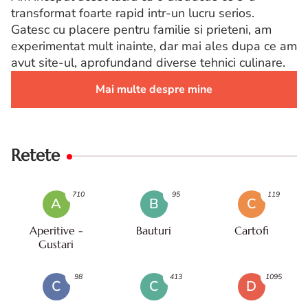
transformat foarte rapid intr-un lucru serios.
Gatesc cu placere pentru familie si prieteni, am
experimentat mult inainte, dar mai ales dupa ce am
avut site-ul, aprofundand diverse tehnici culinare.
Mai multe despre mine
Retete
710
95
119
A
B
C
Aperitive -
Bauturi
Cartofi
Gustari
98
413
1095
C
C
D