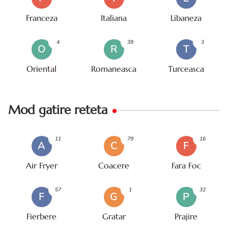
Franceza
Italiana
Libaneza
4
39
3
O
R
T
Oriental
Romaneasca
Turceasca
Mod gatire reteta
11
79
16
A
C
F
Air Fryer
Coacere
Fara Foc
57
1
32
F
G
P
Fierbere
Gratar
Prajire