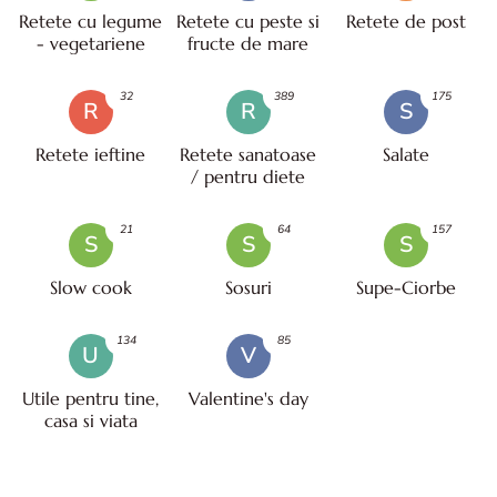
Retete cu legume
Retete cu peste si
Retete de post
- vegetariene
fructe de mare
32
389
175
R
R
S
Retete ieftine
Retete sanatoase
Salate
/ pentru diete
21
64
157
S
S
S
Slow cook
Sosuri
Supe-Ciorbe
134
85
U
V
Utile pentru tine,
Valentine's day
casa si viata