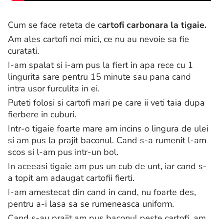
Cum se face reteta de c
artofi carbonara la tigaie.
Am ales cartofi noi mici, ce nu au nevoie sa fie
curatati.
I-am spalat si i-am pus la fiert in apa rece cu 1
lingurita sare pentru 15 minute sau pana cand
intra usor furculita in ei.
Puteti folosi si cartofi mari pe care ii veti taia dupa
fierbere in cuburi.
Intr-o tigaie foarte mare am incins o lingura de ulei
si am pus la prajit baconul. Cand s-a rumenit l-am
scos si l-am pus intr-un bol.
In aceeasi tigaie am pus un cub de unt, iar cand s-
a topit am adaugat cartofii fierti.
I-am amestecat din cand in cand, nu foarte des,
pentru a-i lasa sa se rumeneasca uniform.
Cand s-au prajit am pus baconul peste cartofi, am