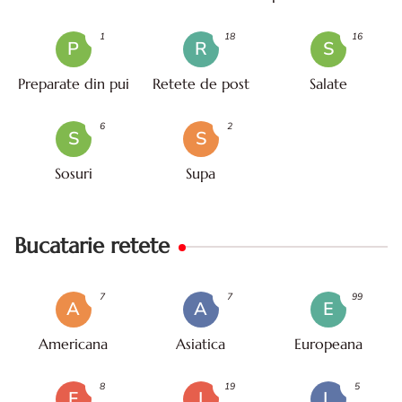
mare
1
18
16
P
R
S
Preparate din pui
Retete de post
Salate
6
2
S
S
Sosuri
Supa
Bucatarie retete
7
7
99
A
A
E
Americana
Asiatica
Europeana
8
19
5
F
I
L