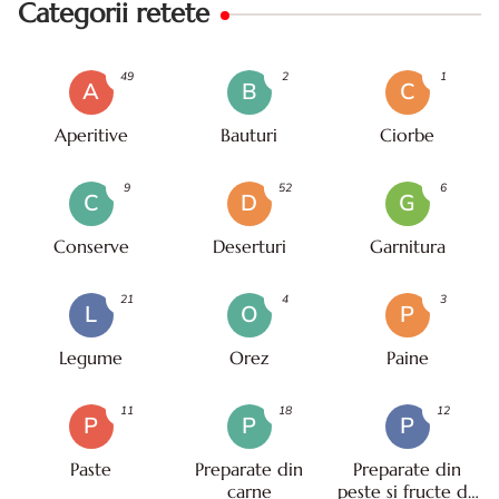
Categorii retete
49
2
1
A
B
C
Aperitive
Bauturi
Ciorbe
9
52
6
C
D
G
Conserve
Deserturi
Garnitura
21
4
3
L
O
P
Legume
Orez
Paine
11
18
12
P
P
P
Paste
Preparate din
Preparate din
carne
peste si fructe de