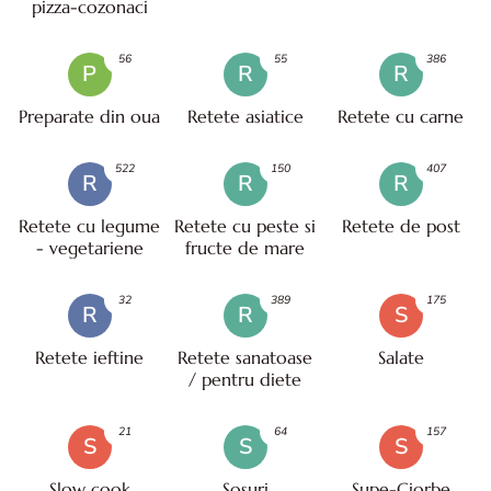
pizza-cozonaci
56
55
386
P
R
R
Preparate din oua
Retete asiatice
Retete cu carne
522
150
407
R
R
R
Retete cu legume
Retete cu peste si
Retete de post
- vegetariene
fructe de mare
32
389
175
R
R
S
Retete ieftine
Retete sanatoase
Salate
/ pentru diete
21
64
157
S
S
S
Slow cook
Sosuri
Supe-Ciorbe