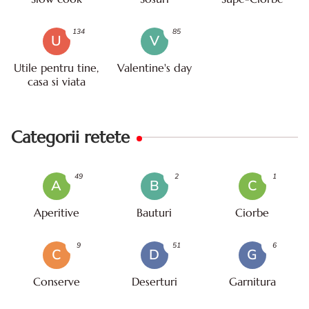
134
85
U
V
Utile pentru tine,
Valentine's day
casa si viata
Categorii retete
49
2
1
A
B
C
Aperitive
Bauturi
Ciorbe
9
51
6
C
D
G
Conserve
Deserturi
Garnitura