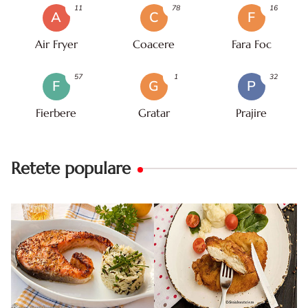
11
78
16
A
C
F
Air Fryer
Coacere
Fara Foc
57
1
32
F
G
P
Fierbere
Gratar
Prajire
Retete populare