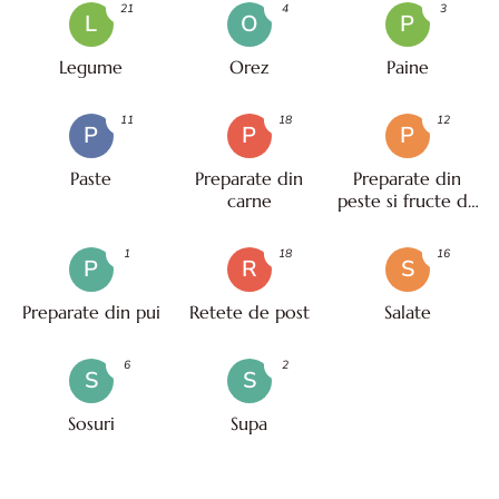
21
4
3
L
O
P
Legume
Orez
Paine
11
18
12
P
P
P
Paste
Preparate din
Preparate din
carne
peste si fructe de
mare
1
18
16
P
R
S
Preparate din pui
Retete de post
Salate
6
2
S
S
Sosuri
Supa