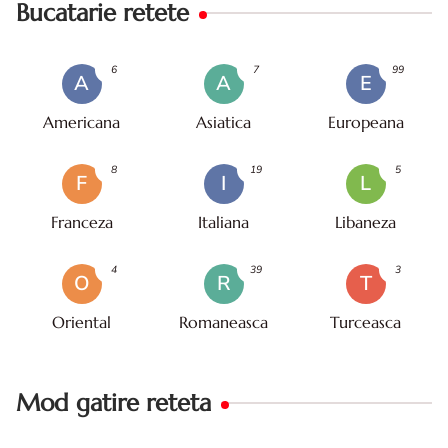
Bucatarie retete
6
7
99
A
A
E
Americana
Asiatica
Europeana
8
19
5
F
I
L
Franceza
Italiana
Libaneza
4
39
3
O
R
T
Oriental
Romaneasca
Turceasca
Mod gatire reteta