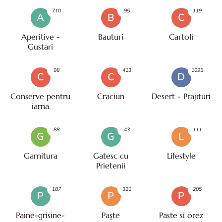
710
95
119
A
B
C
Aperitive -
Bauturi
Cartofi
Gustari
98
413
1095
C
C
D
Conserve pentru
Craciun
Desert - Prajituri
iarna
88
43
111
G
G
L
Garnitura
Gatesc cu
Lifestyle
Prietenii
187
321
205
P
P
P
Paine-grisine-
Paşte
Paste si orez