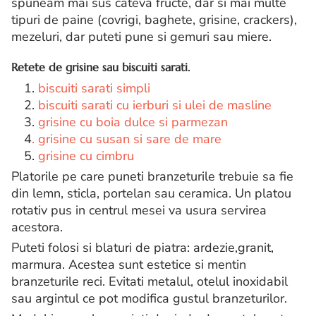
spuneam mai sus cateva fructe, dar si mai multe
tipuri de paine (covrigi, baghete, grisine, crackers),
mezeluri, dar puteti pune si gemuri sau miere.
Retete de grisine sau biscuiti sarati.
1.
biscuiti sarati simpli
2.
biscuiti sarati cu ierburi si ulei de masline
3.
grisine cu boia dulce si parmezan
4
. grisine cu susan si sare de mare
5.
grisine cu cimbru
Platorile pe care puneti branzeturile trebuie sa fie
din lemn, sticla, portelan sau ceramica. Un platou
rotativ pus in centrul mesei va usura servirea
acestora.
Puteti folosi si blaturi de piatra: ardezie,granit,
marmura. Acestea sunt estetice si mentin
branzeturile reci. Evitati metalul, otelul inoxidabil
sau argintul ce pot modifica gustul branzeturilor.