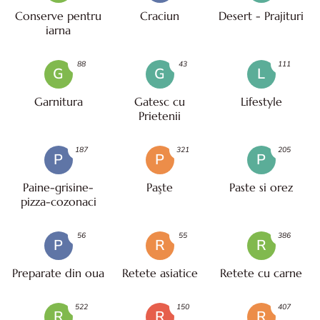
Conserve pentru
Craciun
Desert - Prajituri
iarna
88
43
111
G
G
L
Garnitura
Gatesc cu
Lifestyle
Prietenii
187
321
205
P
P
P
Paine-grisine-
Paşte
Paste si orez
pizza-cozonaci
56
55
386
P
R
R
Preparate din oua
Retete asiatice
Retete cu carne
522
150
407
R
R
R