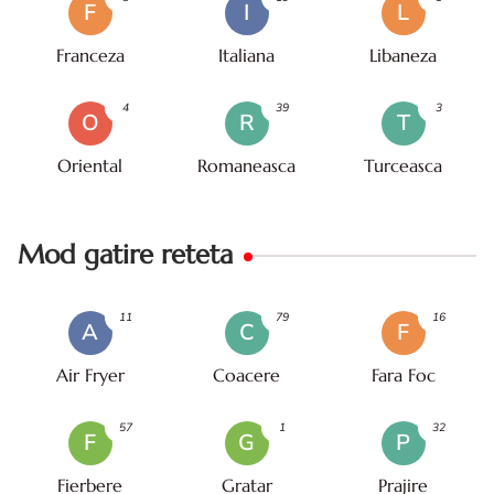
F
I
L
Franceza
Italiana
Libaneza
4
39
3
O
R
T
Oriental
Romaneasca
Turceasca
Mod gatire reteta
11
79
16
A
C
F
Air Fryer
Coacere
Fara Foc
57
1
32
F
G
P
Fierbere
Gratar
Prajire