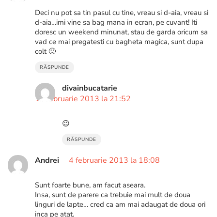
Deci nu pot sa tin pasul cu tine, vreau si d-aia, vreau si
d-aia…imi vine sa bag mana in ecran, pe cuvant! Iti
doresc un weekend minunat, stau de garda oricum sa
vad ce mai pregatesti cu bagheta magica, sunt dupa
colt 🙂
RĂSPUNDE
divainbucatarie
12 februarie 2013 la 21:52
😉
RĂSPUNDE
Andrei
4 februarie 2013 la 18:08
Sunt foarte bune, am facut aseara.
Insa, sunt de parere ca trebuie mai mult de doua
linguri de lapte… cred ca am mai adaugat de doua ori
inca pe atat.