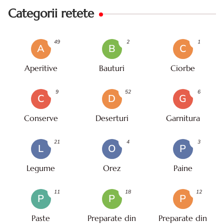
Categorii retete
49
2
1
A
B
C
Aperitive
Bauturi
Ciorbe
9
52
6
C
D
G
Conserve
Deserturi
Garnitura
21
4
3
L
O
P
Legume
Orez
Paine
11
18
12
P
P
P
Paste
Preparate din
Preparate din