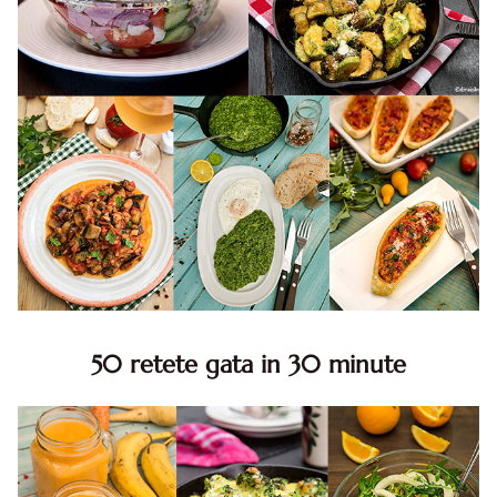
50 retete gata in 30 minute
50 retete gata in 30 minute. 50 idei retete gata in 30
minute. Retete rapide. Retete rapide de mancare. Idei
retete mancare rapid