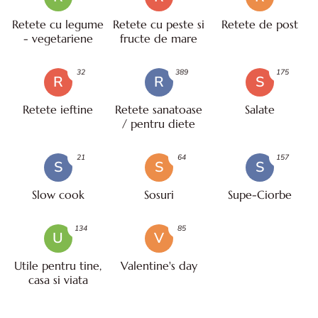
Retete cu legume
Retete cu peste si
Retete de post
- vegetariene
fructe de mare
32
389
175
R
R
S
Retete ieftine
Retete sanatoase
Salate
/ pentru diete
21
64
157
S
S
S
Slow cook
Sosuri
Supe-Ciorbe
134
85
U
V
Utile pentru tine,
Valentine's day
casa si viata