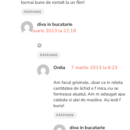
tocmai bune de rontait la un film!
RĂSPUNDE
diva in bucatarie
31 ianuarie 2013 la 22:18
😉
RĂSPUNDE
Onita
7 martie 2013 la 6:23
Am facut grisinele…doar ca in reteta
cantitatea de lichid e f mica..nu se
formeaza aluatul. Am m adaugat apa
calduta si ulei de masline. Au iesit f
bune!
RĂSPUNDE
diva in bucatarie