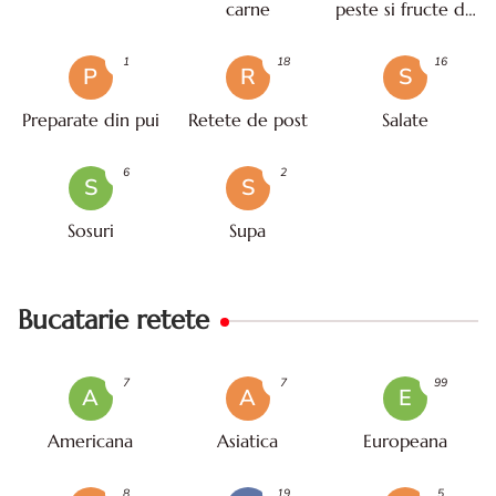
carne
peste si fructe de
mare
1
18
16
P
R
S
Preparate din pui
Retete de post
Salate
6
2
S
S
Sosuri
Supa
Bucatarie retete
7
7
99
A
A
E
Americana
Asiatica
Europeana
8
19
5