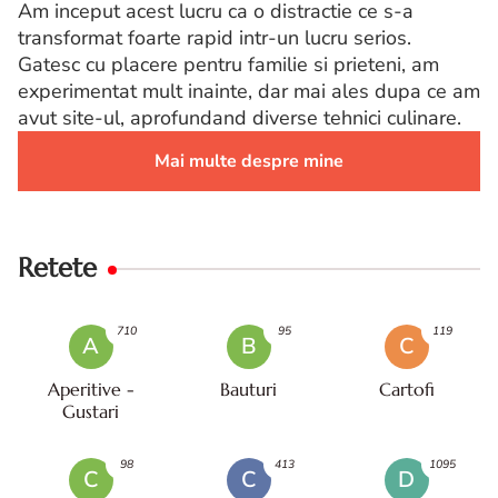
Am inceput acest lucru ca o distractie ce s-a
transformat foarte rapid intr-un lucru serios.
Gatesc cu placere pentru familie si prieteni, am
experimentat mult inainte, dar mai ales dupa ce am
avut site-ul, aprofundand diverse tehnici culinare.
Mai multe despre mine
Retete
710
95
119
A
B
C
Aperitive -
Bauturi
Cartofi
Gustari
98
413
1095
C
C
D